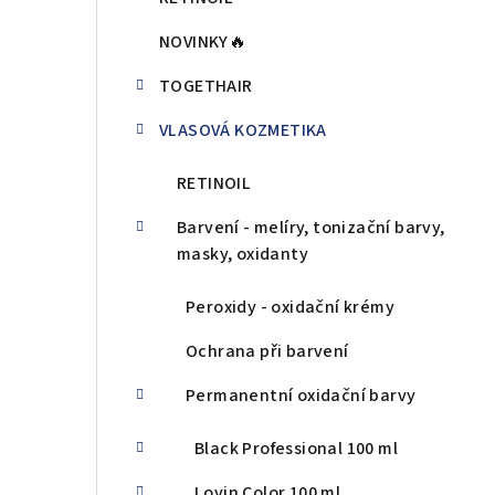
n
NOVINKY🔥
ý
TOGETHAIR
p
VLASOVÁ KOZMETIKA
a
n
RETINOIL
e
Barvení - melíry, tonizační barvy,
masky, oxidanty
l
Peroxidy - oxidační krémy
Ochrana při barvení
Permanentní oxidační barvy
Black Professional 100 ml
Lovin Color 100 ml