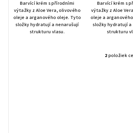
o
Barvící krém s přírodními
Barvící krém s p
o
v
výtažky z Aloe Vera, olivového
výtažky z Aloe Ver
oleje a arganového oleje. Tyto
oleje a arganového
v
složky hydratují a nenarušují
složky hydratují a
strukturu vlasu.
strukturu v
2
položiek c
O
v
l
á
d
a
c
i
e