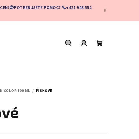
CEN!😍POTREBUJETE POMOC? 📞+421 948 552
Hľadať
Prihlásenie
Nákupný
košík
N COLOR 100 ML
/
PÍSKOVÉ
ové