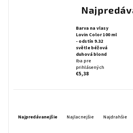
Najpredáv
Barva na vlasy
Lovin Color 100 ml
- odstín 9.32
světle béžová
duhová blond
Iba pre
prihlásených
€5,38
R
Najpredávanejšie
Najlacnejšie
Najdrahšie
a
d