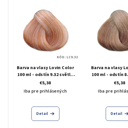
V
e
ý
n
p
i
i
e
s
p
KÓD:
LC9.32
p
r
Barva na vlasy Lovin Color
Barva na vlasy L
r
o
100 ml - odstín 9.32 světle
100 ml - odstín 8
o
béžová duhová blond
béžová bl
€5,38
€5,38
d
Iba pre prihlásených
Iba pre prihl
d
u
u
k
k
Detail
Detail
t
t