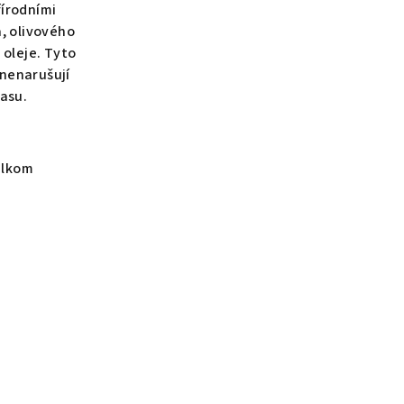
řírodními
a, olivového
 oleje. Tyto
 nenarušují
lasu.
elkom