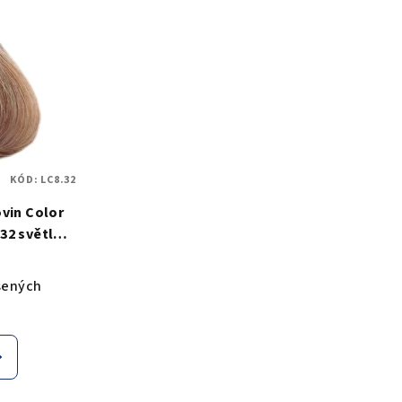
KÓD:
LC8.32
ovin Color
.32 světle
ond
ásených