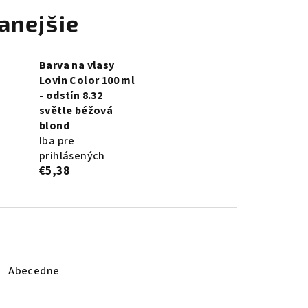
anejšie
Barva na vlasy
Lovin Color 100 ml
- odstín 8.32
světle béžová
blond
Iba pre
prihlásených
€5,38
Abecedne