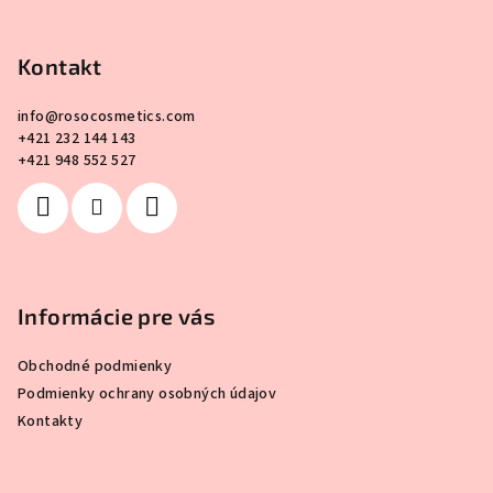
Z
á
p
Kontakt
ä
info
@
rosocosmetics.com
t
+421 232 144 143
i
+421 948 552 527
e
Informácie pre vás
Obchodné podmienky
Podmienky ochrany osobných údajov
Kontakty