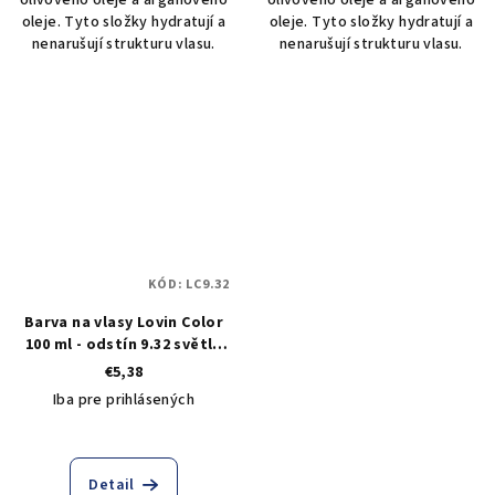
oleje. Tyto složky hydratují a
oleje. Tyto složky hydratují a
nenarušují strukturu vlasu.
nenarušují strukturu vlasu.
KÓD:
LC9.32
Barva na vlasy Lovin Color
100 ml - odstín 9.32 světle
béžová duhová blond
€5,38
Iba pre prihlásených
Detail