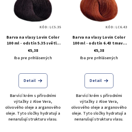
KÓD:
LC5.35
KÓD:
LC6.43
Barva na vlasy Lovin Color
Barva na vlasy Lovin Color
100 ml - odstín 5.35 světlá
100 ml - odstín 6.43 tmavá
tabáková hnědá
tabáková blond
€5,38
€5,38
Iba pre prihlásených
Iba pre prihlásených
Detail
Detail
Barvící krém s přírodními
Barvící krém s přírodními
výtažky z Aloe Vera,
výtažky z Aloe Vera,
olivového oleje a arganového
olivového oleje a arganového
oleje. Tyto složky hydratují a
oleje. Tyto složky hydratují a
nenarušují strukturu vlasu.
nenarušují strukturu vlasu.