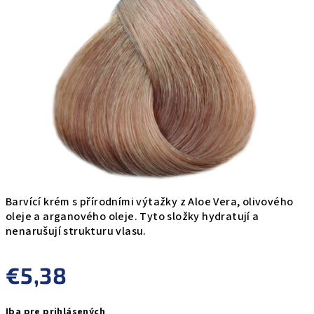
0,0
z
5
hviezdičiek.
Barvící krém s přírodními výtažky z Aloe Vera, olivového
oleje a arganového oleje. Tyto složky hydratují a
nenarušují strukturu vlasu.
€5,38
Jednotková
Iba pre prihlásených