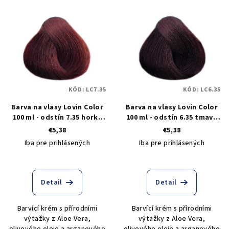
KÓD:
LC7.35
KÓD:
LC6.35
Barva na vlasy Lovin Color
Barva na vlasy Lovin Color
100 ml - odstín 7.35 horký
100 ml - odstín 6.35 tmavá
tabákový blond
tabáková blond
€5,38
€5,38
Iba pre prihlásených
Iba pre prihlásených
Detail
Detail
Barvící krém s přírodními
Barvící krém s přírodními
výtažky z Aloe Vera,
výtažky z Aloe Vera,
olivového oleje a arganového
olivového oleje a arganového