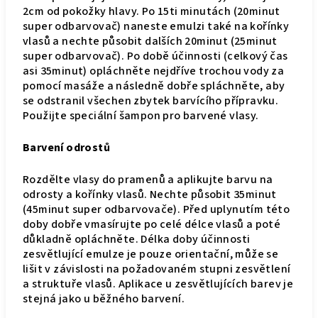
2cm od pokožky hlavy. Po 15ti minutách (20minut
super odbarvovač) naneste emulzi také na kořínky
vlasů a nechte působit dalších 20minut (25minut
super odbarvovač). Po době účinnosti (celkový čas
asi 35minut) opláchněte nejdříve trochou vody za
pomocí masáže a následně dobře spláchněte, aby
se odstranil všechen zbytek barvícího přípravku.
Použijte speciální šampon pro barvené vlasy.
Barvení odrostů
Rozdělte vlasy do pramenů a aplikujte barvu na
odrosty a kořínky vlasů. Nechte působit 35minut
(45minut super odbarvovače). Před uplynutím této
doby dobře vmasírujte po celé délce vlasů a poté
důkladně opláchněte. Délka doby účinnosti
zesvětlující emulze je pouze orientační, může se
lišit v závislosti na požadovaném stupni zesvětlení
a struktuře vlasů. Aplikace u zesvětlujících barev je
stejná jako u běžného barvení.