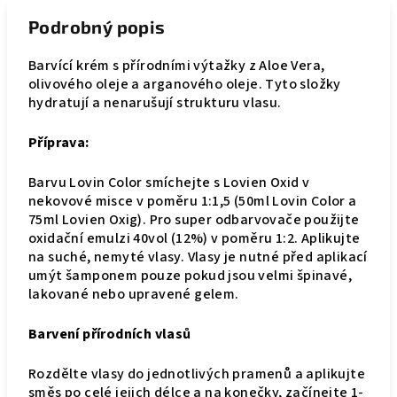
Podrobný popis
Barvící krém s přírodními výtažky z Aloe Vera,
olivového oleje a arganového oleje. Tyto složky
hydratují a nenarušují strukturu vlasu.
Příprava:
Barvu Lovin Color smíchejte s Lovien Oxid v
nekovové misce v poměru 1:1,5 (50ml Lovin Color a
75ml Lovien Oxig). Pro super odbarvovače použijte
oxidační emulzi 40vol (12%) v poměru 1:2. Aplikujte
na suché, nemyté vlasy. Vlasy je nutné před aplikací
umýt šamponem pouze pokud jsou velmi špinavé,
lakované nebo upravené gelem.
Barvení přírodních vlasů
Rozdělte vlasy do jednotlivých pramenů a aplikujte
směs po celé jejich délce a na konečky, začínejte 1-