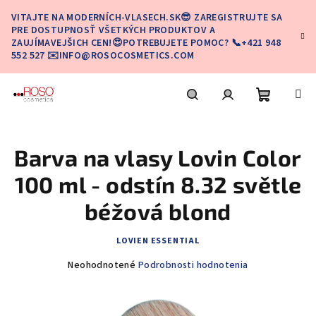
Prejsť
VITAJTE NA MODERNÍCH-VLASECH.SK😎 ZAREGISTRUJTE SA
na
PRE DOSTUPNOSŤ VŠETKÝCH PRODUKTOV A
obsah
ZAUJÍMAVEJŠICH CEN!😍POTREBUJETE POMOC? 📞+421 948
552 527 ✉️INFO@ROSOCOSMETICS.COM
Nákupn
Hľadať
Prihlásenie
Barva na vlasy Lovin Color
košík
100 ml - odstín 8.32 světle
béžová blond
LOVIEN ESSENTIAL
Priemerné
Neohodnotené
Podrobnosti hodnotenia
hodnotenie
produktu
je