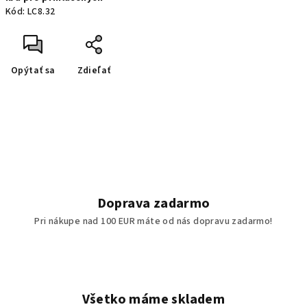
cena:
Kód:
LC8.32
Opýtať sa
Zdieľať
Doprava zadarmo
Pri nákupe nad 100 EUR máte od nás dopravu zadarmo!
Všetko máme skladem