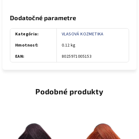
Dodatočné parametre
Kategória
:
VLASOVÁ KOZMETIKA
Hmotnosť
:
0.12 kg
EAN
:
8025971005153
Podobné produkty