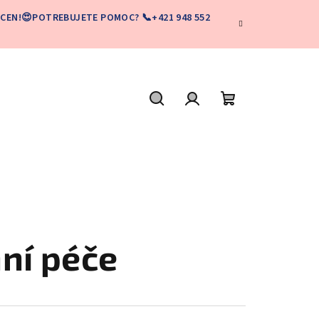
CEN!😍POTREBUJETE POMOC? 📞+421 948 552
Hľadať
Prihlásenie
Nákupný
košík
ní péče