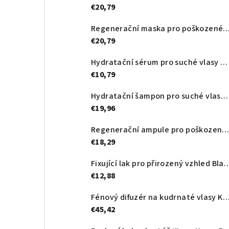
€20,79
Regenerační maska pro poškozené vlasy Black Professional Premium Perlé
€20,79
Hydratační sérum pro suché vlasy Black Professional Premium Doré Serum – 50 ml
€10,79
Hydratační šampon pro suché vlasy Black Professional Premium Doré Shampoo – 1000 ml
€19,96
Regenerační ampule pro poškozené vlasy Black Professional Premium Perlé Ampoules – 10×12
€18,29
Fixující lak pro přirozený vzhled Black Professional Premium 
€12,88
Fénový difuzér na kudrnaté vlasy Kiepe Home Precision Curldiffuser 
€45,42