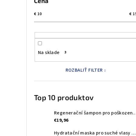
Cena
€
10
€
1
Na sklade
3
ROZBALIŤ FILTER
Top 10 produktov
Regenerační šampon pro poškozené vlasy Black Professional Premium P
€19,96
Hydratační maska pro suché vlasy Black Professional Premium Doré Mask – 1000 ml