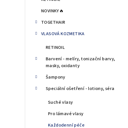
n
NOVINKY🔥
ý
TOGETHAIR
p
VLASOVÁ KOZMETIKA
a
n
RETINOIL
e
Barvení - melíry, tonizační barvy,
masky, oxidanty
l
Šampony
Speciální ošetření - lotiony, séra
Suché vlasy
Pro lámavé vlasy
Každodenní péče