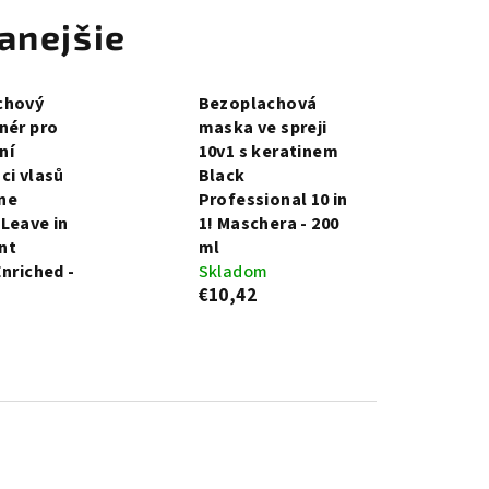
anejšie
chový
Bezoplachová
nér pro
maska ve spreji
ní
10v1 s keratinem
ci vlasů
Black
One
Professional 10 in
Leave in
1! Maschera - 200
nt
ml
Enriched -
Skladom
€10,42