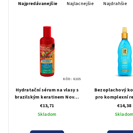
Najpredávanejšie
Najlacnejšie
Najdrahšie
a
d
V
e
ý
n
p
i
i
e
s
p
KÓD:
6105
p
r
Hydratační sérum na vlasy s
Bezoplachový ko
r
o
brazilským keratinem Novex
pro komplexní r
o
Max Liquid Brazilian Keratin
vlasů It 12 in O
€13,71
€14,38
d
250 ml
Leave in Treatme
Skladom
Sklado
d
u
Enriched - 3
u
k