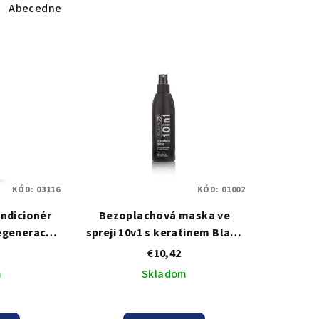
Abecedne
KÓD:
03116
KÓD:
01002
ndicionér
Bezoplachová maska ve
egeneraci
spreji 10v1 s keratinem Black
ne Amazing
Professional 10 in 1!
€10,42
nt Keratin
Maschera - 200 ml
m
Skladom
00 ml