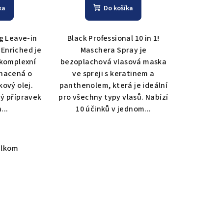
ka
Do košíka
g Leave-in
Black Professional 10 in 1!
Enriched je
Maschera Spray je
 komplexní
bezoplachová vlasová maska
ohacená o
ve spreji s keratinem a
kový olej.
panthenolem, která je ideální
ý přípravek
pro všechny typy vlasů. Nabízí
...
10 účinků v jednom...
elkom