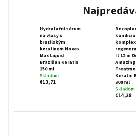
Najpredáv
Hydratační sérum
Bezopla
na vlasy s
kondicio
brazilským
komplex
keratinem Novex
regenera
Max Liquid
It 12 in 
Brazilian Keratin
Amazing 
250 ml
Treatme
Skladom
Keratin 
€13,71
300 ml
Skladom
€14,38
R