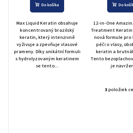
k
Do košíka
Do koší
t
t
o
Max Liquid Keratin obsahuje
12-in-One Amazin
o
v
koncentrovaný brazilský
Treatment Keratin 
keratin, který intenzivně
nová formule pro
v
vyživuje a zpevňuje vlasové
péči o vlasy, ob
prameny. Díky unikátní formuli
keratin a brutná
s hydrolyzovaným keratinem
Tento bezoplachov
se tento...
je navržen
3
položiek c
O
v
l
á
d