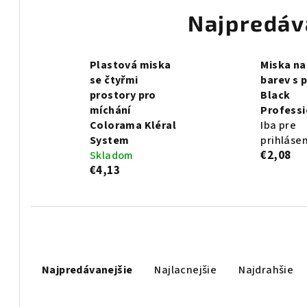
Najpredáv
Plastová miska
Miska na
se čtyřmi
barev s 
prostory pro
Black
míchání
Professi
Colorama Kléral
Iba pre
System
prihláse
€2,08
Skladom
€4,13
R
Najpredávanejšie
Najlacnejšie
Najdrahšie
a
d