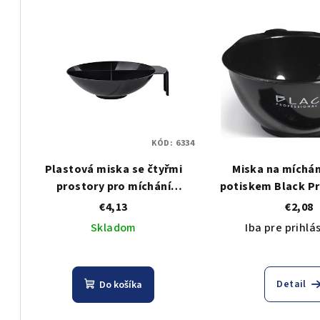
V
e
ý
n
p
i
i
e
s
p
KÓD:
6334
p
r
Plastová miska se čtyřmi
Miska na míchán
r
o
prostory pro míchání
potiskem Black Pr
o
Colorama Kléral System
€4,13
€2,08
d
Skladom
Iba pre prihl
d
u
u
k
k
Detail
Do košíka
t
t