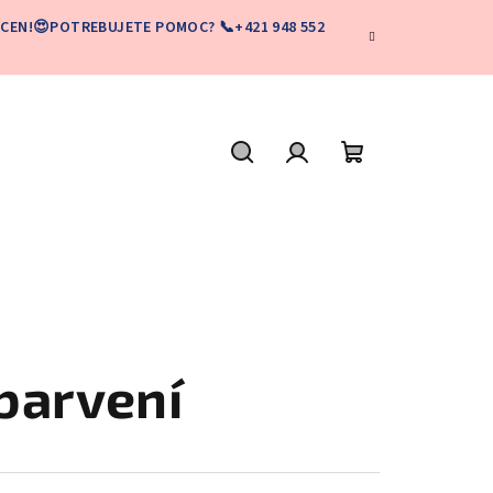
CEN!😍POTREBUJETE POMOC? 📞+421 948 552
Hľadať
Prihlásenie
Nákupný
košík
barvení