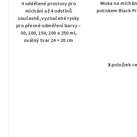
o
Miska na míchán
4 oddělené prostory pro
o
v
potiskem Black Pr
míchání až 4 odstínů
současně, vyznačené rysky
v
pro přesné odměření barvy –
50, 100, 150, 200 a 250 ml,
oválný tvar 24 × 20 cm
3
položiek c
O
v
l
á
d
a
c
i