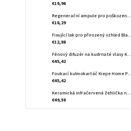
€19,96
Regenerační ampule pro poškozené vlasy Black Professional Premium Perlé Ampoules – 10×12
€18,29
Fixující lak pro přirozený vzhled Black Professional Premium 
€12,88
Fénový difuzér na kudrnaté vlasy Kiepe Home Precision Curldiffuser 
€45,42
Foukací kulmokartáč Kiepe Home Precisi
€45,42
Keramická infračervená žehlička na vlasy Kiepe Home Precision Infraredsilk Styler 100×49 mm
€49,58