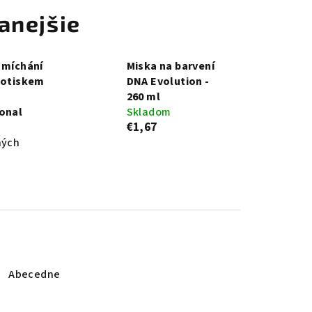
anejšie
 míchání
Miska na barvení
potiskem
DNA Evolution -
260 ml
onal
Skladom
€1,67
ných
Abecedne