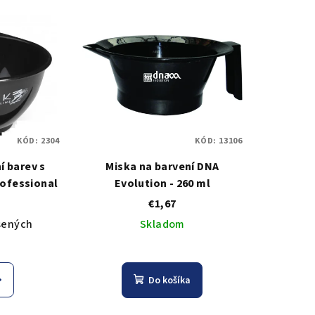
KÓD:
2304
KÓD:
13106
í barev s
Miska na barvení DNA
ofessional
Evolution - 260 ml
€1,67
ásených
Skladom
Do košíka