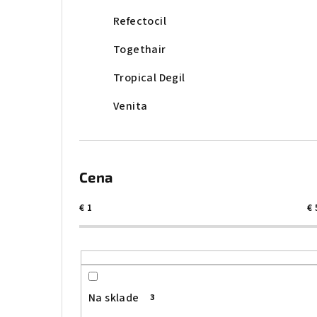
Refectocil
Togethair
Tropical Degil
Venita
Cena
€
1
€
Na sklade
3