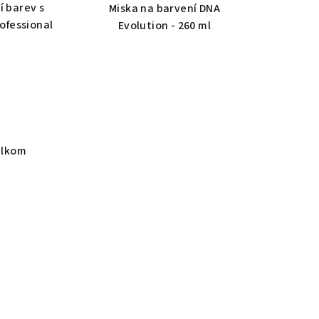
í barev s
Miska na barvení DNA
ofessional
Evolution - 260 ml
elkom