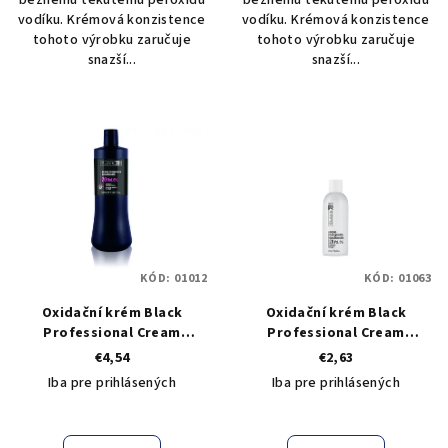
běžnému tekutému peroxidu
běžnému tekutému peroxidu
vodíku. Krémová konzistence
vodíku. Krémová konzistence
tohoto výrobku zaručuje
tohoto výrobku zaručuje
snazší...
snazší...
KÓD:
01012
KÓD:
01063
Oxidační krém Black
Oxidační krém Black
Professional Cream
Professional Cream
Peroxide 20 VOL 6% - 1000
Peroxide 20 VOL 6% - 250 ml
€4,54
€2,63
ml
Iba pre prihlásených
Iba pre prihlásených