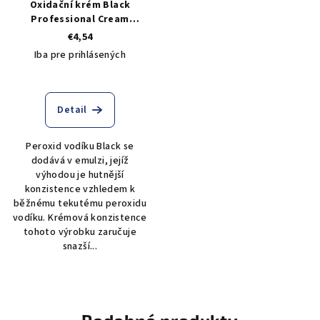
Oxidační krém Black
Professional Cream
Peroxide 30 VOL 9% - 1000
€4,54
ml
Iba pre prihlásených
Detail
Peroxid vodíku Black se
dodává v emulzi, jejíž
výhodou je hutnější
konzistence vzhledem k
běžnému tekutému peroxidu
vodíku. Krémová konzistence
tohoto výrobku zaručuje
snazší...