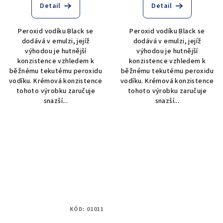
Detail
Detail
Peroxid vodíku Black se
Peroxid vodíku Black se
dodává v emulzi, jejíž
dodává v emulzi, jejíž
výhodou je hutnější
výhodou je hutnější
konzistence vzhledem k
konzistence vzhledem k
běžnému tekutému peroxidu
běžnému tekutému peroxidu
vodíku. Krémová konzistence
vodíku. Krémová konzistence
tohoto výrobku zaručuje
tohoto výrobku zaručuje
snazší...
snazší...
KÓD:
01011