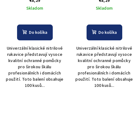
€8,29
€8,29
Skladom
Skladom
Do košíka
Do košíka
Univerzální klasické nitrilové
Univerzální klasické nitrilové
rukavice představují vysoce
rukavice představují vysoce
kvalitní ochranné pomůcky
kvalitní ochranné pomůcky
pro širokou škálu
pro širokou škálu
profesionálních i domácích
profesionálních i domácích
použití. Toto balení obsahuje
použití. Toto balení obsahuje
100 kusů...
100 kusů...