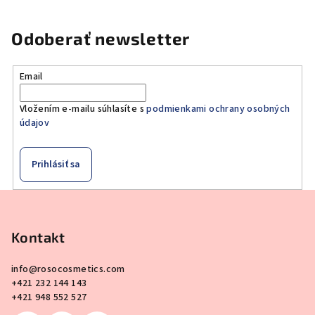
Odoberať newsletter
Email
Vložením e-mailu súhlasíte s
podmienkami ochrany osobných
údajov
Prihlásiť sa
Z
á
p
Kontakt
ä
info
@
rosocosmetics.com
t
+421 232 144 143
i
+421 948 552 527