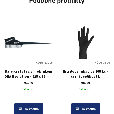
Podobné produkty
KÓD:
13105
KÓD:
3804
Barvící štětec s hřebínkem
Nitrilové rukavice 100 ks -
DNA Evolution - 225 x 65 mm
černé, velikost L
€1,46
€8,29
Skladom
Skladom
Do košíka
Do košíka