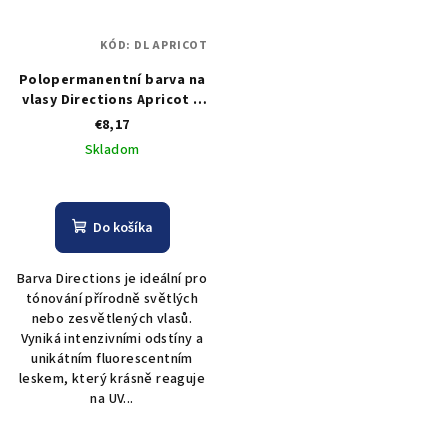
KÓD:
DL APRICOT
Polopermanentní barva na
vlasy Directions Apricot –
meruňková 88 ml
€8,17
Skladom
Do košíka
Barva Directions je ideální pro
tónování přírodně světlých
nebo zesvětlených vlasů.
Vyniká intenzivními odstíny a
unikátním fluorescentním
leskem, který krásně reaguje
na UV...