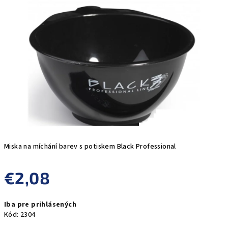
0,0
z
5
hviezdičiek.
Miska na míchání barev s potiskem Black Professional
€2,08
Jednotková
Iba pre prihlásených
cena:
Kód:
2304