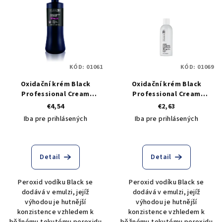
KÓD:
01061
KÓD:
01069
Oxidační krém Black
Oxidační krém Black
Professional Cream
Professional Cream
Peroxide 10 VOL 3% - 1000
Peroxide 10 VOL 3% - 250 ml
€4,54
€2,63
ml
Iba pre prihlásených
Iba pre prihlásených
Detail
Detail
Peroxid vodíku Black se
Peroxid vodíku Black se
dodává v emulzi, jejíž
dodává v emulzi, jejíž
výhodou je hutnější
výhodou je hutnější
konzistence vzhledem k
konzistence vzhledem k