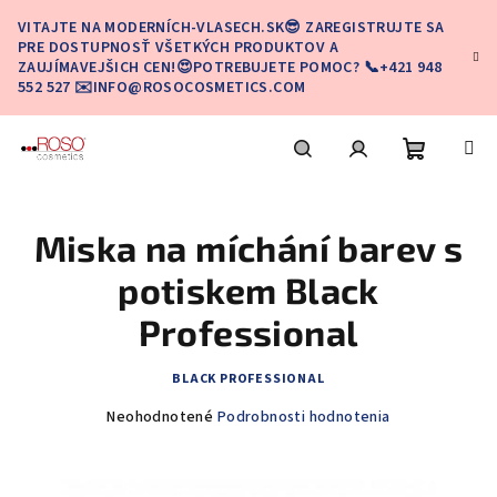
Prejsť
VITAJTE NA MODERNÍCH-VLASECH.SK😎 ZAREGISTRUJTE SA
na
PRE DOSTUPNOSŤ VŠETKÝCH PRODUKTOV A
obsah
ZAUJÍMAVEJŠICH CEN!😍POTREBUJETE POMOC? 📞+421 948
552 527 ✉️INFO@ROSOCOSMETICS.COM
Nákupn
Hľadať
Prihlásenie
Miska na míchání barev s
košík
potiskem Black
Professional
BLACK PROFESSIONAL
Priemerné
Neohodnotené
Podrobnosti hodnotenia
hodnotenie
produktu
je