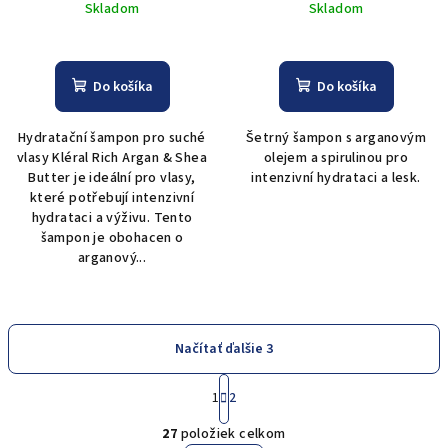
Skladom
Skladom
Shampoo - 500 ml
Do košíka
Do košíka
Hydratační šampon pro suché
Šetrný šampon s arganovým
vlasy Kléral Rich Argan & Shea
olejem a spirulinou pro
Butter je ideální pro vlasy,
intenzivní hydrataci a lesk.
které potřebují intenzivní
hydrataci a výživu. Tento
šampon je obohacen o
arganový...
Načítať ďalšie 3
S
1
2
t
O
r
27
položiek celkom
á
v