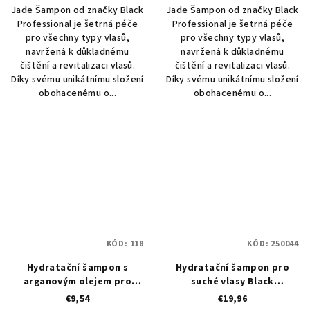
Jade Šampon od značky Black
Jade Šampon od značky Black
Professional je šetrná péče
Professional je šetrná péče
pro všechny typy vlasů,
pro všechny typy vlasů,
navržená k důkladnému
navržená k důkladnému
čištění a revitalizaci vlasů.
čištění a revitalizaci vlasů.
Díky svému unikátnímu složení
Díky svému unikátnímu složení
obohacenému o...
obohacenému o...
KÓD:
118
KÓD:
250044
Hydratační šampon s
Hydratační šampon pro
arganovým olejem pro
suché vlasy Black
suché i barevné vlasy Kléral
Professional Premium Doré
€9,54
€19,96
Argan & Shea Butter
Shampoo – 1000 ml