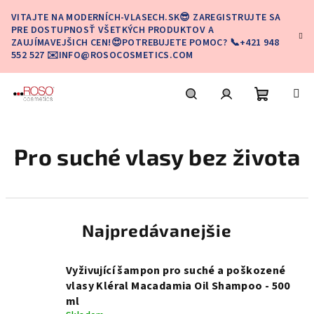
Prejsť
VITAJTE NA MODERNÍCH-VLASECH.SK😎 ZAREGISTRUJTE SA
na
PRE DOSTUPNOSŤ VŠETKÝCH PRODUKTOV A
obsah
ZAUJÍMAVEJŠICH CEN!😍POTREBUJETE POMOC? 📞+421 948
552 527 ✉️INFO@ROSOCOSMETICS.COM
Nákupn
Hľadať
Prihlásenie
Pro suché vlasy bez života
košík
Najpredávanejšie
Vyživující šampon pro suché a poškozené
vlasy Kléral Macadamia Oil Shampoo - 500
ml