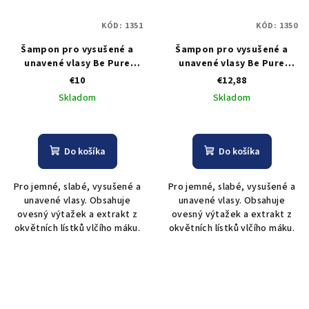
KÓD:
1351
KÓD:
1350
Šampon pro vysušené a
Šampon pro vysušené a
unavené vlasy Be Pure
unavené vlasy Be Pure
Nourishing Shampoo - 500
Nourishing Shampoo - 1000
€10
€12,88
ml
ml
Skladom
Skladom
Do košíka
Do košíka
Pro jemné, slabé, vysušené a
Pro jemné, slabé, vysušené a
unavené vlasy. Obsahuje
unavené vlasy. Obsahuje
ovesný výtažek a extrakt z
ovesný výtažek a extrakt z
okvětních lístků vlčího máku.
okvětních lístků vlčího máku.