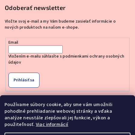
Odoberať newsletter
Vložte svoj e-mail a my Vám budeme zasielať informácie o
nových produktoch na našom e-shope.
Email
Vložením e-mailu súhlasíte s
podmienkami ochrany osobných
údajov
Prihlásiť sa
Používame súbory cookie, aby sme vám umožnili
Nákupný košík
pohodlné prehliadanie webovej stránky a vďaka
analýze neustále zlepšovali jej funkcie, výkon a
použiteľnosť.
Viac informácií
0
ks /
€0