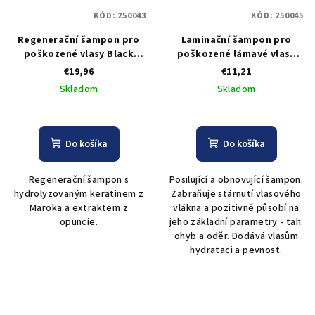
KÓD:
250043
KÓD:
250045
Regenerační šampon pro
Laminační šampon pro
poškozené vlasy Black
poškozené lámavé vlasy
Professional Premium
Black Argent Glowin Effect
€19,96
€11,21
Perlé Shampoo – 1000 ml
300 ml
Skladom
Skladom
Do košíka
Do košíka
Regenerační šampon s
Posilující a obnovující šampon.
hydrolyzovaným keratinem z
Zabraňuje stárnutí vlasového
Maroka a extraktem z
vlákna a pozitivně působí na
opuncie.
jeho základní parametry - tah.
ohyb a oděr. Dodává vlasům
hydrataci a pevnost.