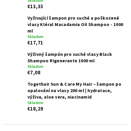
Skladom
€13,33
Vyživující šampon pro suché a poškozené
vlasy Kléral Macadamia Oil Shampoo - 1000
ml
Skladom
€17,71
Výživný šampón pro suché vlasy Black
Shampoo Rigenerante 1000 ml
Skladom
€7,08
Togethair Sun & Care My Hair – šampon po
opalování na vlasy 200 ml | hydratace,
výživa, aloe vera, niacinamid
Skladom
€18,29