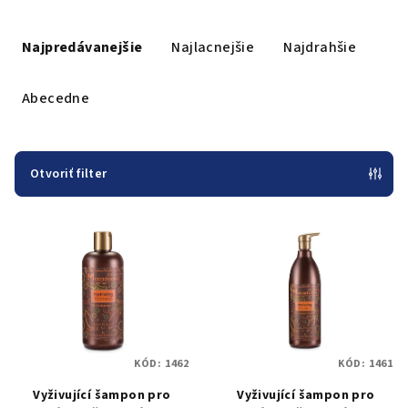
R
a
Najpredávanejšie
Najlacnejšie
Najdrahšie
d
e
Abecedne
n
i
e
Otvoriť filter
p
V
r
ý
o
p
d
i
u
s
k
p
t
KÓD:
1462
KÓD:
1461
r
o
Vyživující šampon pro
Vyživující šampon pro
o
v