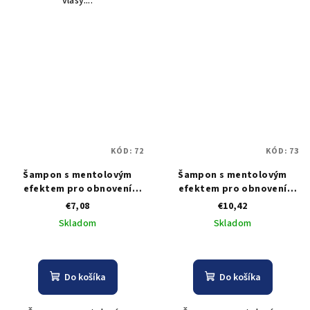
vlasy....
KÓD:
72
KÓD:
73
Šampon s mentolovým
Šampon s mentolovým
efektem pro obnovení
efektem pro obnovení
zdravých vlasů Lovien
zdravých vlasů Lovien
€7,08
€10,42
Vitadexil Shampoo - 300 ml
Vitadexil Shampoo - 1000
Skladom
Skladom
ml
Do košíka
Do košíka