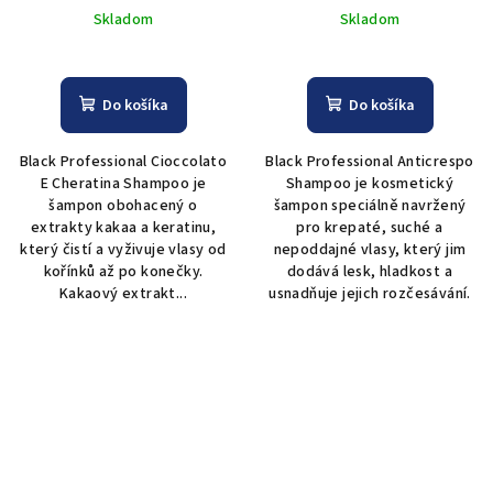
ml
Shampoo - 500 ml
Skladom
Skladom
Do košíka
Do košíka
Black Professional Cioccolato
Black Professional Anticrespo
E Cheratina Shampoo je
Shampoo je kosmetický
šampon obohacený o
šampon speciálně navržený
extrakty kakaa a keratinu,
pro krepaté, suché a
který čistí a vyživuje vlasy od
nepoddajné vlasy, který jim
kořínků až po konečky.
dodává lesk, hladkost a
Kakaový extrakt...
usnadňuje jejich rozčesávání.