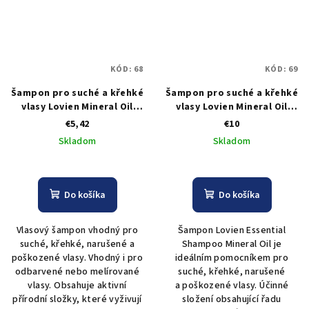
KÓD:
68
KÓD:
69
Šampon pro suché a křehké
Šampon pro suché a křehké
vlasy Lovien Mineral Oil
vlasy Lovien Mineral Oil
Shampoo - 300 ml
Shampoo - 1000 ml
€5,42
€10
Skladom
Skladom
Do košíka
Do košíka
Vlasový šampon vhodný pro
Šampon Lovien Essential
suché, křehké, narušené a
Shampoo Mineral Oil je
poškozené vlasy. Vhodný i pro
ideálním pomocníkem pro
odbarvené nebo melírované
suché, křehké, narušené
vlasy. Obsahuje aktivní
a poškozené vlasy. Účinné
přírodní složky, které vyživují
složení obsahující řadu