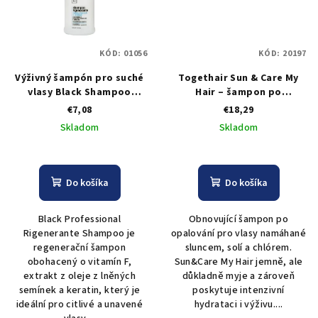
KÓD:
01056
KÓD:
20197
Výživný šampón pro suché
Togethair Sun & Care My
vlasy Black Shampoo
Hair – šampon po
Rigenerante 1000 ml
opalování na vlasy 200 ml |
€7,08
€18,29
hydratace, výživa, aloe
Skladom
Skladom
vera, niacinamid
Do košíka
Do košíka
Black Professional
Obnovující šampon po
Rigenerante Shampoo je
opalování pro vlasy namáhané
regenerační šampon
sluncem, solí a chlórem.
obohacený o vitamín F,
Sun&Care My Hair jemně, ale
extrakt z oleje z lněných
důkladně myje a zároveň
semínek a keratin, který je
poskytuje intenzivní
ideální pro citlivé a unavené
hydrataci i výživu....