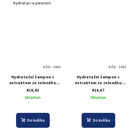
hydrataci a pevnost.
KÓD:
1093
KÓD:
1092
Hydratační šampon s
Hydratační šampon s
extraktem ze zeleného
extraktem ze zeleného
čaje Black Jade Shampoo
čaje Black Jade Shampoo
€10,42
€16,67
Supreme Solution - 300 ml
Supreme Solution - 1000 ml
Skladom
Skladom
Do košíka
Do košíka