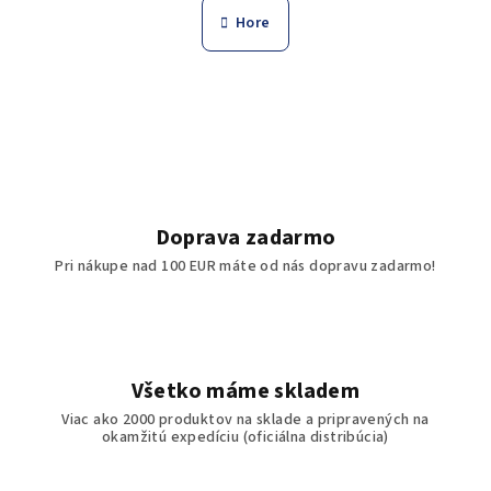
n
l
Hore
k
á
o
d
v
a
a
n
c
i
i
e
e
p
r
Doprava zadarmo
v
Pri nákupe nad 100 EUR máte od nás dopravu zadarmo!
k
y
v
ý
p
Všetko máme skladem
i
Viac ako 2000 produktov na sklade a pripravených na
s
okamžitú expedíciu (oficiálna distribúcia)
u