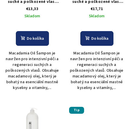
suché a poškozené vlasy
suché a poškozené vlasy
d
Kléral Macadamia Oil
Kléral Macadamia Oil
€13,33
€17,71
u
Shampoo - 500 ml
Shampoo - 1000 ml
Skladom
Skladom
k
t
o
Do košíka
Do košíka
v
Macadamia Oil Šampon je
Macadamia Oil Šampon je
navržen pro intenzivní péči a
navržen pro intenzivní péči a
regeneraci suchých a
regeneraci suchých a
poškozených vlasů. Obsahuje
poškozených vlasů. Obsahuje
macadamový olej, který je
macadamový olej, který je
bohatý na esenciální mastné
bohatý na esenciální mastné
kyseliny a vitamíny,...
kyseliny a vitamíny,...
Tip