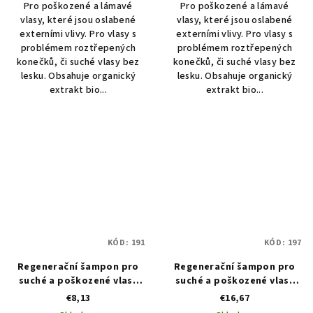
Pro poškozené a lámavé
Pro poškozené a lámavé
vlasy, které jsou oslabené
vlasy, které jsou oslabené
externími vlivy. Pro vlasy s
externími vlivy. Pro vlasy s
problémem roztřepených
problémem roztřepených
konečků, či suché vlasy bez
konečků, či suché vlasy bez
lesku. Obsahuje organický
lesku. Obsahuje organický
extrakt bio...
extrakt bio...
KÓD:
191
KÓD:
197
Regenerační šampon pro
Regenerační šampon pro
suché a poškozené vlasy
suché a poškozené vlasy
Kléral Orchid Oil Keratin
Kléral Orchid Oil Keratin
€8,13
€16,67
Dry & Damaged Shampoo -
Dry & Damaged Shampoo -