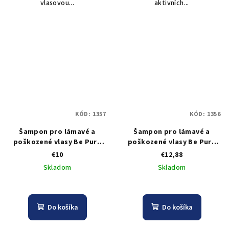
vlasovou...
aktivních...
KÓD:
1357
KÓD:
1356
Šampon pro lámavé a
Šampon pro lámavé a
poškozené vlasy Be Pure
poškozené vlasy Be Pure
Restore Shampoo - 500 ml
Restore Shampoo - 1000 ml
€10
€12,88
Skladom
Skladom
Do košíka
Do košíka