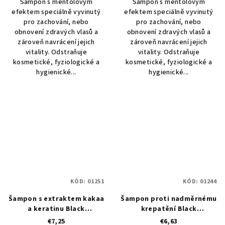
Šampon s mentolovým
Šampon s mentolovým
efektem speciálně vyvinutý
efektem speciálně vyvinutý
pro zachování, nebo
pro zachování, nebo
obnovení zdravých vlasů a
obnovení zdravých vlasů a
zároveň navrácení jejich
zároveň navrácení jejich
vitality. Odstraňuje
vitality. Odstraňuje
kosmetické, fyziologické a
kosmetické, fyziologické a
hygienické...
hygienické...
KÓD:
01251
KÓD:
01244
Šampon s extraktem kakaa
Šampon proti nadměrnému
a keratinu Black
krepatění Black
Restructing Shampoo 500
Professional Anticrespo
€7,25
€6,63