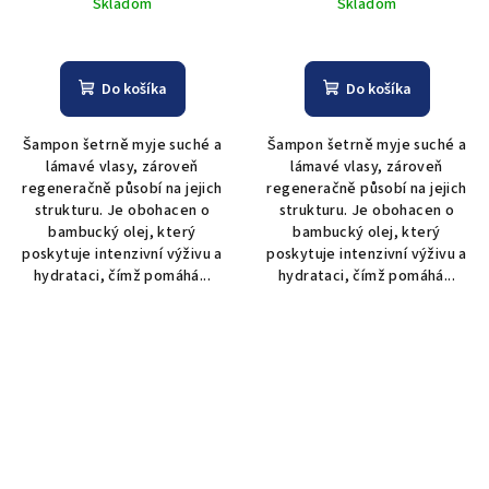
Skladom
Skladom
300 ml
1000 ml
Do košíka
Do košíka
Šampon šetrně myje suché a
Šampon šetrně myje suché a
lámavé vlasy, zároveň
lámavé vlasy, zároveň
regeneračně působí na jejich
regeneračně působí na jejich
strukturu. Je obohacen o
strukturu. Je obohacen o
bambucký olej, který
bambucký olej, který
poskytuje intenzivní výživu a
poskytuje intenzivní výživu a
hydrataci, čímž pomáhá...
hydrataci, čímž pomáhá...