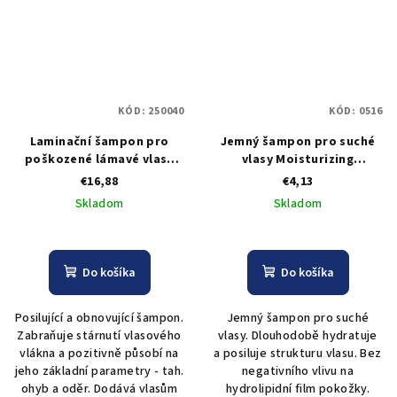
KÓD:
250040
KÓD:
0516
Laminační šampon pro
Jemný šampon pro suché
poškozené lámavé vlasy
vlasy Moisturizing
Black Argent Glowin Effect
Shampoo Vegetable 1000
€16,88
€4,13
1000 ml
ml
Skladom
Skladom
Do košíka
Do košíka
Posilující a obnovující šampon.
Jemný šampon pro suché
Zabraňuje stárnutí vlasového
vlasy. Dlouhodobě hydratuje
vlákna a pozitivně působí na
a posiluje strukturu vlasu. Bez
jeho základní parametry - tah.
negativního vlivu na
ohyb a oděr. Dodává vlasům
hydrolipidní film pokožky.