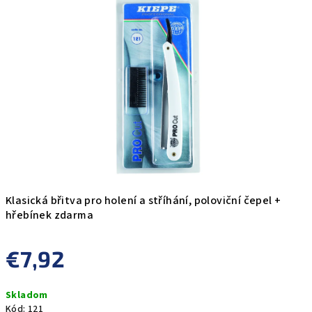
0,0
z
5
hviezdičiek.
Klasická břitva pro holení a stříhání, poloviční čepel +
hřebínek zdarma
€7,92
Jednotková
Skladom
cena:
Kód:
121