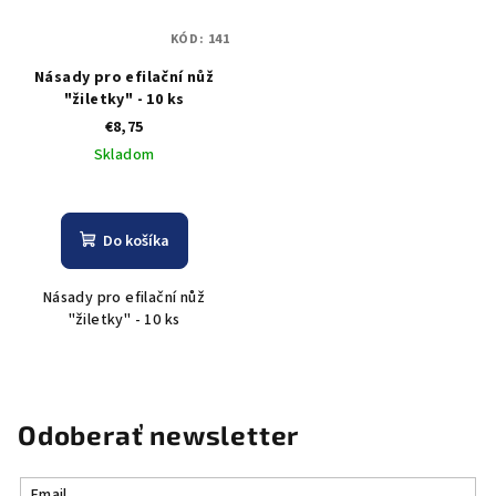
KÓD:
141
Násady pro efilační nůž
"žiletky" - 10 ks
€8,75
Skladom
Do košíka
Násady pro efilační nůž
"žiletky" - 10 ks
Odoberať newsletter
Email