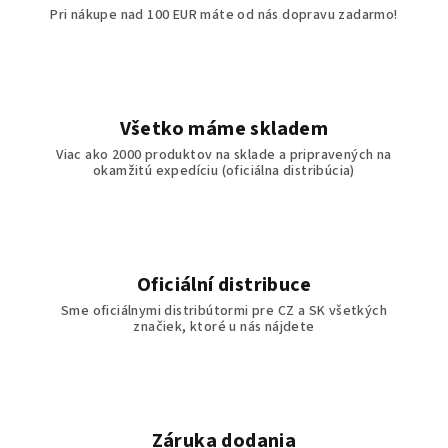
e
Pri nákupe nad 100 EUR máte od nás dopravu zadarmo!
p
r
v
k
y
Všetko máme skladem
v
Viac ako 2000 produktov na sklade a pripravených na
ý
okamžitú expedíciu (oficiálna distribúcia)
p
i
s
u
Oficiální distribuce
Sme oficiálnymi distribútormi pre CZ a SK všetkých
značiek, ktoré u nás nájdete
Záruka dodania