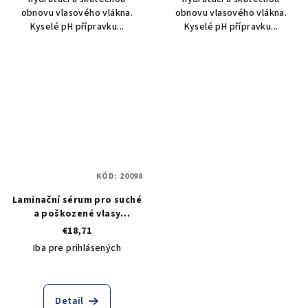
obnovu vlasového vlákna.
obnovu vlasového vlákna.
Kyselé pH přípravku...
Kyselé pH přípravku...
KÓD:
20098
Laminační sérum pro suché
a poškozené vlasy
Togethair Natural Glossy
€18,71
Sérum 100 ml
Iba pre prihlásených
Detail