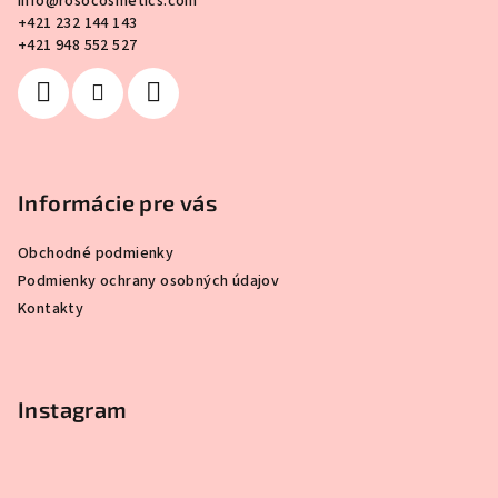
info
@
rosocosmetics.com
t
+421 232 144 143
i
+421 948 552 527
e
Informácie pre vás
Obchodné podmienky
Podmienky ochrany osobných údajov
Kontakty
Instagram