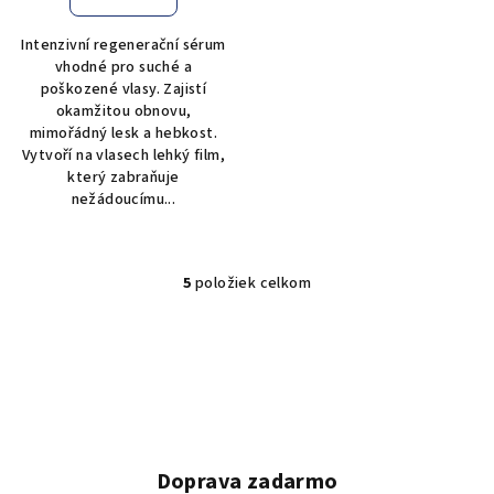
Intenzivní regenerační sérum
vhodné pro suché a
poškozené vlasy. Zajistí
okamžitou obnovu,
mimořádný lesk a hebkost.
Vytvoří na vlasech lehký film,
který zabraňuje
nežádoucímu...
5
položiek celkom
O
v
l
á
d
a
c
i
Doprava zadarmo