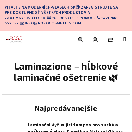
Prejsť
VITAJTE NA MODERNÍCH-VLASECH.SK😎 ZAREGISTRUJTE SA
na
PRE DOSTUPNOSŤ VŠETKÝCH PRODUKTOV A
obsah
ZAUJÍMAVEJŠICH CEN!😍POTREBUJETE POMOC? 📞+421 948
552 527 ✉️INFO@ROSOCOSMETICS.COM
Nákupn
Hľadať
Prihlásenie
Laminazione – hĺbkové
košík
laminačné ošetrenie 🌿
Najpredávanejšie
Laminační Vyživující šampon pro suché a
poškozené vlasy Togethair Natural Glossy