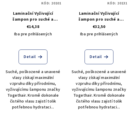
KÓD:
20101
KÓD:
20131
r
o
Laminační Vyživující
Laminační Vyživující
o
v
šampon pro suché a
šampon pro suché a
d
poškozené vlasy Togethair
poškozené vlasy Togethair
€14,38
€32,50
u
Natural Glossy Shampoo
Natural Glossy Shampoo
Iba pre prihlásených
Iba pre prihlásených
250 ml
1000 ml
k
t
o
Detail
Detail
v
Suché, poškozené a unavené
Suché, poškozené a unavené
vlasy získají maximální
vlasy získají maximální
vzpruhu díky přírodnímu,
vzpruhu díky přírodnímu,
vyživujícímu šamponu značky
vyživujícímu šamponu značky
Togethair. Kromě dokonale
Togethair. Kromě dokonale
čistého vlasu zajistí tolik
čistého vlasu zajistí tolik
potřebnou hydrataci...
potřebnou hydrataci...