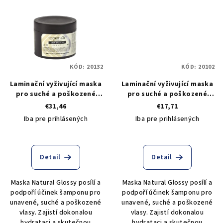
KÓD:
20132
KÓD:
20102
Laminační vyživující maska
Laminační vyživující maska
pro suché a poškozené
pro suché a poškozené
vlasy Togethair Natural
vlasy Togethair Natural
€31,46
€17,71
Glossy Hair Mask 500 ml
Glossy Hair Mask 250 ml
Iba pre prihlásených
Iba pre prihlásených
Detail
Detail
Maska Natural Glossy posílí a
Maska Natural Glossy posílí a
podpoří účinek šamponu pro
podpoří účinek šamponu pro
unavené, suché a poškozené
unavené, suché a poškozené
vlasy. Zajistí dokonalou
vlasy. Zajistí dokonalou
hydrataci a skutečnou
hydrataci a skutečnou