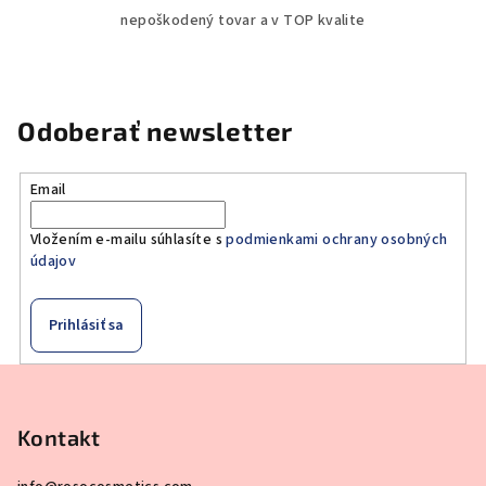
nepoškodený tovar a v TOP kvalite
Odoberať newsletter
Email
Vložením e-mailu súhlasíte s
podmienkami ochrany osobných
údajov
Prihlásiť sa
Z
á
p
Kontakt
ä