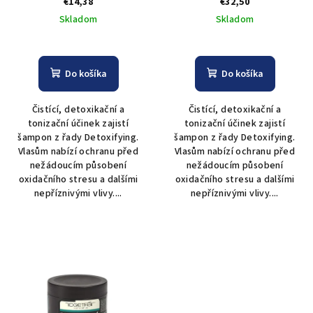
€14,38
€32,50
u
Shampoo 250 ml
Shampoo 1000 ml
Skladom
Skladom
k
t
o
Do košíka
Do košíka
v
Čistící, detoxikační a
Čistící, detoxikační a
tonizační účinek zajistí
tonizační účinek zajistí
šampon z řady Detoxifying.
šampon z řady Detoxifying.
Vlasům nabízí ochranu před
Vlasům nabízí ochranu před
nežádoucím působení
nežádoucím působení
oxidačního stresu a dalšími
oxidačního stresu a dalšími
nepříznivými vlivy....
nepříznivými vlivy....