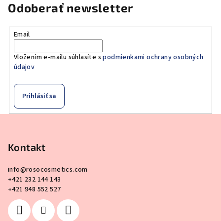
Odoberať newsletter
Email
Vložením e-mailu súhlasíte s
podmienkami ochrany osobných
údajov
Prihlásiť sa
Z
á
p
Kontakt
ä
info
@
rosocosmetics.com
t
+421 232 144 143
i
+421 948 552 527
e