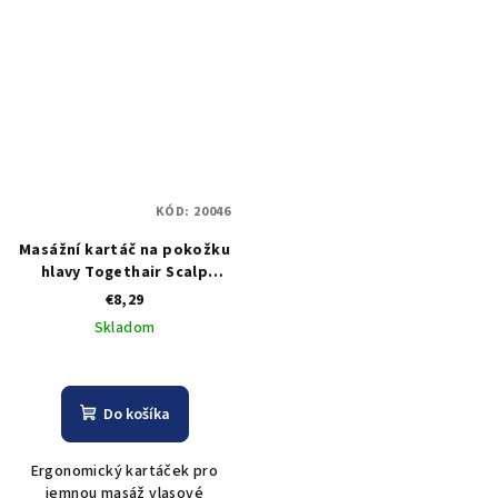
KÓD:
20046
Masážní kartáč na pokožku
hlavy Togethair Scalp
Brush
€8,29
Skladom
Do košíka
Ergonomický kartáček pro
jemnou masáž vlasové