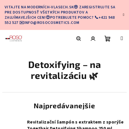
Prejsť
VITAJTE NA MODERNÍCH-VLASECH.SK😎 ZAREGISTRUJTE SA
na
PRE DOSTUPNOSŤ VŠETKÝCH PRODUKTOV A
obsah
ZAUJÍMAVEJŠICH CEN!😍POTREBUJETE POMOC? 📞+421 948
552 527 ✉️INFO@ROSOCOSMETICS.COM
Nákupn
Hľadať
Prihlásenie
Detoxifying – na
košík
revitalizáciu 🌿
Najpredávanejšie
Revitalizační šampón s extraktem z sporýše
Togethair Detoxifying Shampoo 250 ml