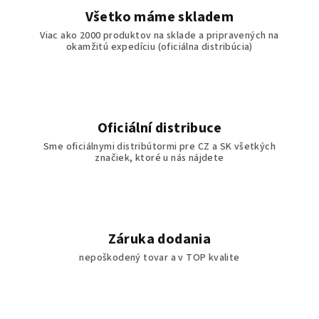
y
Všetko máme skladem
v
Viac ako 2000 produktov na sklade a pripravených na
ý
okamžitú expedíciu (oficiálna distribúcia)
p
i
s
u
Oficiální distribuce
Sme oficiálnymi distribútormi pre CZ a SK všetkých
značiek, ktoré u nás nájdete
Záruka dodania
nepoškodený tovar a v TOP kvalite