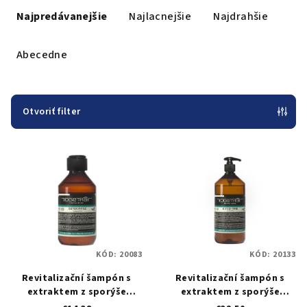
a
Najpredávanejšie
Najlacnejšie
Najdrahšie
d
e
Abecedne
n
i
e
Otvoriť filter
p
V
r
ý
o
p
d
i
u
s
k
p
t
KÓD:
20083
KÓD:
20133
r
o
Revitalizační šampón s
Revitalizační šampón s
o
v
extraktem z sporýše
extraktem z sporýše
d
Togethair Detoxifying
Togethair Detoxifying