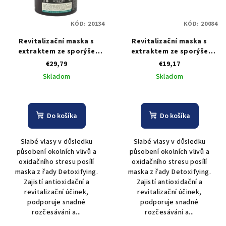
KÓD:
20134
KÓD:
20084
Revitalizační maska s
Revitalizační maska s
extraktem ze sporýše
extraktem ze sporýše
Togethair Detoxifying
Togethair Detoxifying
€29,79
€19,17
Mask Vegan 500 ml
Mask Vegan 250 ml
Skladom
Skladom
Do košíka
Do košíka
Slabé vlasy v důsledku
Slabé vlasy v důsledku
působení okolních vlivů a
působení okolních vlivů a
oxidačního stresu posílí
oxidačního stresu posílí
maska z řady Detoxifying.
maska z řady Detoxifying.
Zajistí antioxidační a
Zajistí antioxidační a
revitalizační účinek,
revitalizační účinek,
podporuje snadné
podporuje snadné
rozčesávání a...
rozčesávání a...