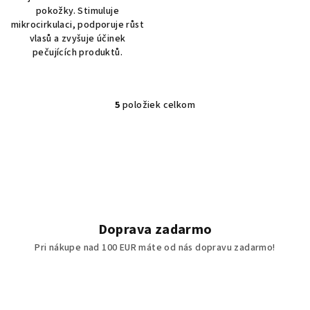
pokožky. Stimuluje
mikrocirkulaci, podporuje růst
vlasů a zvyšuje účinek
pečujících produktů.
5
položiek celkom
O
v
l
á
d
a
c
i
Doprava zadarmo
e
Pri nákupe nad 100 EUR máte od nás dopravu zadarmo!
p
r
v
k