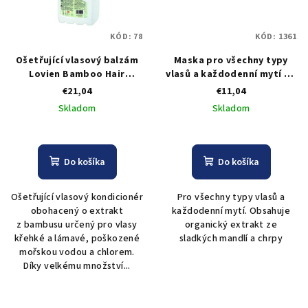
KÓD:
78
KÓD:
1361
Ošetřující vlasový balzám
Maska pro všechny typy
Lovien Bamboo Hair
vlasů a každodenní mytí Be
Treatment 4000 ml
Pure Gentle Mask - 500 ml
€21,04
€11,04
Skladom
Skladom
Do košíka
Do košíka
Ošetřující vlasový kondicionér
Pro všechny typy vlasů a
obohacený o extrakt
každodenní mytí. Obsahuje
z bambusu určený pro vlasy
organický extrakt ze
křehké a lámavé, poškozené
sladkých mandlí a chrpy
mořskou vodou a chlorem.
Díky velkému množství...