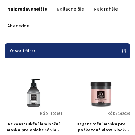
R
a
Najpredávanejšie
Najlacnejšie
Najdrahšie
d
e
Abecedne
n
i
e
Otvoriť filter
p
V
r
ý
o
p
d
i
u
s
k
p
t
KÓD:
102031
KÓD:
102029
r
o
Rekonstrukční laminační
Regenerační maska pro
o
v
maska pro oslabené vlasy
poškozené vlasy Black
d