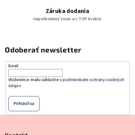
Záruka dodania
nepoškodený tovar a v TOP kvalite
Odoberať newsletter
Email
Vložením e-mailu súhlasíte s
podmienkami ochrany osobných
údajov
Prihlásiť sa
Z
á
Kontakt