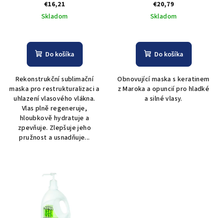
Black Argent Glowin Effect
Professional Premium
€16,21
€20,79
u
300 ml
Perlé Mask – 1000 ml
Skladom
Skladom
k
t
o
Do košíka
Do košíka
v
Rekonstrukční sublimační
Obnovující maska s keratinem
maska pro restrukturalizaci a
z Maroka a opuncií pro hladké
uhlazení vlasového vlákna.
a silné vlasy.
Vlas plně regeneruje,
hloubkově hydratuje a
zpevňuje. Zlepšuje jeho
pružnost a usnadňuje...