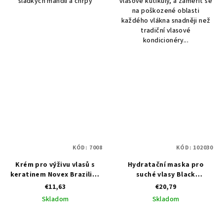
sladkých mandlí a chrpy
vlasové kutikuly, a zaměřit se
na poškozené oblasti
každého vlákna snadněji než
tradiční vlasové
kondicionéry...
KÓD:
7008
KÓD:
102030
Krém pro výživu vlasů s
Hydratační maska pro
keratinem Novex Brazilian
suché vlasy Black
Keratin Recharge 80 g
Professional Premium Doré
€11,63
€20,79
Mask – 1000 ml
Skladom
Skladom