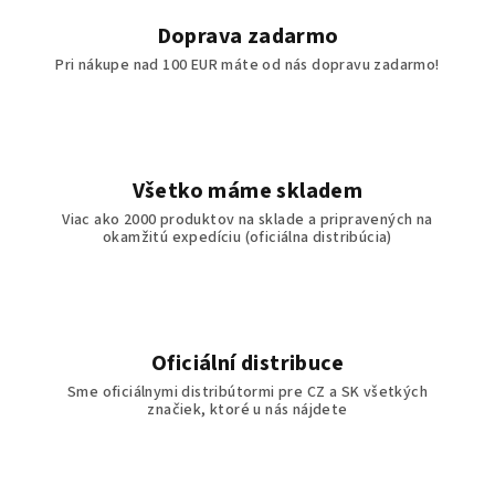
c
i
Doprava zadarmo
e
Pri nákupe nad 100 EUR máte od nás dopravu zadarmo!
p
r
v
k
y
Všetko máme skladem
v
Viac ako 2000 produktov na sklade a pripravených na
ý
okamžitú expedíciu (oficiálna distribúcia)
p
i
s
u
Oficiální distribuce
Sme oficiálnymi distribútormi pre CZ a SK všetkých
značiek, ktoré u nás nájdete