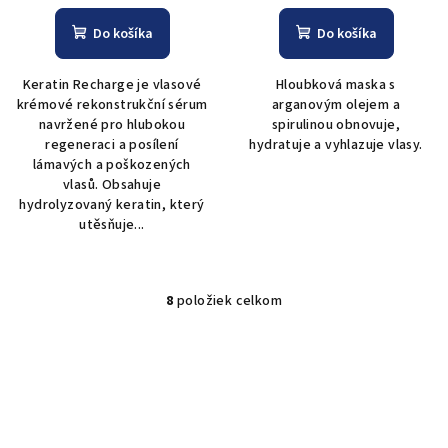
Do košíka
Do košíka
Keratin Recharge je vlasové
Hloubková maska s
krémové rekonstrukční sérum
arganovým olejem a
navržené pro hlubokou
spirulinou obnovuje,
regeneraci a posílení
hydratuje a vyhlazuje vlasy.
lámavých a poškozených
vlasů. Obsahuje
hydrolyzovaný keratin, který
utěsňuje...
8
položiek celkom
O
v
l
á
d
a