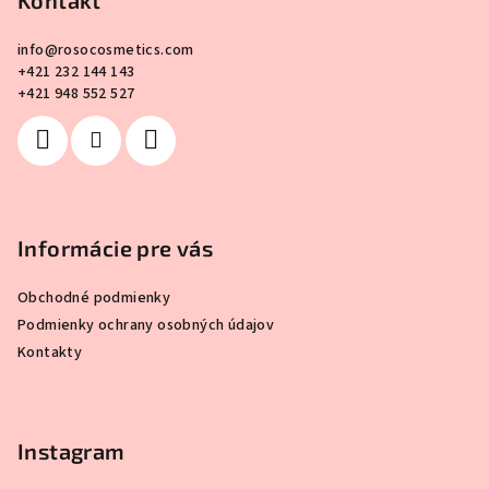
p
ä
info
@
rosocosmetics.com
t
+421 232 144 143
i
+421 948 552 527
e
Informácie pre vás
Obchodné podmienky
Podmienky ochrany osobných údajov
Kontakty
Instagram