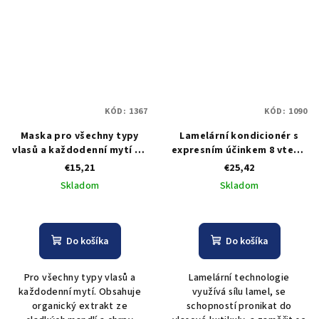
KÓD:
1367
KÓD:
1090
Maska pro všechny typy
Lamelární kondicionér s
vlasů a každodenní mytí Be
expresním účinkem 8 vteřin
Pure Gentle Mask - 1000 ml
Black Jade Lamellar
€15,21
€25,42
Conditioner - 500 ml
Skladom
Skladom
Do košíka
Do košíka
Pro všechny typy vlasů a
Lamelární technologie
každodenní mytí. Obsahuje
využívá sílu lamel, se
organický extrakt ze
schopností pronikat do