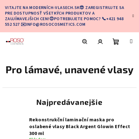
Prejsť
VITAJTE NA MODERNÍCH-VLASECH.SK😎 ZAREGISTRUJTE SA
na
PRE DOSTUPNOSŤ VŠETKÝCH PRODUKTOV A
obsah
ZAUJÍMAVEJŠICH CEN!😍POTREBUJETE POMOC? 📞+421 948
552 527 ✉️INFO@ROSOCOSMETICS.COM
Nákupn
Hľadať
Prihlásenie
Pro lámavé, unavené vlasy
košík
Najpredávanejšie
Rekonstrukční laminační maska pro
oslabené vlasy Black Argent Glowin Effect
300 ml