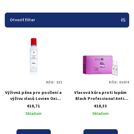
n
i
e
Otvoriť filter
p
V
r
ý
o
p
d
i
u
s
k
p
t
KÓD:
131
KÓD:
01074
r
o
Výživná pěna pro posílení a
Vlasová kůra proti lupům
o
v
výživu vlasů Lovien Oxi
Black Professional Anti-
d
Mousse Recovery 2 in 1 -
Dandruff Ampouls - 10 x 12
€18,71
€18,33
u
150 ml
ml
Skladom
Skladom
k
t