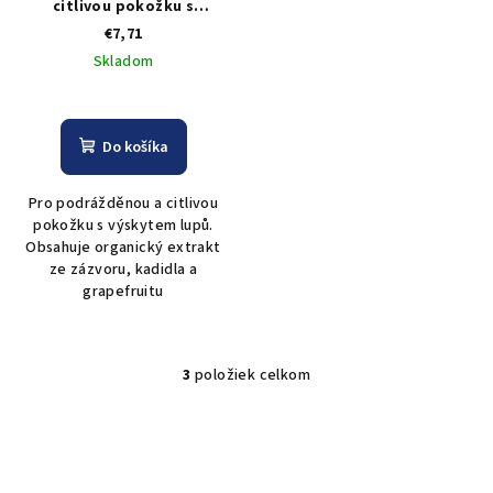
citlivou pokožku s
výskytem lupů Be Pure
€7,71
Scalp Defence Serum - 70
Skladom
ml
Do košíka
Pro podrážděnou a citlivou
pokožku s výskytem lupů.
Obsahuje organický extrakt
ze zázvoru, kadidla a
grapefruitu
3
položiek celkom
O
v
l
á
d