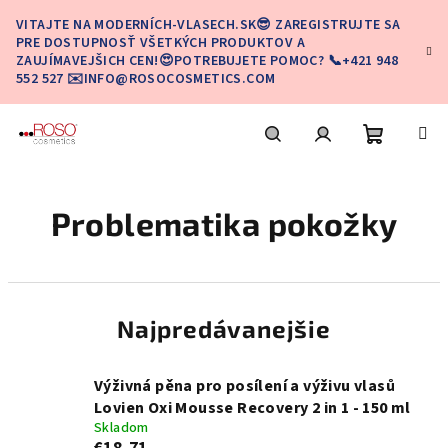
Prejsť
VITAJTE NA MODERNÍCH-VLASECH.SK😎 ZAREGISTRUJTE SA
na
PRE DOSTUPNOSŤ VŠETKÝCH PRODUKTOV A
obsah
ZAUJÍMAVEJŠICH CEN!😍POTREBUJETE POMOC? 📞+421 948
552 527 ✉️INFO@ROSOCOSMETICS.COM
Nákupn
Hľadať
Prihlásenie
Problematika pokožky
košík
Najpredávanejšie
Výživná pěna pro posílení a výživu vlasů
Lovien Oxi Mousse Recovery 2 in 1 - 150 ml
Skladom