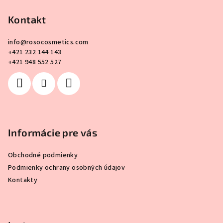
á
p
Kontakt
ä
info
@
rosocosmetics.com
t
+421 232 144 143
i
+421 948 552 527
e
Informácie pre vás
Obchodné podmienky
Podmienky ochrany osobných údajov
Kontakty