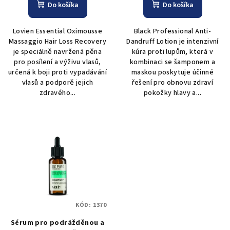
o
Do košíka
Do košíka
v
Lovien Essential Oximousse
Black Professional Anti-
Massaggio Hair Loss Recovery
Dandruff Lotion je intenzivní
je speciálně navržená pěna
kúra proti lupům, která v
pro posílení a výživu vlasů,
kombinaci se šamponem a
určená k boji proti vypadávání
maskou poskytuje účinné
vlasů a podporě jejich
řešení pro obnovu zdraví
zdravého...
pokožky hlavy a...
KÓD:
1370
Sérum pro podrážděnou a