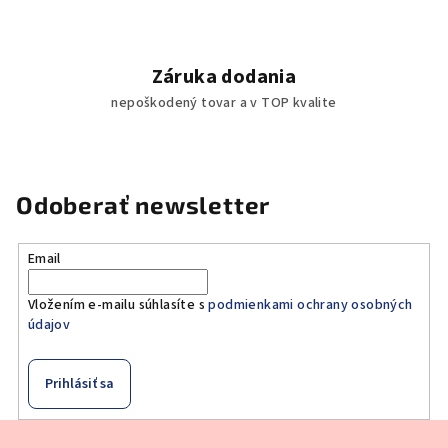
Záruka dodania
nepoškodený tovar a v TOP kvalite
Odoberať newsletter
Email
Vložením e-mailu súhlasíte s
podmienkami ochrany osobných
údajov
Prihlásiť sa
Z