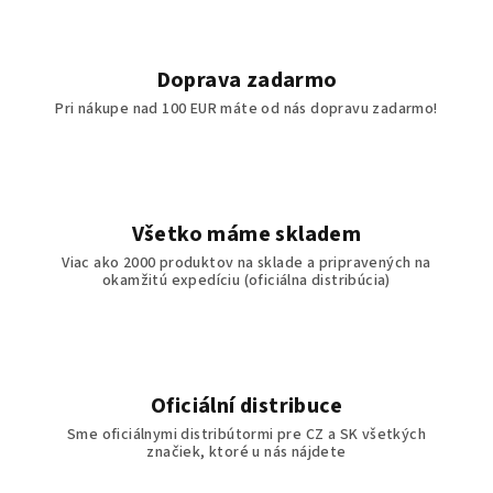
a
c
i
Doprava zadarmo
e
Pri nákupe nad 100 EUR máte od nás dopravu zadarmo!
p
r
v
k
y
Všetko máme skladem
v
Viac ako 2000 produktov na sklade a pripravených na
ý
okamžitú expedíciu (oficiálna distribúcia)
p
i
s
u
Oficiální distribuce
Sme oficiálnymi distribútormi pre CZ a SK všetkých
značiek, ktoré u nás nájdete