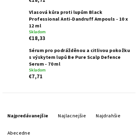
€18,71
Vlasová kůra proti lupům Black
Professional Anti-Dandruff Ampouls - 10 x
12 ml
Skladom
€18,33
Sérum pro podrážděnou a citlivou pokožku
s výskytem lupů Be Pure Scalp Defence
Serum - 70 ml
Skladom
€7,71
R
a
Najpredávanejšie
Najlacnejšie
Najdrahšie
d
e
Abecedne