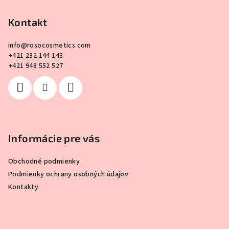
á
p
Kontakt
ä
info
@
rosocosmetics.com
t
+421 232 144 143
i
+421 948 552 527
e
Informácie pre vás
Obchodné podmienky
Podmienky ochrany osobných údajov
Kontakty