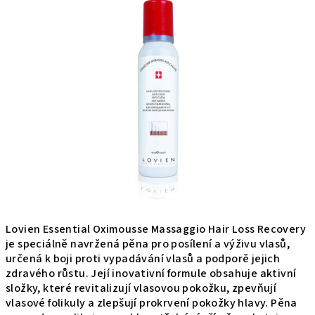
produktu
je
0,0
z
5
hviezdičiek.
Lovien Essential Oximousse Massaggio Hair Loss Recovery
je speciálně navržená pěna pro posílení a výživu vlasů,
určená k boji proti vypadávání vlasů a podporě jejich
zdravého růstu. Její inovativní formule obsahuje aktivní
složky, které revitalizují vlasovou pokožku, zpevňují
vlasové folikuly a zlepšují prokrvení pokožky hlavy. Pěna