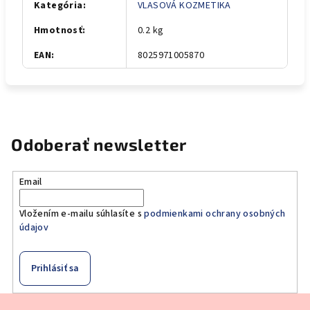
Kategória
:
VLASOVÁ KOZMETIKA
Hmotnosť
:
0.2 kg
EAN
:
8025971005870
Odoberať newsletter
Email
Vložením e-mailu súhlasíte s
podmienkami ochrany osobných
údajov
Prihlásiť sa
Z