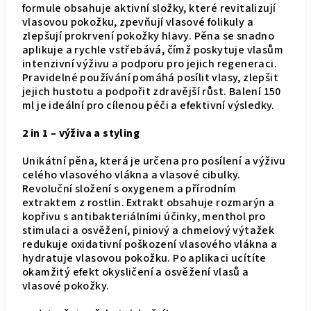
formule obsahuje aktivní složky, které revitalizují
vlasovou pokožku, zpevňují vlasové folikuly a
zlepšují prokrvení pokožky hlavy. Pěna se snadno
aplikuje a rychle vstřebává, čímž poskytuje vlasům
intenzivní výživu a podporu pro jejich regeneraci.
Pravidelné používání pomáhá posílit vlasy, zlepšit
jejich hustotu a podpořit zdravější růst. Balení 150
ml je ideální pro cílenou péči a efektivní výsledky.
2 in 1 – výživa a styling
Unikátní pěna, která je určena pro posílení a výživu
celého vlasového vlákna a vlasové cibulky.
Revoluční složení s oxygenem a přírodním
extraktem z rostlin. Extrakt obsahuje rozmarýn a
kopřivu s antibakteriálními účinky, menthol pro
stimulaci a osvěžení, piniový a chmelový výtažek
redukuje oxidativní poškození vlasového vlákna a
hydratuje vlasovou pokožku. Po aplikaci ucítíte
okamžitý efekt okysličení a osvěžení vlasů a
vlasové pokožky.