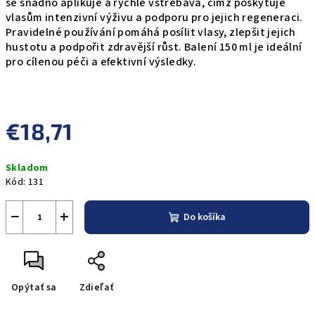
se snadno aplikuje a rychle vstřebává, čímž poskytuje
vlasům intenzivní výživu a podporu pro jejich regeneraci.
Pravidelné používání pomáhá posílit vlasy, zlepšit jejich
hustotu a podpořit zdravější růst. Balení 150 ml je ideální
pro cílenou péči a efektivní výsledky.
€18,71
Jednotková
Skladom
cena:
Kód:
131
−
+
Do košíka
Opýtať sa
Zdieľať