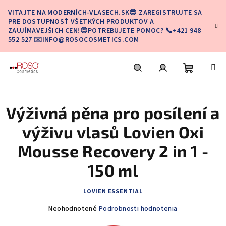
Prejsť
VITAJTE NA MODERNÍCH-VLASECH.SK😎 ZAREGISTRUJTE SA
na
PRE DOSTUPNOSŤ VŠETKÝCH PRODUKTOV A
obsah
ZAUJÍMAVEJŠICH CEN!😍POTREBUJETE POMOC? 📞+421 948
552 527 ✉️INFO@ROSOCOSMETICS.COM
Nákupn
Hľadať
Prihlásenie
Výživná pěna pro posílení a
košík
výživu vlasů Lovien Oxi
Mousse Recovery 2 in 1 -
150 ml
LOVIEN ESSENTIAL
Priemerné
Neohodnotené
Podrobnosti hodnotenia
hodnotenie