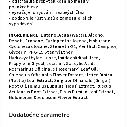
• odstraňuje přebytek kožního mazu v
pokožcehlavy
• vyvažuje fungování mazových žláz
• podporuje růst vlasů a zamezuje jejich
vypadávání
INGREDIENCE
: Butane, Aqua (Water), Alcohol
Denat., Propane, Cyclopentasiloxane, Isobutane,
Cyclohexasiloxane, Steareth-21, Menthol, Camphor,
Glycerin, PPG-15 Stearyl Ether,
Hydroxyethylcellulose, Imidazolidinyl Urea,
Propylene Glycol, Lecithin, Salicylic Acid,
Rosmarinus Officinalis (Rosemary) Leaf Oil,
Calendula Officinalis Flower Extract, Urtica Dioica
(Nettle) Leaf Extract, Zingiber Officinale (Ginger)
Root Oil, Humulus Lupulus (Hops) Extract, Ruscus
Aculeatus Root Extract, Pinus Pumilio Leaf Extract,
Nelumbium Speciosum Flower Extract
Dodatočné parametre