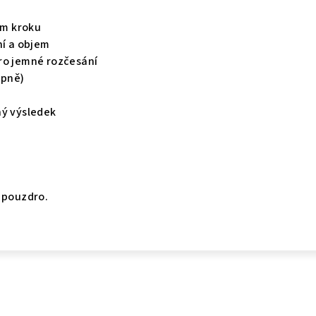
om kroku
ní a objem
ro jemné rozčesání
upně)
ný výsledek
 pouzdro.