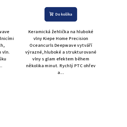
Do košíka
iwave
Keramická žehlička na hluboké
lnicími
vlny Kiepe Home Precision
ch,
Oceancurls Deepwave vytváří
 vln.
výrazné, hluboké a strukturované
šku
vlny s glam efektem během
..
několika minut. Rychlý PTC ohřev
a...