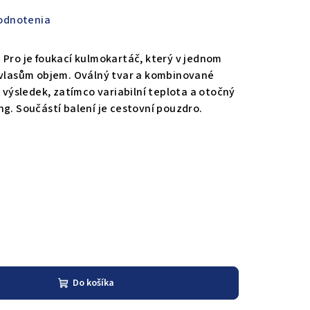
odnotenia
 Pro je foukací kulmokartáč, který v jednom
á vlasům objem. Oválný tvar a kombinované
ý výsledek, zatímco variabilní teplota a otočný
ng. Součástí balení je cestovní pouzdro.
Do košíka