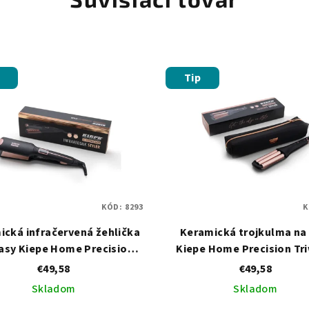
Tip
KÓD:
8293
K
ická infračervená žehlička
Keramická trojkulma na 
lasy Kiepe Home Precision
Kiepe Home Precision Tr
aredsilk Styler 100×49 mm
Styler
€49,58
€49,58
Skladom
Skladom