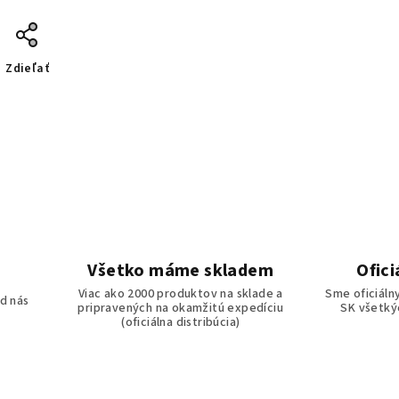
Zdieľať
Všetko máme skladem
Ofici
o
Viac ako 2000 produktov na sklade a
Sme oficiáln
d nás
pripravených na okamžitú expedíciu
SK všetkýc
(oficiálna distribúcia)