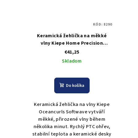
KÓD:
8290
Keramická žehlička na měkké
vlny Kiepe Home Precision
Oceancurls Softwave 104×40 mm
€41,25
Skladom
Do košíka
Keramická žehlička na vlny Kiepe
Oceancurls Softwave vytváří
měkké, přirozené vlny během
několika minut. Rychlý PTC ohřev,
stabilní teplota a keramické desky