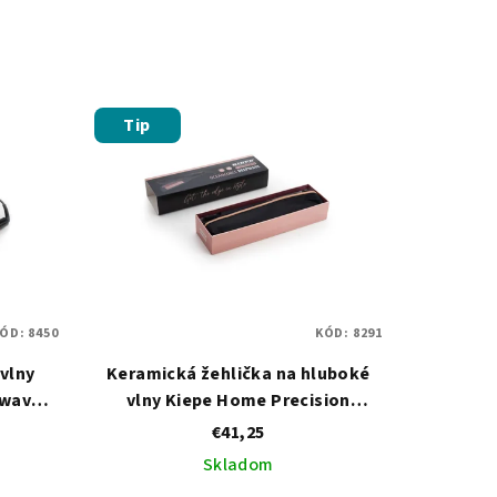
Tip
ÓD:
8450
KÓD:
8291
vlny
Keramická žehlička na hluboké
iwave
vlny Kiepe Home Precision
Oceancurls Deepwave 104×60 mm
€41,25
Skladom