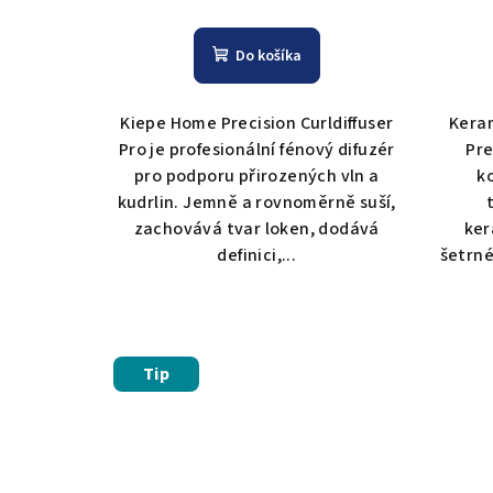
Do košíka
Kiepe Home Precision Curldiffuser
Kera
Pro je profesionální fénový difuzér
Pre
pro podporu přirozených vln a
k
kudrlin. Jemně a rovnoměrně suší,
zachovává tvar loken, dodává
ker
definici,...
šetrné
Tip