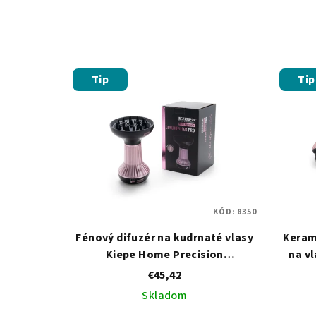
Tip
Tip
KÓD:
8350
Fénový difuzér na kudrnaté vlasy
Keram
Kiepe Home Precision
na v
Curldiffuser Pro 800 W
Infr
€45,42
Skladom