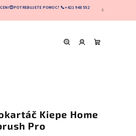
CEN!😍POTREBUJETE POMOC? 📞+421 948 552
Hľadať
Prihlásenie
Nákupný
košík
okartáč Kiepe Home
brush Pro