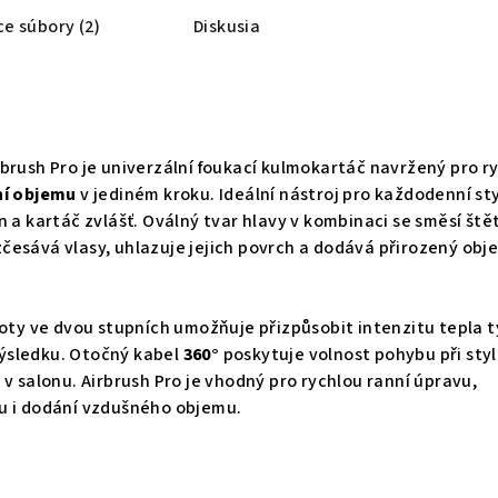
ce súbory (2)
Diskusia
brush Pro je univerzální foukací kulmokartáč navržený pro r
ní objemu
v jediném kroku. Ideální nástroj pro každodenní st
n a kartáč zvlášť. Oválný tvar hlavy v kombinaci se směsí ště
česává vlasy, uhlazuje jejich povrch a dodává přirozený obj
loty ve dvou stupních umožňuje přizpůsobit intenzitu tepla 
ýsledku. Otočný kabel
360°
poskytuje volnost pohybu při sty
 v salonu. Airbrush Pro je vhodný pro rychlou ranní úpravu,
u i dodání vzdušného objemu.