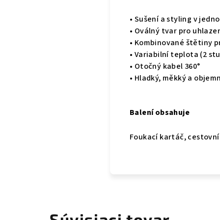
• Sušení a styling v jedn
• Oválný tvar pro uhlaze
• Kombinované štětiny p
• Variabilní teplota (2 st
• Otočný kabel 360°
• Hladký, měkký a objem
Balení obsahuje
Foukací kartáč, cestovní
Súvisiaci tovar