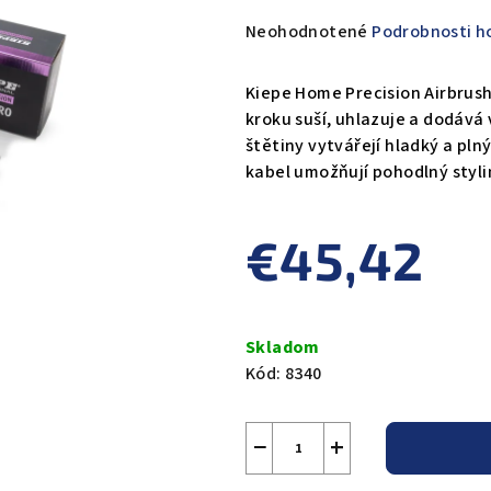
Priemerné
Neohodnotené
Podrobnosti h
hodnotenie
produktu
Kiepe Home Precision Airbrush
je
kroku suší, uhlazuje a dodáv
0,0
štětiny vytvářejí hladký a pln
z
kabel umožňují pohodlný styli
5
hviezdičiek.
€45,42
Jednotková
cena:
Skladom
Kód:
8340
−
+