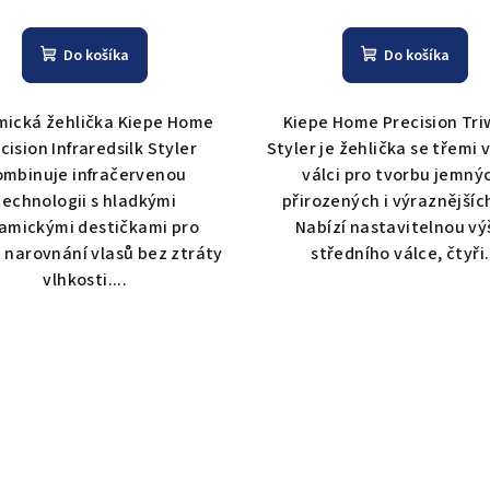
Do košíka
Do košíka
mická žehlička Kiepe Home
Kiepe Home Precision Tr
cision Infraredsilk Styler
Styler je žehlička se třemi v
ombinuje infračervenou
válci pro tvorbu jemný
technologii s hladkými
přirozených i výraznějších
amickými destičkami pro
Nabízí nastavitelnou vý
 narovnání vlasů bez ztráty
středního válce, čtyři.
vlhkosti....