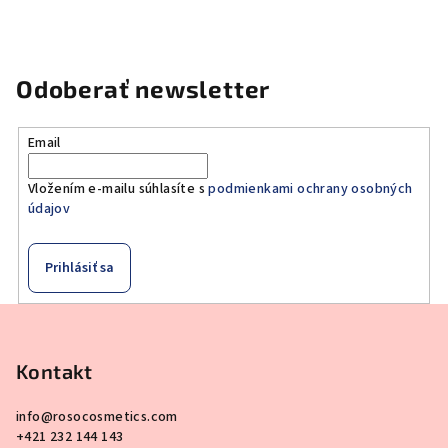
Odoberať newsletter
Email
Vložením e-mailu súhlasíte s
podmienkami ochrany osobných
údajov
Prihlásiť sa
Z
á
p
Kontakt
ä
info
@
rosocosmetics.com
t
+421 232 144 143