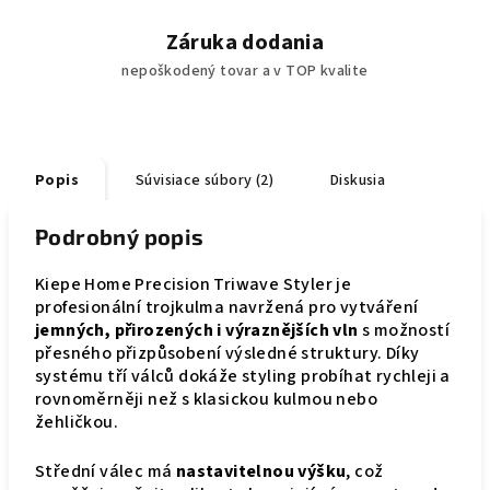
Záruka dodania
nepoškodený tovar a v TOP kvalite
Popis
Súvisiace súbory (2)
Diskusia
Podrobný popis
Kiepe Home Precision Triwave Styler je
profesionální trojkulma navržená pro vytváření
jemných, přirozených i výraznějších vln
s možností
přesného přizpůsobení výsledné struktury. Díky
systému tří válců dokáže styling probíhat rychleji a
rovnoměrněji než s klasickou kulmou nebo
žehličkou.
Střední válec má
nastavitelnou výšku
, což