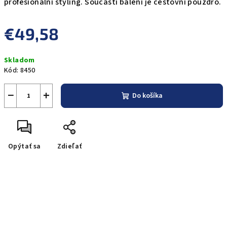
profesionální styling. Součástí balení je cestovní pouzdro.
€49,58
Jednotková
Skladom
cena:
Kód:
8450
−
+
Do košíka
Opýtať sa
Zdieľať