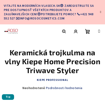
Prejsť
VITAJTE NA MODERNÍCH-VLASECH.SK😎 ZAREGISTRUJTE SA
na
PRE DOSTUPNOSŤ VŠETKÝCH PRODUKTOV A
obsah
ZAUJÍMAVEJŠICH CEN!😍POTREBUJETE POMOC? 📞+421 948
552 527 ✉️INFO@ROSOCOSMETICS.COM
Nákupn
Hľadať
Prihlásenie
Keramická trojkulma na
košík
vlny Kiepe Home Precision
Triwave Styler
KIEPE PROFESSIONAL
Priemerné
Neohodnotené
Podrobnosti hodnotenia
hodnotenie
Tip
produktu
je