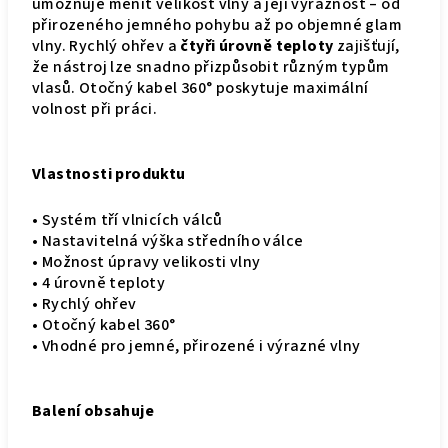
umožňuje měnit velikost vlny a její výraznost – od
přirozeného jemného pohybu až po objemné glam
vlny. Rychlý ohřev a
čtyři úrovně teploty
zajišťují,
že nástroj lze snadno přizpůsobit různým typům
vlasů. Otočný kabel 360° poskytuje maximální
volnost při práci.
Vlastnosti produktu
• Systém tří vlnicích válců
• Nastavitelná výška středního válce
• Možnost úpravy velikosti vlny
• 4 úrovně teploty
• Rychlý ohřev
• Otočný kabel 360°
• Vhodné pro jemné, přirozené i výrazné vlny
Balení obsahuje