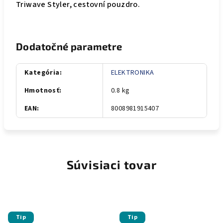
Triwave Styler, cestovní pouzdro.
Dodatočné parametre
Kategória
:
ELEKTRONIKA
Hmotnosť
:
0.8 kg
EAN
:
8008981915407
Súvisiaci tovar
Tip
Tip