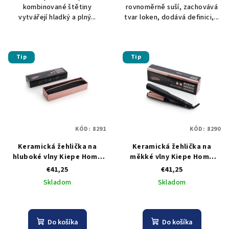
kombinované štětiny
rovnoměrně suší, zachovává
vytvářejí hladký a plný...
tvar loken, dodává definici,...
Tip
Tip
KÓD:
8291
KÓD:
8290
Keramická žehlička na
Keramická žehlička na
hluboké vlny Kiepe Home
měkké vlny Kiepe Home
Precision Oceancurls
Precision Oceancurls
€41,25
€41,25
Deepwave 104×60 mm
Softwave 104×40 mm
Skladom
Skladom
Do košíka
Do košíka