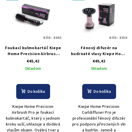
KÓD:
8340
KÓD:
8350
Foukací kulmokartáč Kiepe
Fénový difuzér na
Home Precision Airbrush
kudrnaté vlasy Kiepe Home
Pro
Precision Curldiffuser Pro
€45,42
€45,42
800 W
Skladom
Skladom
Do košíka
Do košíka
Kiepe Home Precision
Kiepe Home Precision
Airbrush Pro je foukací
Curldiffuser Pro je
kulmokartáč, který v jednom
profesionální fénový difuzér
kroku suší, uhlazuje a dodává
pro podporu přirozených vln
vlasům objem. Oválný tvar a
a kudrlin. Jemně a