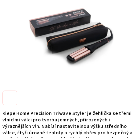
0,0
z
5
hviezdičiek.
Kiepe Home Precision Triwave Styler je žehlička se třemi
vlnicími válci pro tvorbu jemných, přirozených i
výraznějších vln. Nabízí nastavitelnou výšku středního
válce, čtyři úrovně teploty a rychlý ohřev pro bezpečný a