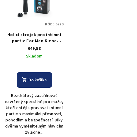
KÓD:
6220
Holící strojek pro intimní
partie For Men Kiepe
Professional Home
€49,58
Precision Trimmer For
Skladom
Body Intimate
Do košíka
Bezdrátový zastřihovač
navržený speciálně pro muže,
kteří chtějí upravovat intimní
partie s maximální přesností,
pohodlím a bezpečností. Díky
dvěma vyměnitelným hlavicím
zvládne...