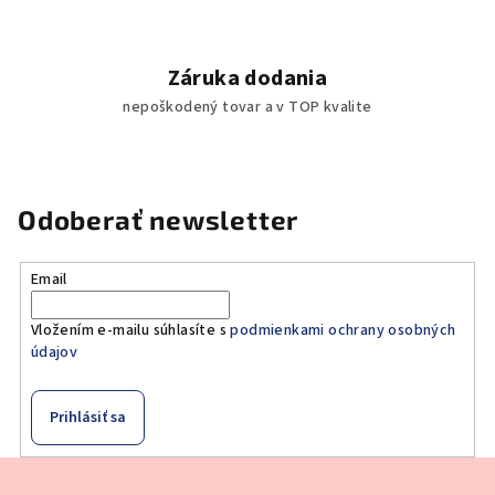
Záruka dodania
nepoškodený tovar a v TOP kvalite
Odoberať newsletter
Email
Vložením e-mailu súhlasíte s
podmienkami ochrany osobných
údajov
Prihlásiť sa
Z