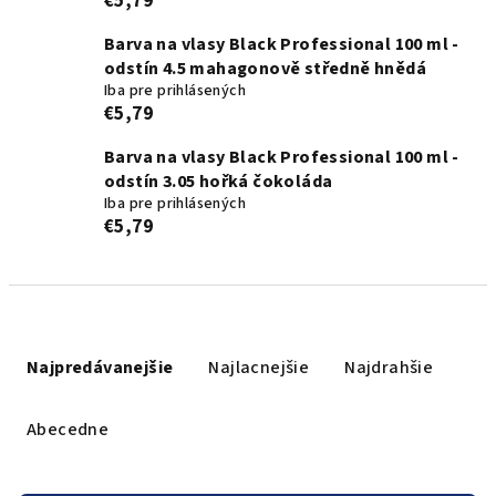
€5,79
Barva na vlasy Black Professional 100 ml -
odstín 4.5 mahagonově středně hnědá
Iba pre prihlásených
€5,79
Barva na vlasy Black Professional 100 ml -
odstín 3.05 hořká čokoláda
Iba pre prihlásených
€5,79
R
a
Najpredávanejšie
Najlacnejšie
Najdrahšie
d
e
Abecedne
n
i