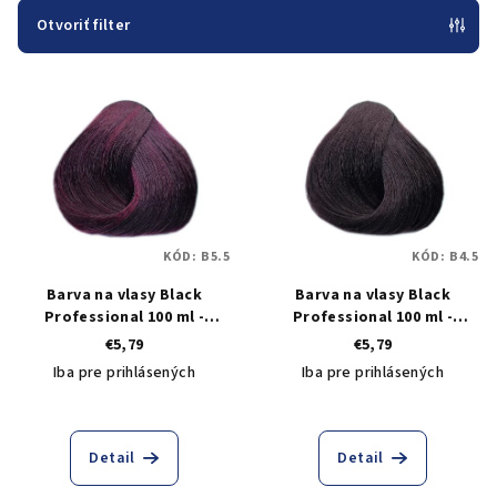
e
Otvoriť filter
p
V
r
ý
o
p
d
i
u
s
k
p
t
KÓD:
B5.5
KÓD:
B4.5
r
o
Barva na vlasy Black
Barva na vlasy Black
o
v
Professional 100 ml -
Professional 100 ml -
d
odstín 5.5 mahagonově
odstín 4.5 mahagonově
€5,79
€5,79
u
světle hnědá
středně hnědá
Iba pre prihlásených
Iba pre prihlásených
k
t
o
Detail
Detail
v