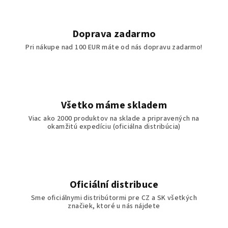
a
c
i
Doprava zadarmo
e
Pri nákupe nad 100 EUR máte od nás dopravu zadarmo!
p
r
v
k
y
Všetko máme skladem
v
Viac ako 2000 produktov na sklade a pripravených na
ý
okamžitú expedíciu (oficiálna distribúcia)
p
i
s
u
Oficiální distribuce
Sme oficiálnymi distribútormi pre CZ a SK všetkých
značiek, ktoré u nás nájdete