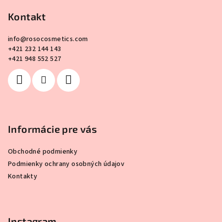
á
p
Kontakt
ä
info
@
rosocosmetics.com
t
+421 232 144 143
i
+421 948 552 527
e
Informácie pre vás
Obchodné podmienky
Podmienky ochrany osobných údajov
Kontakty
Instagram