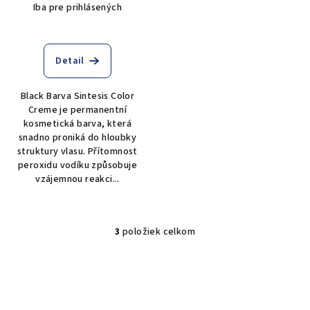
Iba pre prihlásených
Detail
Black Barva Sintesis Color
Creme je permanentní
kosmetická barva, která
snadno proniká do hloubky
struktury vlasu. Přítomnost
peroxidu vodíku způsobuje
vzájemnou reakci...
3
položiek celkom
O
v
l
á
d