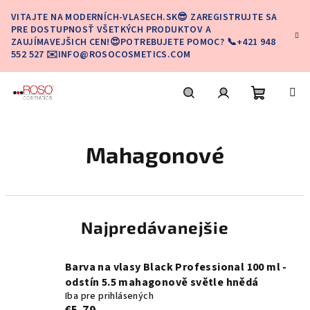
Prejsť
VITAJTE NA MODERNÍCH-VLASECH.SK😎 ZAREGISTRUJTE SA
na
PRE DOSTUPNOSŤ VŠETKÝCH PRODUKTOV A
obsah
ZAUJÍMAVEJŠICH CEN!😍POTREBUJETE POMOC? 📞+421 948
552 527 ✉️INFO@ROSOCOSMETICS.COM
Nákupn
Hľadať
Prihlásenie
Mahagonové
košík
Najpredávanejšie
Barva na vlasy Black Professional 100 ml -
odstín 5.5 mahagonově světle hnědá
Iba pre prihlásených