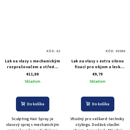
KÓD:
62
KÓD:
03046
Lak na vlasy s mechanickým
Lak na vlasy s extra silnou
rozprašovačem a střední
fixací pro objem a lesk
fixací Lovien Sculpting
Black Extra Strong
€11,88
€9,79
Hairspray - 350 ml
Hairspray 750 ml
Skladom
Skladom
Do košíka
Do košíka
Sculpting Hair Spray je
Vhodný pro veškeré techniky
vlasový sprej s mechanickým
stylingu. Dodává vlasům