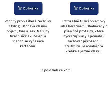
Do košíka
Do košíka
Vhodný pro veškeré techniky
Extra silně tužicí objemový
stylingu. Dodává vlasům
lak s keratinem. Obohacený o
objem, tvar a lesk. Má silný
pšeničné proteiny, které
fixační účinek, nelepí a
hydratují vlasy a pomáhají
snadno se vyčesává
zachovat přirozenou
kartáčem.
strukturu. Je ideální pro
křehké a jemné vlasy....
8
položiek celkom
O
v
l
á
d
a
c