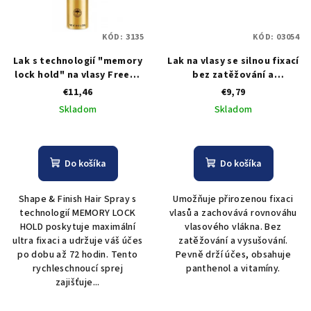
KÓD:
3135
KÓD:
03054
Lak s technologií "memory
Lak na vlasy se silnou fixací
lock hold" na vlasy Freeze
bez zatěžování a
It Shape & Finish Hairspray
vysušování Allwaves
€11,46
€9,79
- 283 g
Hairspray 750 ml
Skladom
Skladom
Do košíka
Do košíka
Shape & Finish Hair Spray s
Umožňuje přirozenou fixaci
technologií MEMORY LOCK
vlasů a zachovává rovnováhu
HOLD poskytuje maximální
vlasového vlákna. Bez
ultra fixaci a udržuje váš účes
zatěžování a vysušování.
po dobu až 72 hodin. Tento
Pevně drží účes, obsahuje
rychleschnoucí sprej
panthenol a vitamíny.
zajišťuje...