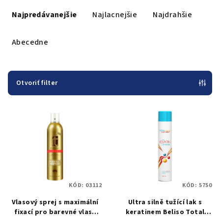
R
a
Najpredávanejšie
Najlacnejšie
Najdrahšie
d
e
Abecedne
n
i
e
Otvoriť filter
p
V
r
ý
o
p
d
i
u
s
k
p
t
KÓD:
03112
KÓD:
5750
r
o
Vlasový sprej s maximální
Ultra silně tužící lak s
o
v
fixací pro barevné vlasy
keratinem Beliso Total
d