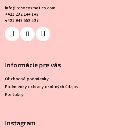
ä
info
@
rosocosmetics.com
t
+421 232 144 143
i
+421 948 552 527
e
Informácie pre vás
Obchodné podmienky
Podmienky ochrany osobných údajov
Kontakty
Instagram