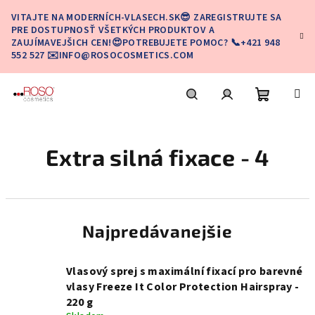
Prejsť
VITAJTE NA MODERNÍCH-VLASECH.SK😎 ZAREGISTRUJTE SA
na
PRE DOSTUPNOSŤ VŠETKÝCH PRODUKTOV A
obsah
ZAUJÍMAVEJŠICH CEN!😍POTREBUJETE POMOC? 📞+421 948
552 527 ✉️INFO@ROSOCOSMETICS.COM
Nákupn
Hľadať
Prihlásenie
Extra silná fixace - 4
košík
Najpredávanejšie
Vlasový sprej s maximální fixací pro barevné
vlasy Freeze It Color Protection Hairspray -
220 g