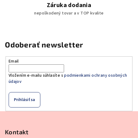
Záruka dodania
nepoškodený tovar a v TOP kvalite
Odoberať newsletter
Email
Vložením e-mailu súhlasíte s
podmienkami ochrany osobných
údajov
Prihlásiť sa
Z
á
p
Kontakt