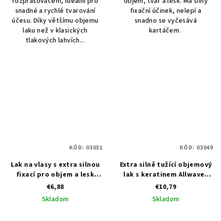
rozprašovačem, ideální pro
objem, tvar a lesk. Má silný
snadné a rychlé tvarování
fixační účinek, nelepí a
účesu. Díky většímu objemu
snadno se vyčesává
laku než v klasických
kartáčem.
tlakových lahvích...
KÓD:
03031
KÓD:
03049
Lak na vlasy s extra silnou
Extra silně tužící objemový
fixací pro objem a lesk
lak s keratinem Allwaves
Black Extra Strong
Keratin Prodigy Hairspray
€6,88
€10,79
Hairspray 500 ml
750 ml
Skladom
Skladom