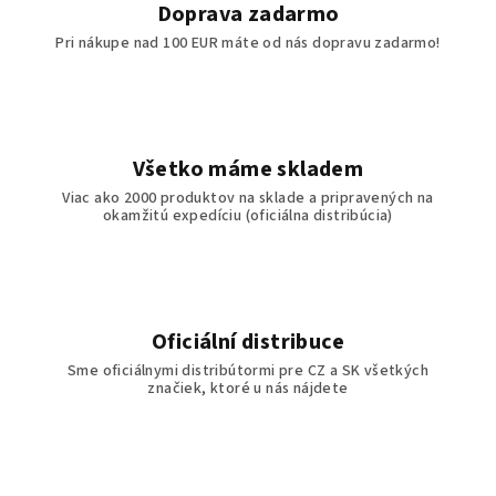
i
Doprava zadarmo
e
Pri nákupe nad 100 EUR máte od nás dopravu zadarmo!
p
r
v
k
y
Všetko máme skladem
v
Viac ako 2000 produktov na sklade a pripravených na
ý
okamžitú expedíciu (oficiálna distribúcia)
p
i
s
u
Oficiální distribuce
Sme oficiálnymi distribútormi pre CZ a SK všetkých
značiek, ktoré u nás nájdete