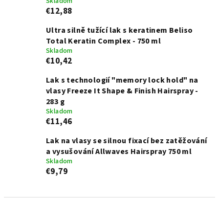
Skladom
€12,88
Ultra silně tužící lak s keratinem Beliso
Total Keratin Complex - 750 ml
Skladom
€10,42
Lak s technologií "memory lock hold" na
vlasy Freeze It Shape & Finish Hairspray -
283 g
Skladom
€11,46
Lak na vlasy se silnou fixací bez zatěžování
a vysušování Allwaves Hairspray 750 ml
Skladom
€9,79