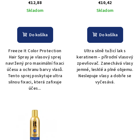
Freeze It Color Protection
Keratin Complex - 750 ml
€12,88
€10,42
u
Hairspray - 220 g
Skladom
Skladom
k
t
o
Do košíka
Do košíka
v
Freeze It Color Protection
Ultra silně tužicí lak s
Hair Spray je vlasový sprej
keratinem – přírodní vlasový
navržený pro maximální fixaci
zpevňovač. Zanechává vlasy
účesu a ochranu barvy vlasů.
jemné, lesklé a plné objemu.
Tento sprej poskytuje ultra
Neslepuje vlasy a dobře se
silnou fixaci, která zafixuje
vyčesává.
účes...