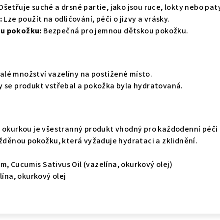
Ošetřuje suché a drsné partie, jako jsou ruce, lokty nebo pat
:
Lze použít na odličování, péči o jizvy a vrásky.
ou pokožku:
Bezpečná pro jemnou dětskou pokožku.
lé množství vazelíny na postižené místo.
y se produkt vstřebal a pokožka byla hydratovaná.
s okurkou je všestranný produkt vhodný pro každodenní péči
ážděnou pokožku, která vyžaduje hydrataci a zklidnění.
m, Cucumis Sativus Oil (vazelína, okurkový olej)
lína, okurkový olej