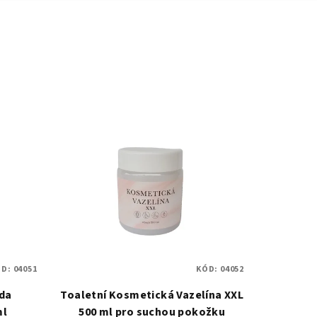
ÓD:
04051
KÓD:
04052
eda
Toaletní Kosmetická Vazelína XXL
ml
500 ml pro suchou pokožku