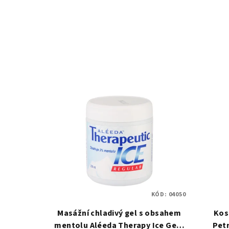
KÓD:
04050
Masážní chladivý gel s obsahem
Kos
mentolu Aléeda Therapy Ice Gel -
Pet