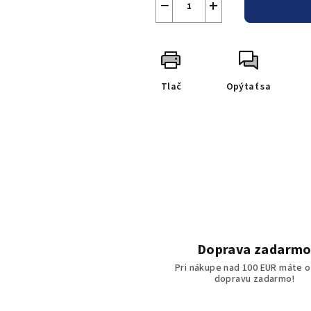
−
+
Tlač
Opýtať sa
Doprava zadarm
Pri nákupe nad 100 EUR máte o
dopravu zadarmo!