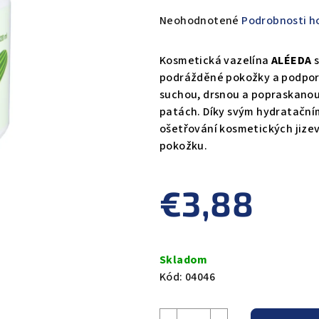
Priemerné
Neohodnotené
Podrobnosti h
hodnotenie
produktu
Kosmetická vazelína
ALÉEDA
s
je
podrážděné pokožky a podporu
0,0
suchou, drsnou a popraskanou 
z
patách. Díky svým hydratační
5
ošetřování kosmetických jizev 
hviezdičiek.
pokožku.
€3,88
Jednotková
cena:
Skladom
Kód:
04046