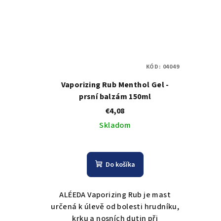
KÓD:
04049
Vaporizing Rub Menthol Gel -
prsní balzám 150ml
€4,08
Skladom
Do košíka
ALÉEDA Vaporizing Rub je mast
určená k úlevě od bolesti hrudníku,
krku a nosních dutin při