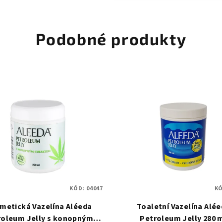
Podobné produkty
KÓD:
04047
K
metická Vazelína Aléeda
Toaletní Vazelína Alé
roleum Jelly s konopným
Petroleum Jelly 280 