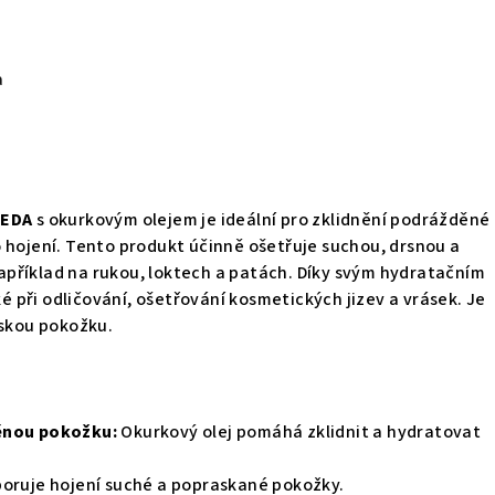
a
ÉEDA
s okurkovým olejem je ideální pro zklidnění podrážděné
 hojení. Tento produkt účinně ošetřuje suchou, drsnou a
příklad na rukou, loktech a patách. Díky svým hydratačním
při odličování, ošetřování kosmetických jizev a vrásek. Je
tskou pokožku.
ěnou pokožku:
Okurkový olej pomáhá zklidnit a hydratovat
oruje hojení suché a popraskané pokožky.