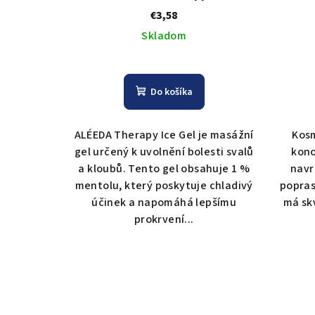
220 ml
€3,58
Skladom
Do košíka
ALÉEDA Therapy Ice Gel je masážní
Kosm
gel určený k uvolnění bolesti svalů
kono
a kloubů. Tento gel obsahuje 1 %
navr
mentolu, který poskytuje chladivý
popras
účinek a napomáhá lepšímu
má sk
prokrvení...