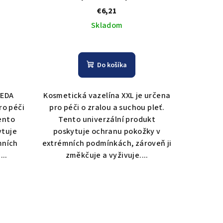
€6,21
Skladom
Do košíka
ÉEDA
Kosmetická vazelína XXL je určena
ro péči
pro péči o zralou a suchou pleť.
Tento
Tento univerzální produkt
ytuje
poskytuje ochranu pokožky v
mních
extrémních podmínkách, zároveň ji
..
změkčuje a vyživuje....