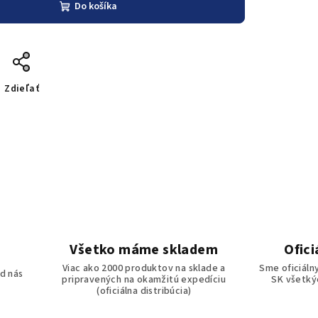
Do košíka
Zdieľať
Všetko máme skladem
Ofici
o
Viac ako 2000 produktov na sklade a
Sme oficiáln
d nás
pripravených na okamžitú expedíciu
SK všetkýc
(oficiálna distribúcia)