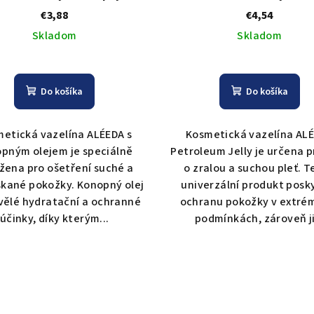
olejem 220ml
€3,88
€4,54
Skladom
Skladom
Do košíka
Do košíka
etická vazelína ALÉEDA s
Kosmetická vazelína AL
pným olejem je speciálně
Petroleum Jelly je určena p
žena pro ošetření suché a
o zralou a suchou pleť. 
kané pokožky. Konopný olej
univerzální produkt posk
vělé hydratační a ochranné
ochranu pokožky v extré
účinky, díky kterým...
podmínkách, zároveň ji.