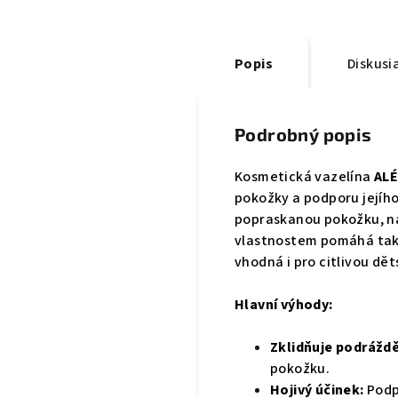
Popis
Diskusi
Podrobný popis
Kosmetická vazelína
AL
pokožky a podporu jejího
popraskanou pokožku, na
vlastnostem pomáhá také 
vhodná i pro citlivou dě
Hlavní výhody:
Zklidňuje podrážd
pokožku.
Hojivý účinek:
Podp