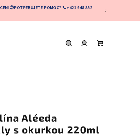
CEN!😍POTREBUJETE POMOC? 📞+421 948 552
Hľadať
Prihlásenie
Nákupný
košík
lína Aléeda
lly s okurkou 220ml