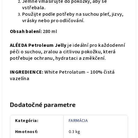
Jemně vmasírujte do pokožky, aby se
vstřebala.
Použijte podle potřeby na suchou pleť, jizvy,
vrásky nebo pro odličování.
Obsah balení:
280 ml
ALÉEDA Petroleum Jelly
je ideální pro každodenní
péči o suchou, zralou a citlivou pokožku, která
potřebuje ochranu, hydrataci a změkčení.
INGREDIENCE:
White Petrolatum – 100% čistá
vazelína
Dodatočné parametre
Kategória
:
FARMÁCIA
Hmotnosť
:
0.3 kg