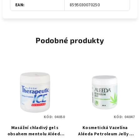
EAN
:
8595030070250
Podobné produkty
KÓD:
04050
KÓD:
04047
Masážní chladivý gel s
Kosmetická Vazelína
obsahem mentolu Aléeda
Aléeda Petroleum Jelly s