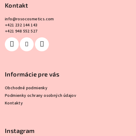
p
Kontakt
ä
info
@
rosocosmetics.com
t
+421 232 144 143
i
+421 948 552 527
e
Informácie pre vás
Obchodné podmienky
Podmienky ochrany osobných údajov
Kontakty
Instagram