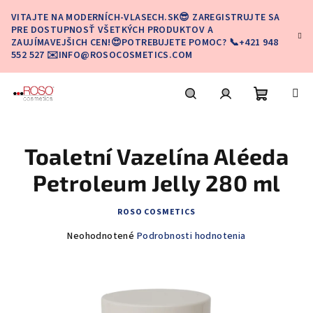
Prejsť
VITAJTE NA MODERNÍCH-VLASECH.SK😎 ZAREGISTRUJTE SA
na
PRE DOSTUPNOSŤ VŠETKÝCH PRODUKTOV A
obsah
ZAUJÍMAVEJŠICH CEN!😍POTREBUJETE POMOC? 📞+421 948
552 527 ✉️INFO@ROSOCOSMETICS.COM
Nákupn
Hľadať
Prihlásenie
Toaletní Vazelína Aléeda
košík
Petroleum Jelly 280 ml
ROSO COSMETICS
Priemerné
Neohodnotené
Podrobnosti hodnotenia
hodnotenie
produktu
je
0,0
z