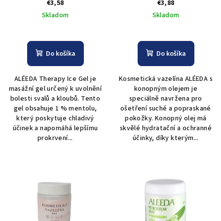
Therapy Ice Gel - 220 ml
konopným olejem 220ml
€3,58
€3,88
Skladom
Skladom
Do košíka
Do košíka
ALÉEDA Therapy Ice Gel je
Kosmetická vazelína ALÉEDA s
masážní gel určený k uvolnění
konopným olejem je
bolesti svalů a kloubů. Tento
speciálně navržena pro
gel obsahuje 1 % mentolu,
ošetření suché a popraskané
který poskytuje chladivý
pokožky. Konopný olej má
účinek a napomáhá lepšímu
skvělé hydratační a ochranné
prokrvení...
účinky, díky kterým...