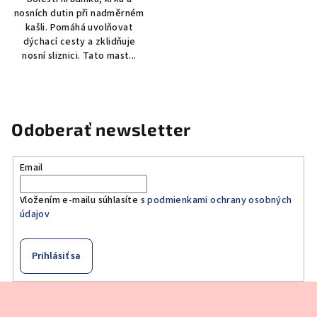
nosních dutin při nadměrném
kašli. Pomáhá uvolňovat
dýchací cesty a zklidňuje
nosní sliznici. Tato mast...
Odoberať newsletter
Email
Vložením e-mailu súhlasíte s
podmienkami ochrany osobných
údajov
Prihlásiť sa
Z
á