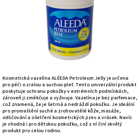
5
hviezdičiek.
Kosmetická vazelína ALÉEDA Petroleum Jelly je určena
pro péči o zralou a suchou pleť. Tento univerzální produkt
poskytuje ochranu pokožky v extrémních podmínkách,
zároveň ji změkčuje a vyživuje. Vazelína je bez parfemace,
což znamená, že je šetrná a nedráždí pokožku. Je ideální
pro promaštění suché a zrohovatělé kůže, masáže,
odličování a ošetření kosmetických jizev a vrásek. Navíc
je vhodná i pro dětskou pokožku, což z ní činí skvělý
produkt pro celou rodinu.