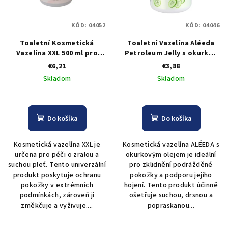
KÓD:
04052
KÓD:
04046
Toaletní Kosmetická
Toaletní Vazelína Aléeda
Vazelína XXL 500 ml pro
Petroleum Jelly s okurkou
suchou pokožku
220ml
€6,21
€3,88
Skladom
Skladom
Do košíka
Do košíka
Kosmetická vazelína XXL je
Kosmetická vazelína ALÉEDA s
určena pro péči o zralou a
okurkovým olejem je ideální
suchou pleť. Tento univerzální
pro zklidnění podrážděné
produkt poskytuje ochranu
pokožky a podporu jejího
pokožky v extrémních
hojení. Tento produkt účinně
podmínkách, zároveň ji
ošetřuje suchou, drsnou a
změkčuje a vyživuje....
popraskanou...