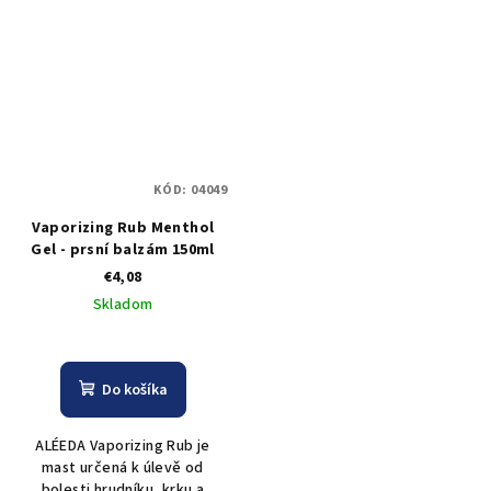
KÓD:
04049
Vaporizing Rub Menthol
Gel - prsní balzám 150ml
€4,08
Skladom
Do košíka
ALÉEDA Vaporizing Rub je
mast určená k úlevě od
bolesti hrudníku, krku a