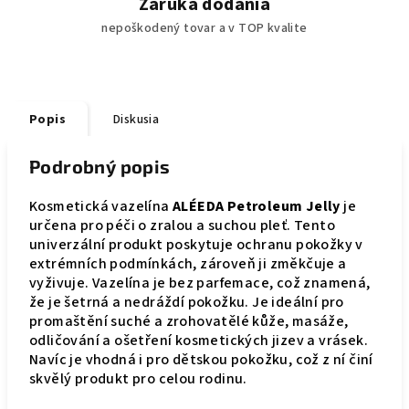
Záruka dodania
nepoškodený tovar a v TOP kvalite
Popis
Diskusia
Podrobný popis
Kosmetická vazelína
ALÉEDA Petroleum Jelly
je
určena pro péči o zralou a suchou pleť. Tento
univerzální produkt poskytuje ochranu pokožky v
extrémních podmínkách, zároveň ji změkčuje a
vyživuje. Vazelína je bez parfemace, což znamená,
že je šetrná a nedráždí pokožku. Je ideální pro
promaštění suché a zrohovatělé kůže, masáže,
odličování a ošetření kosmetických jizev a vrásek.
Navíc je vhodná i pro dětskou pokožku, což z ní činí
skvělý produkt pro celou rodinu.