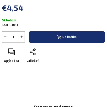
€4,54
Jednotková
Skladom
cena:
Kód:
04051
−
+
Do košíka
Opýtať sa
Zdieľať