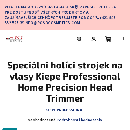
Prejsť
VITAJTE NA MODERNÍCH-VLASECH.SK😎 ZAREGISTRUJTE SA
na
PRE DOSTUPNOSŤ VŠETKÝCH PRODUKTOV A
obsah
ZAUJÍMAVEJŠICH CEN!😍POTREBUJETE POMOC? 📞+421 948
552 527 ✉️INFO@ROSOCOSMETICS.COM
Nákupn
Hľadať
Prihlásenie
Speciální holící strojek na
košík
vlasy Kiepe Professional
Home Precision Head
Trimmer
KIEPE PROFESSIONAL
Priemerné
Neohodnotené
Podrobnosti hodnotenia
hodnotenie