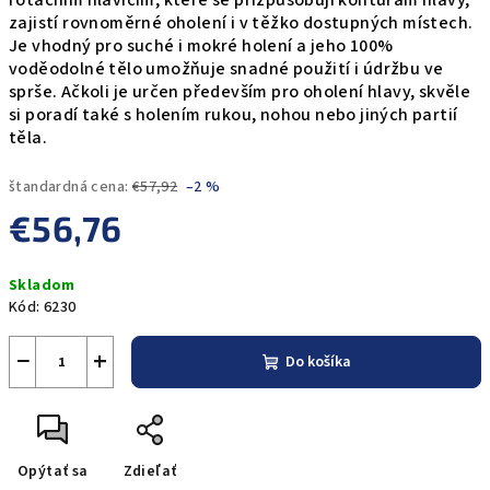
rotačním hlavicím, které se přizpůsobují konturám hlavy,
zajistí rovnoměrné oholení i v těžko dostupných místech.
Je vhodný pro suché i mokré holení a jeho 100%
voděodolné tělo umožňuje snadné použití i údržbu ve
sprše. Ačkoli je určen především pro oholení hlavy, skvěle
si poradí také s holením rukou, nohou nebo jiných partií
těla.
štandardná cena:
€57,92
–2 %
€56,76
Jednotková
Skladom
cena:
Kód:
6230
−
+
Do košíka
Opýtať sa
Zdieľať