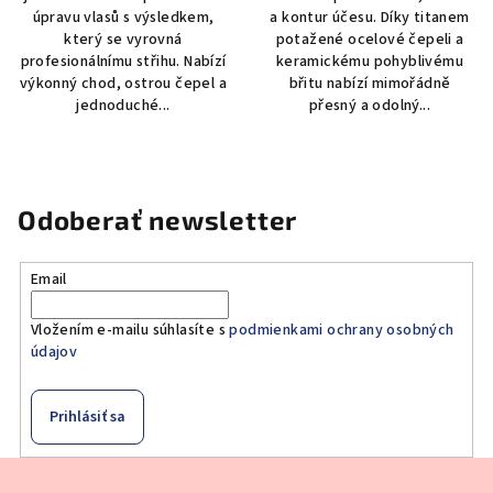
úpravu vlasů s výsledkem,
a kontur účesu. Díky titanem
který se vyrovná
potažené ocelové čepeli a
profesionálnímu střihu. Nabízí
keramickému pohyblivému
výkonný chod, ostrou čepel a
břitu nabízí mimořádně
jednoduché...
přesný a odolný...
Odoberať newsletter
Email
Vložením e-mailu súhlasíte s
podmienkami ochrany osobných
údajov
Prihlásiť sa
Z