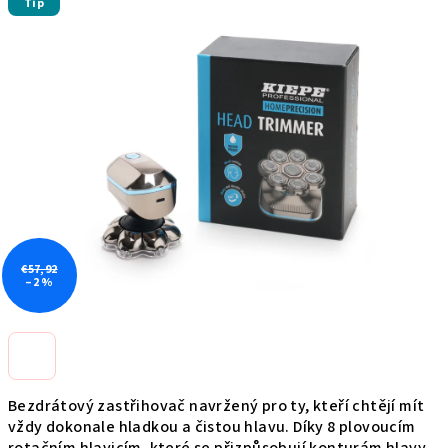
Tip
produktu
je
0,0
z
5
hviezdičiek.
€57,92
–2 %
Bezdrátový zastřihovač navržený pro ty, kteří chtějí mít
vždy dokonale hladkou a čistou hlavu. Díky 8 plovoucím