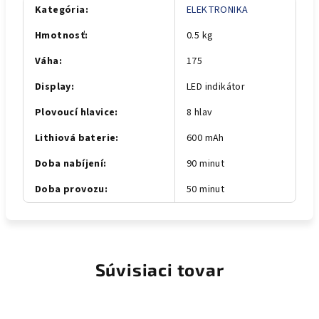
Kategória
:
ELEKTRONIKA
Hmotnosť
:
0.5 kg
Váha
:
175
Display
:
LED indikátor
Plovoucí hlavice
:
8 hlav
Lithiová baterie
:
600 mAh
Doba nabíjení
:
90 minut
Doba provozu
:
50 minut
Súvisiaci tovar