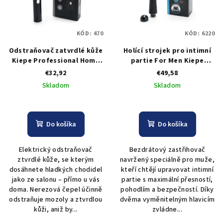
KÓD:
470
KÓD:
6220
Odstraňovač zatvrdlé kůže
Holící strojek pro intimní
Kiepe Professional Home
partie For Men Kiepe
Precision Callus Remover
Professional Home
€32,92
€49,58
Precision Trimmer For
Skladom
Skladom
Body Intimate
Do košíka
Do košíka
Elektrický odstraňovač
Bezdrátový zastřihovač
ztvrdlé kůže, se kterým
navržený speciálně pro muže,
dosáhnete hladkých chodidel
kteří chtějí upravovat intimní
jako ze salonu – přímo u vás
partie s maximální přesností,
doma. Nerezová čepel účinně
pohodlím a bezpečností. Díky
odstraňuje mozoly a ztvrdlou
dvěma vyměnitelným hlavicím
kůži, aniž by...
zvládne...