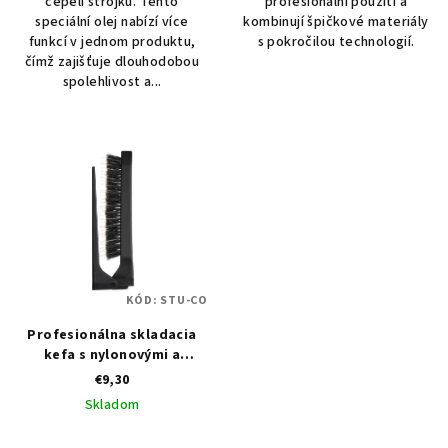
čepelí strojků. Tento
profesionální použití a
speciální olej nabízí více
kombinují špičkové materiály
funkcí v jednom produktu,
s pokročilou technologií.
čímž zajišťuje dlouhodobou
spolehlivost a...
KÓD:
STU-CO
Profesionálna skladacia
kefa s nylonovými a
kančími štetinami Olivia
€9,30
Garden Style-Up Mixed
Skladom
Boar & Nylon čierna