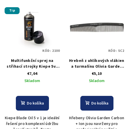
Tip
KÓD:
2100
KÓD:
SC2
Multifunkční sprej na
Hrebeň z uhlíkových vlákien
střihací strojky Kiepe 5v1
a turmalínu Olivia Garden
Blade oil, 400 ml
Carbon Comb SC2
€7,04
€5,10
Skladom
Skladom
Do košíka
Do košíka
Kiepe Blade Oil 5 v 1 je ideální
Hřebeny Olivia Garden Carbon
řešení pro komplexní údržbu
+ Ion jsou navrženy pro