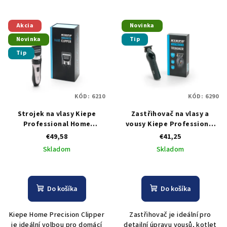
Akcia
Novinka
Novinka
Tip
Tip
KÓD:
6210
KÓD:
6290
Strojek na vlasy Kiepe
Zastřihovač na vlasy a
Professional Home
vousy Kiepe Professional
Precision Clipper
Home Precision Hair
€49,58
€41,25
Trimmer
Skladom
Skladom
Do košíka
Do košíka
Kiepe Home Precision Clipper
Zastřihovač je ideální pro
je ideální volbou pro domácí
detailní úpravu vousů, kotlet