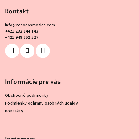
á
p
Kontakt
ä
info
@
rosocosmetics.com
t
+421 232 144 143
i
+421 948 552 527
e
Informácie pre vás
Obchodné podmienky
Podmienky ochrany osobných údajov
Kontakty
Instagram