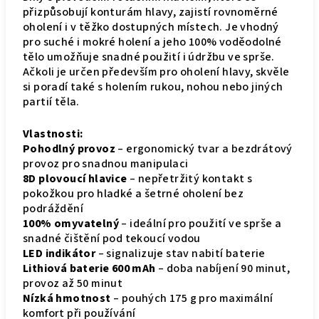
přizpůsobují konturám hlavy, zajistí rovnoměrné
oholení i v těžko dostupných místech. Je vhodný
pro suché i mokré holení a jeho 100% voděodolné
tělo umožňuje snadné použití i údržbu ve sprše.
Ačkoli je určen především pro oholení hlavy, skvěle
si poradí také s holením rukou, nohou nebo jiných
partií těla.
Vlastnosti:
Pohodlný provoz
– ergonomický tvar a bezdrátový
provoz pro snadnou manipulaci
8D plovoucí hlavice
– nepřetržitý kontakt s
pokožkou pro hladké a šetrné oholení bez
podráždění
100% omyvatelný
– ideální pro použití ve sprše a
snadné čištění pod tekoucí vodou
LED indikátor
– signalizuje stav nabití baterie
Lithiová baterie 600 mAh
– doba nabíjení 90 minut,
provoz až 50 minut
Nízká hmotnost
– pouhých 175 g pro maximální
komfort při používání