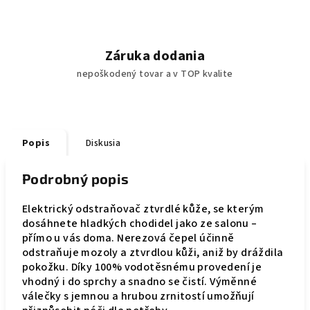
Záruka dodania
nepoškodený tovar a v TOP kvalite
Popis
Diskusia
Podrobný popis
Elektrický odstraňovač ztvrdlé kůže, se kterým
dosáhnete hladkých chodidel jako ze salonu –
přímo u vás doma. Nerezová čepel účinně
odstraňuje mozoly a ztvrdlou kůži, aniž by dráždila
pokožku. Díky 100% vodotěsnému provedení je
vhodný i do sprchy a snadno se čistí. Výměnné
válečky s jemnou a hrubou zrnitostí umožňují