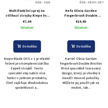
KÓD:
2100
KÓD:
FB1PC-DET
Multifunkční sprej na
Kefa Olivia Garden
střihací strojky Kiepe 5v1
Fingerbrush Double
Blade oil, 400 ml
Bristles M čierna
€7,04
€19,45
Skladom
Skladom
Do košíka
Do košíka
Kiepe Blade Oil 5 v 1 je ideální
Kartáč Olivia Garden
řešení pro komplexní údržbu
Fingerbrush Double Bristles
čepelí strojků. Tento
M má speciálně tvarovaný
speciální olej nabízí více
design, který je vhodný k
funkcí v jednom produktu,
masáži vlasové pokožky.
čímž zajišťuje dlouhodobou
Můžete jej použít jak na
spolehlivost a...
mokré, tak...