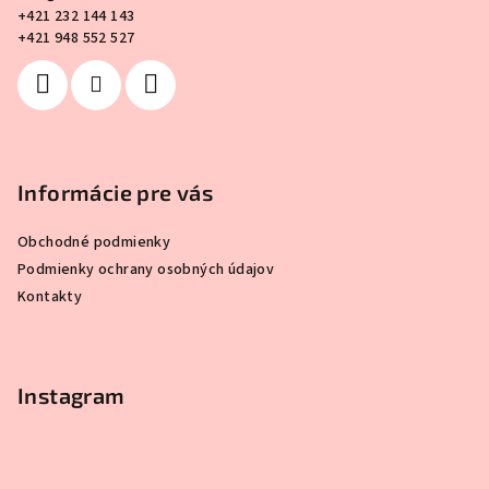
t
+421 232 144 143
i
+421 948 552 527
e
Informácie pre vás
Obchodné podmienky
Podmienky ochrany osobných údajov
Kontakty
Instagram