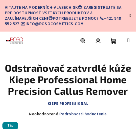
Prejsť
VITAJTE NA MODERNÍCH-VLASECH.SK😎 ZAREGISTRUJTE SA
na
PRE DOSTUPNOSŤ VŠETKÝCH PRODUKTOV A
obsah
ZAUJÍMAVEJŠICH CEN!😍POTREBUJETE POMOC? 📞+421 948
552 527 ✉️INFO@ROSOCOSMETICS.COM
Nákupn
Hľadať
Prihlásenie
Odstraňovač zatvrdlé kůže
košík
Kiepe Professional Home
Precision Callus Remover
KIEPE PROFESSIONAL
Priemerné
Neohodnotené
Podrobnosti hodnotenia
hodnotenie
Tip
produktu
je