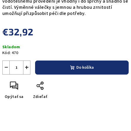
vodotěsnému provedení je vhodný i do sprchy a snadno se
čistí. Výměnné válečky s jemnou a hrubou zrnitostí
umožňují přizpůsobit péči dle potřeby.
€32,92
Jednotková
Skladom
cena:
Kód:
470
−
+
Do košíka
Opýtať sa
Zdieľať