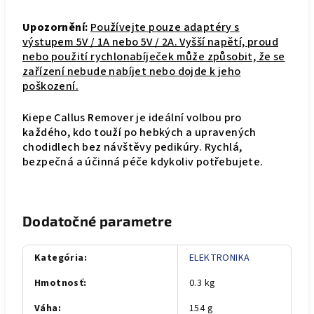
Upozornění:
Používejte pouze adaptéry s
výstupem 5V / 1A nebo 5V / 2A. Vyšší napětí, proud
nebo použití rychlonabíječek může způsobit, že se
zařízení nebude nabíjet nebo dojde k jeho
poškození.
Kiepe Callus Remover je ideální volbou pro
každého, kdo touží po hebkých a upravených
chodidlech bez návštěvy pedikúry. Rychlá,
bezpečná a účinná péče kdykoliv potřebujete.
Dodatočné parametre
Kategória
:
ELEKTRONIKA
Hmotnosť
:
0.3 kg
Váha
:
154 g