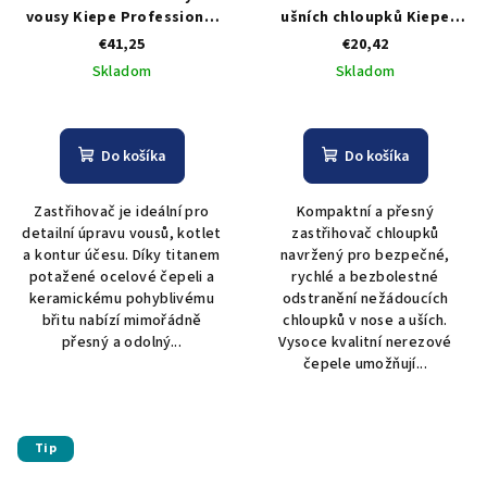
vousy Kiepe Professional
ušních chloupků Kiepe
Home Precision Hair
Professional Home
€41,25
€20,42
Trimmer
Precision Nose-Ear
Skladom
Skladom
Trimmer
Do košíka
Do košíka
Zastřihovač je ideální pro
Kompaktní a přesný
detailní úpravu vousů, kotlet
zastřihovač chloupků
a kontur účesu. Díky titanem
navržený pro bezpečné,
potažené ocelové čepeli a
rychlé a bezbolestné
keramickému pohyblivému
odstranění nežádoucích
břitu nabízí mimořádně
chloupků v nose a uších.
přesný a odolný...
Vysoce kvalitní nerezové
čepele umožňují...
Tip