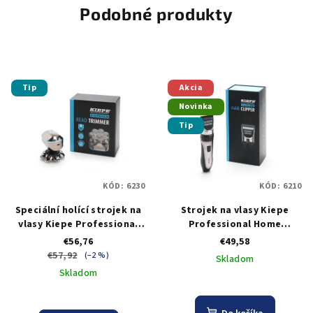
Podobné produkty
Tip
Akcia
Novinka
Tip
KÓD:
6230
KÓD:
6210
Speciální holící strojek na
Strojek na vlasy Kiepe
vlasy Kiepe Professional
Professional Home
Home Precision Head
Precision Clipper
€56,76
€49,58
Trimmer
€57,92
(–2 %)
Skladom
Skladom