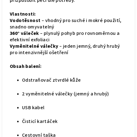
přizpůsobit péči dle potřeby.
Vlastnosti:
Vodotěsnost
– vhodný pro suché i mokré použití,
snadno omyvatelný
360° váleček
– plynulý pohyb pro rovnoměrnou a
efektivní exfoliaci
Vyměnitelné válečky
– jeden jemný, druhý hrubý
pro intenzivnější ošetření
Obsah balení:
Odstraňovač ztvrdlé kůže
2 vyměnitelné válečky (jemný a hrubý)
USB kabel
Čisticí kartáček
Cestovní taška