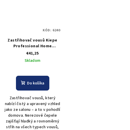
KÓD:
6240
Zastřihovač vousů Kiepe
Professional Home
Precision Beard Trimmer
€41,25
Skladom
Do košíka
Zastřihovač vousů, který
nabízí čistý a upravený vzhled
jako ze salonu – a to v pohodlí
domova. Nerezové čepele
zajišťují hladký a rovnoměrný
střih na všech typech vousů,