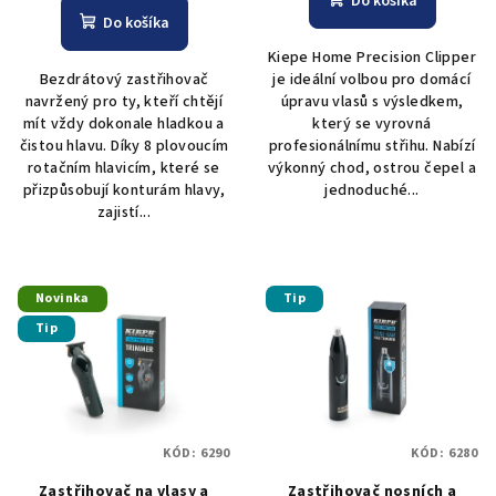
Do košíka
Do košíka
Kiepe Home Precision Clipper
Bezdrátový zastřihovač
je ideální volbou pro domácí
navržený pro ty, kteří chtějí
úpravu vlasů s výsledkem,
mít vždy dokonale hladkou a
který se vyrovná
čistou hlavu. Díky 8 plovoucím
profesionálnímu střihu. Nabízí
rotačním hlavicím, které se
výkonný chod, ostrou čepel a
přizpůsobují konturám hlavy,
jednoduché...
zajistí...
Novinka
Tip
Tip
KÓD:
6290
KÓD:
6280
Zastřihovač na vlasy a
Zastřihovač nosních a