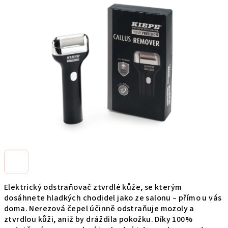
0,0
z
5
hviezdičiek.
Elektrický odstraňovač ztvrdlé kůže, se kterým
dosáhnete hladkých chodidel jako ze salonu – přímo u vás
doma. Nerezová čepel účinně odstraňuje mozoly a
ztvrdlou kůži, aniž by dráždila pokožku. Díky 100%