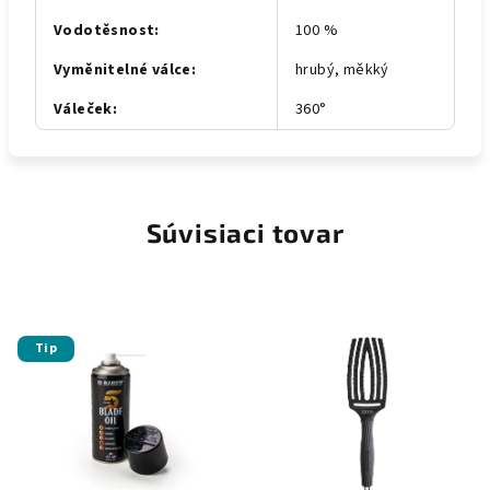
Vodotěsnost
:
100 %
Vyměnitelné válce
:
hrubý, měkký
Váleček
:
360°
Súvisiaci tovar
Tip