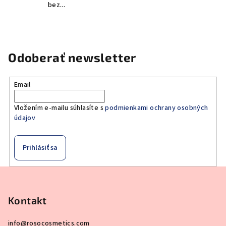
bez...
Odoberať newsletter
Email
Vložením e-mailu súhlasíte s
podmienkami ochrany osobných
údajov
Prihlásiť sa
Z
á
p
Kontakt
ä
info
@
rosocosmetics.com