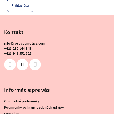
Prihlásiť sa
Z
á
p
Kontakt
ä
info
@
rosocosmetics.com
t
+421 232 144 143
i
+421 948 552 527
e
Informácie pre vás
Obchodné podmienky
Podmienky ochrany osobných údajov