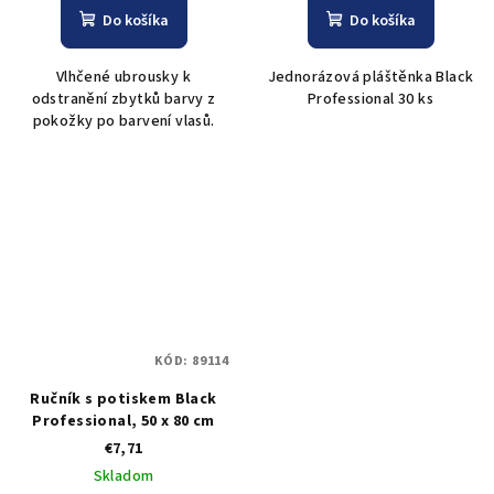
Do košíka
Do košíka
Vlhčené ubrousky k
Jednorázová pláštěnka Black
odstranění zbytků barvy z
Professional 30 ks
pokožky po barvení vlasů.
KÓD:
89114
Ručník s potiskem Black
Professional, 50 x 80 cm
€7,71
Skladom