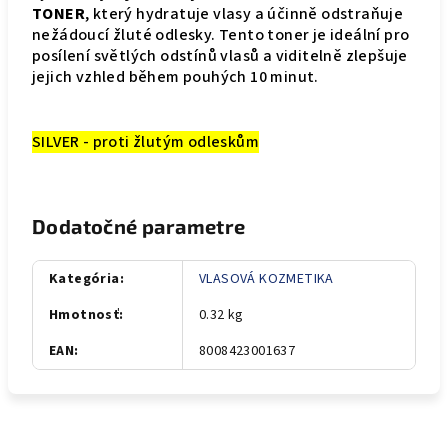
TONER
, který hydratuje vlasy a účinně odstraňuje
nežádoucí žluté odlesky. Tento toner je ideální pro
posílení světlých odstínů vlasů a viditelně zlepšuje
jejich vzhled během pouhých 10 minut.
SILVER - proti žlutým odleskům
Dodatočné parametre
Kategória
:
VLASOVÁ KOZMETIKA
Hmotnosť
:
0.32 kg
EAN
:
8008423001637