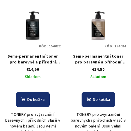
KÓD:
154022
KÓD:
154024
Semi-permanentní toner
Semi-permanentní toner
pro barevné a přírodní
pro barevné a přírodní
vlasy Black Professional -
vlasy Black Professional -
€14,50
€14,50
černý 300 ml
béžový 300 ml
Skladom
Skladom
Do košíka
Do košíka
TONERY pro zvýraznění
TONERY pro zvýraznění
barevných i přírodních vlasů v
barevných i přírodních vlasů v
novém balení. Jsou velmi
novém balení. Jsou velmi