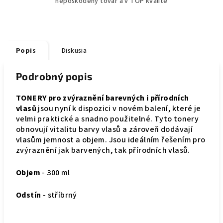
nepoškodený tovar a v TOP kvalite
Popis
Diskusia
Podrobný popis
TONERY pro zvýraznění barevných i přírodních
vlasů
jsou nyní k dispozici v novém balení, které je
velmi praktické a snadno použitelné. Tyto tonery
obnovují vitalitu barvy vlasů a zároveň dodávají
vlasům jemnost a objem. Jsou ideálním řešením pro
zvýraznění jak barvených, tak přírodních vlasů.
Objem
- 300 ml
Odstín
- stříbrný