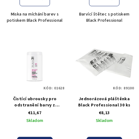
Miska na míchání barev s
Barvící štětec s potiskem
potiskem Black Professional
Black Professional
KÓD:
01628
KÓD:
89100
Čistící ubrousky pro
Jednorázová pláštěnka
odstranění barvy z
Black Professional 30 ks
pokožky Black Hair Color
€11,67
€8,13
Remover - 100 ks
Skladom
Skladom