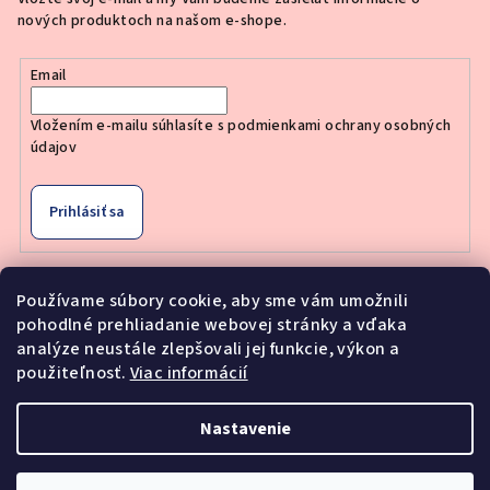
nových produktoch na našom e-shope.
Email
Vložením e-mailu súhlasíte s
podmienkami ochrany osobných
údajov
Prihlásiť sa
Používame súbory cookie, aby sme vám umožnili
Nákupný košík
pohodlné prehliadanie webovej stránky a vďaka
analýze neustále zlepšovali jej funkcie, výkon a
použiteľnosť.
Viac informácií
0
ks /
€0
Nastavenie
Copyright 2026
Moderne Vlasy
. Všetky práva vyhradené.
Upraviť nastavenie cookies