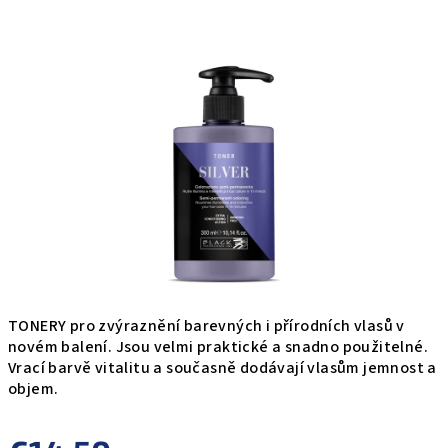
produktu
je
0,0
z
5
hviezdičiek.
TONERY pro zvýraznění barevných i přírodních vlasů v
novém balení. Jsou velmi praktické a snadno použitelné.
Vrací barvě vitalitu a současně dodávají vlasům jemnost a
objem.