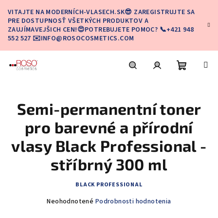
Prejsť
VITAJTE NA MODERNÍCH-VLASECH.SK😎 ZAREGISTRUJTE SA
na
PRE DOSTUPNOSŤ VŠETKÝCH PRODUKTOV A
obsah
ZAUJÍMAVEJŠICH CEN!😍POTREBUJETE POMOC? 📞+421 948
552 527 ✉️INFO@ROSOCOSMETICS.COM
Nákupn
Hľadať
Prihlásenie
Semi-permanentní toner
košík
pro barevné a přírodní
vlasy Black Professional -
stříbrný 300 ml
BLACK PROFESSIONAL
Priemerné
Neohodnotené
Podrobnosti hodnotenia
hodnotenie