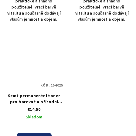
praktické a snadno
praktické a snadno
použitelné. Vrací barvě
použitelné. Vrací barvě
vitalitu a současně dodávají
vitalitu a současně dodávají
vlasům jemnost a objem.
vlasům jemnost a objem.
KÓD:
154025
Semi-permanentní toner
pro barevné a přírodní
vlasy Black Professional -
€14,50
medový 300 ml
Skladom