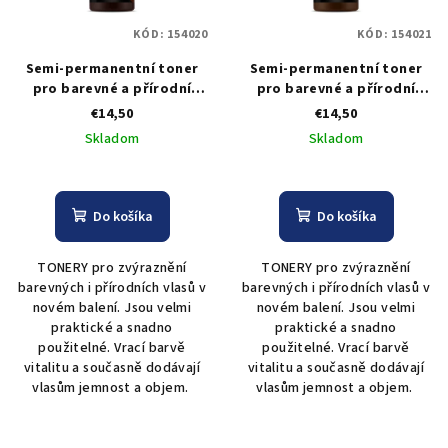
KÓD:
154020
KÓD:
154021
Semi-permanentní toner
Semi-permanentní toner
pro barevné a přírodní
pro barevné a přírodní
vlasy Black Professional -
vlasy Black Professional -
€14,50
€14,50
kaštanový 300 ml
čokoládový 300 ml
Skladom
Skladom
Do košíka
Do košíka
TONERY pro zvýraznění
TONERY pro zvýraznění
barevných i přírodních vlasů v
barevných i přírodních vlasů v
novém balení. Jsou velmi
novém balení. Jsou velmi
praktické a snadno
praktické a snadno
použitelné. Vrací barvě
použitelné. Vrací barvě
vitalitu a současně dodávají
vitalitu a současně dodávají
vlasům jemnost a objem.
vlasům jemnost a objem.