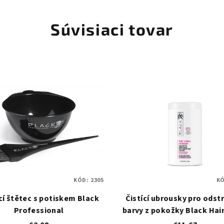
Súvisiaci tovar
KÓD:
2305
K
cí štětec s potiskem Black
Čistící ubrousky pro odst
Professional
barvy z pokožky Black Hai
Remover - 100 ks