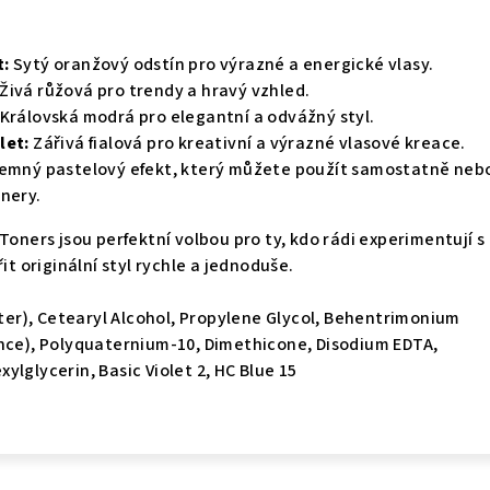
t:
Sytý oranžový odstín pro výrazné a energické vlasy.
Živá růžová pro trendy a hravý vzhled.
Královská modrá pro elegantní a odvážný styl.
let:
Zářivá fialová pro kreativní a výrazné vlasové kreace.
emný pastelový efekt, který můžete použít samostatně nebo
nery.
Toners jsou perfektní volbou pro ty, kdo rádi experimentují s
it originální styl rychle a jednoduše.
er), Cetearyl Alcohol, Propylene Glycol, Behentrimonium
ance), Polyquaternium-10, Dimethicone, Disodium EDTA,
lglycerin, Basic Violet 2, HC Blue 15