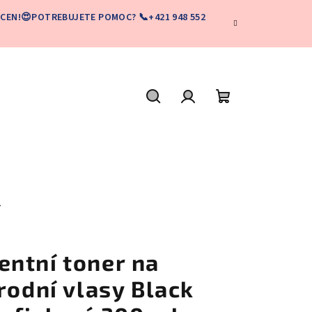
CEN!😍POTREBUJETE POMOC? 📞+421 948 552
Hľadať
Prihlásenie
Nákupný
košík
L
ntní toner na
rodní vlasy Black