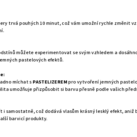
nery trvá pouhých 10 minut, což vám umožní rychle změnit v
í.
 odstínů můžete experimentovat se svým vzhledem a dosáhn
 jemných pastelových efektů.
e:
nadno míchat s
PASTELIZEREM
pro vytvoření jemných pastel
bilita umožňuje přizpůsobit si barvu přesně podle vašich před
ít i samostatně, což dodává vlasům krásný lesklý efekt, aniž 
alší barvicí produkty.