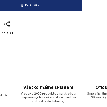
Do košíka
Zdieľať
Všetko máme skladem
Ofici
o
Viac ako 2000 produktov na sklade a
Sme oficiáln
d nás
pripravených na okamžitú expedíciu
SK všetkýc
(oficiálna distribúcia)