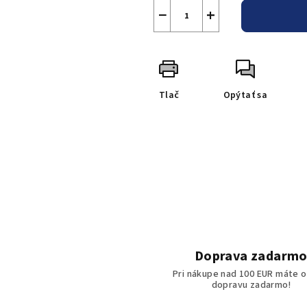
−
+
Tlač
Opýtať sa
Doprava zadarm
Pri nákupe nad 100 EUR máte o
dopravu zadarmo!