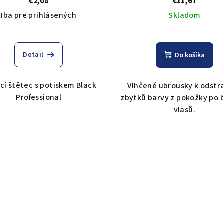
€2,08
€11,67
Iba pre prihlásených
Skladom
Detail
Do košíka
cí štětec s potiskem Black
Vlhčené ubrousky k odstr
Professional
zbytků barvy z pokožky po 
vlasů.