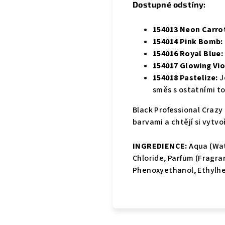
Dostupné odstíny:
154013 Neon Carro
154014 Pink Bomb:
154016 Royal Blue:
154017 Glowing Vio
154018 Pastelize:
J
směs s ostatními to
Black Professional Crazy 
barvami a chtějí si vytvoř
INGREDIENCE:
Aqua (Wat
Chloride, Parfum (Fragr
Phenoxyethanol, Ethylhexy