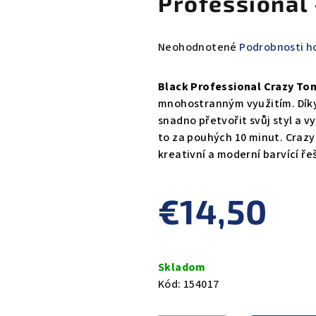
Professional 
Priemerné
Neohodnotené
Podrobnosti h
hodnotenie
produktu
Black Professional Crazy To
je
mnohostranným využitím. Díky
0,0
snadno přetvořit svůj styl a 
z
to za pouhých 10 minut. Crazy 
5
kreativní a moderní barvící ře
hviezdičiek.
€14,50
Jednotková
cena:
Skladom
Kód:
154017