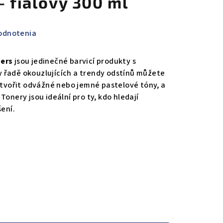
- fialový 300 ml
odnotenia
ners
jsou jedinečné barvicí produkty s
 řadě okouzlujících a trendy odstínů můžete
vytvořit odvážné nebo jemné pastelové tóny, a
Tonery jsou ideální pro ty, kdo hledají
šení.