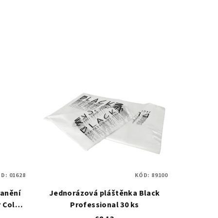
ÓD:
01628
KÓD:
89100
ranění
Jednorázová pláštěnka Black
r Color
Professional 30 ks