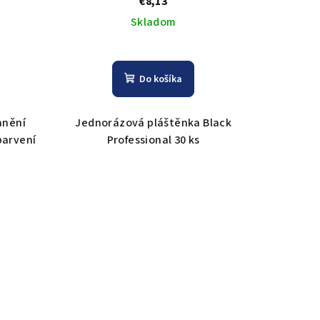
€8,13
Skladom
Do košíka
anění
Jednorázová pláštěnka Black
barvení
Professional 30 ks