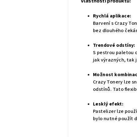
Vlastnosti produktu:
Rychlá aplikace:
Barvení s Crazy To
bez dlouhého čekán
Trendové odstíny:
S pestrou paletou
jak výrazných, tak
Možnost kombinac
Crazy Tonery lze s
odstínů. Tato flexi
Lesklý efekt:
Pastelizer lze použ
bylo nutné použít d