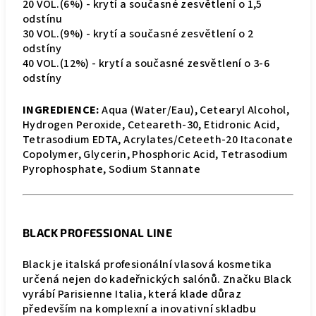
20 VOL.(6%) - krytí a současné zesvětlení o 1,5
odstínu
30 VOL.(9%) - krytí a současné zesvětlení o 2
odstíny
40 VOL.(12%) - krytí a současné zesvětlení o 3-6
odstíny
INGREDIENCE:
Aqua (Water/Eau), Cetearyl Alcohol,
Hydrogen Peroxide, Ceteareth-30, Etidronic Acid,
Tetrasodium EDTA, Acrylates/Ceteeth-20 Itaconate
Copolymer, Glycerin, Phosphoric Acid, Tetrasodium
Pyrophosphate, Sodium Stannate
BLACK PROFESSIONAL LINE
Black je italská profesionální vlasová kosmetika
určená nejen do kadeřnických salónů. Značku Black
vyrábí Parisienne Italia, která klade důraz
především na komplexní a inovativní skladbu