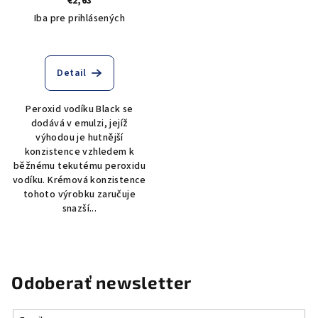
€2,63
Iba pre prihlásených
Detail
Peroxid vodíku Black se
dodává v emulzi, jejíž
výhodou je hutnější
konzistence vzhledem k
běžnému tekutému peroxidu
vodíku. Krémová konzistence
tohoto výrobku zaručuje
snazší...
Odoberať newsletter