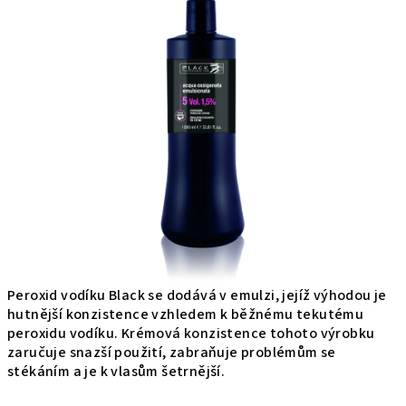
produktu
je
0,0
z
5
hviezdičiek.
Peroxid vodíku Black se dodává v emulzi, jejíž výhodou je
hutnější konzistence vzhledem k běžnému tekutému
peroxidu vodíku. Krémová konzistence tohoto výrobku
zaručuje snazší použití, zabraňuje problémům se
stékáním a je k vlasům šetrnější.