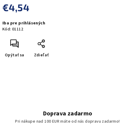
€4,54
Jednotková
Iba pre prihlásených
cena:
Kód:
01112
Opýtať sa
Zdieľať
Doprava zadarmo
Pri nákupe nad 100 EUR máte od nás dopravu zadarmo!