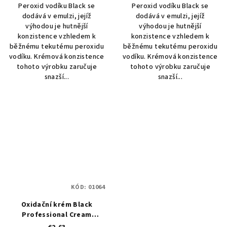
Peroxid vodíku Black se
Peroxid vodíku Black se
dodává v emulzi, jejíž
dodává v emulzi, jejíž
výhodou je hutnější
výhodou je hutnější
konzistence vzhledem k
konzistence vzhledem k
běžnému tekutému peroxidu
běžnému tekutému peroxidu
vodíku. Krémová konzistence
vodíku. Krémová konzistence
tohoto výrobku zaručuje
tohoto výrobku zaručuje
snazší...
snazší...
KÓD:
01064
Oxidační krém Black
Professional Cream
Peroxide 30 VOL 9% - 250 ml