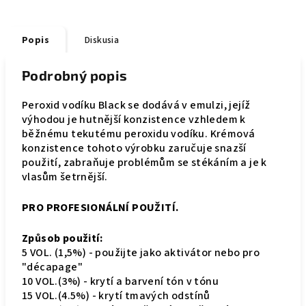
Popis
Diskusia
Podrobný popis
Peroxid vodíku Black se dodává v emulzi, jejíž
výhodou je hutnější konzistence vzhledem k
běžnému tekutému peroxidu vodíku. Krémová
konzistence tohoto výrobku zaručuje snazší
použití, zabraňuje problémům se stékáním a je k
vlasům šetrnější.
PRO PROFESIONÁLNÍ POUŽITÍ.
Způsob použití:
5 VOL. (1,5%) - použijte jako aktivátor nebo pro
"décapage"
10 VOL.(3%) - krytí a barvení tón v tónu
15 VOL.(4.5%) - krytí tmavých odstínů