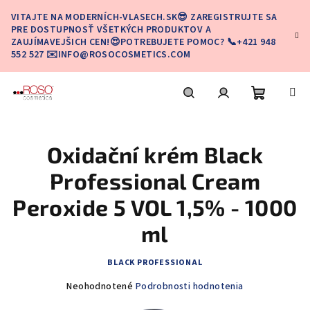
Prejsť
VITAJTE NA MODERNÍCH-VLASECH.SK😎 ZAREGISTRUJTE SA
na
PRE DOSTUPNOSŤ VŠETKÝCH PRODUKTOV A
obsah
ZAUJÍMAVEJŠICH CEN!😍POTREBUJETE POMOC? 📞+421 948
552 527 ✉️INFO@ROSOCOSMETICS.COM
Nákupn
Hľadať
Prihlásenie
Oxidační krém Black
košík
Professional Cream
Peroxide 5 VOL 1,5% - 1000
ml
BLACK PROFESSIONAL
Priemerné
Neohodnotené
Podrobnosti hodnotenia
hodnotenie