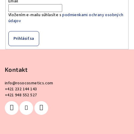
Email
Vložením e-mailu súhlasíte s
podmienkami ochrany osobných
údajov
Prihlásiť sa
Z
á
p
Kontakt
ä
info
@
rosocosmetics.com
t
+421 232 144 143
i
+421 948 552 527
e