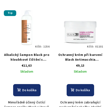
Tip
KÓD:
1256
KÓD:
01101
Alkalický šampon Black pro
Ochranný krém při barvení
hloubkové čištění s
Black Antimacchia
keratinem pH 8-9
Protective Cream 500 ml
€11,63
€9,13
Skladom
Skladom
Do košíka
Do košíka
Mimořádně účinný čistící
Ochranný krém zabraňující