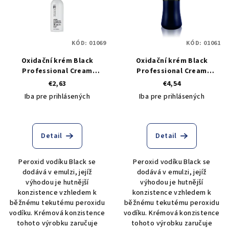
KÓD:
01069
KÓD:
01061
Oxidační krém Black
Oxidační krém Black
Professional Cream
Professional Cream
Peroxide 10 VOL 3% - 250 ml
Peroxide 10 VOL 3% - 1000
€2,63
€4,54
ml
Iba pre prihlásených
Iba pre prihlásených
Detail
Detail
Peroxid vodíku Black se
Peroxid vodíku Black se
dodává v emulzi, jejíž
dodává v emulzi, jejíž
výhodou je hutnější
výhodou je hutnější
konzistence vzhledem k
konzistence vzhledem k
běžnému tekutému peroxidu
běžnému tekutému peroxidu
vodíku. Krémová konzistence
vodíku. Krémová konzistence
tohoto výrobku zaručuje
tohoto výrobku zaručuje