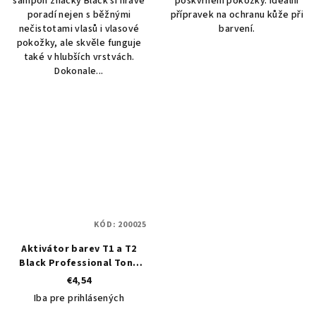
šampon značky Black si hravě
poskvrnění pokožky. Ideální
poradí nejen s běžnými
přípravek na ochranu kůže při
nečistotami vlasů i vlasové
barvení.
pokožky, ale skvěle funguje
také v hlubších vrstvách.
Dokonale...
KÓD:
200025
Aktivátor barev T1 a T2
Black Professional Tone
Activator 1000 ml
€4,54
Iba pre prihlásených