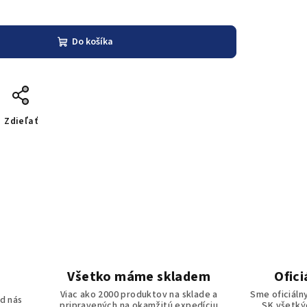
Do košíka
Zdieľať
Všetko máme skladem
Ofici
o
Viac ako 2000 produktov na sklade a
Sme oficiáln
d nás
pripravených na okamžitú expedíciu
SK všetkýc