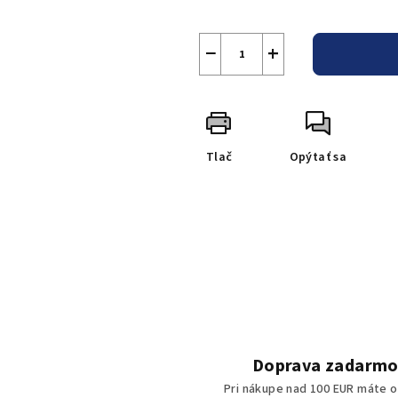
−
+
Tlač
Opýtať sa
Doprava zadarm
Pri nákupe nad 100 EUR máte o