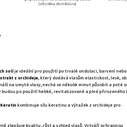
(oficiálna distribúcia)
a
ch solí
je ideální pro použití po trvalé ondulaci, barvení nebo
xtrakt z orchideje
, který dodává vlasům elastickost, lesk, o
anáší na umyté vlasy, nechá se několik minut působit a poté s
 budou po použití hebké, revitalizované a plné přirozeného 
 Keratin
kombinuje sílu keratinu a výtažek z orchideje pro
ně zlepšuje kvalitu, růst a vzhled vlasů. Vytváří ochrannou