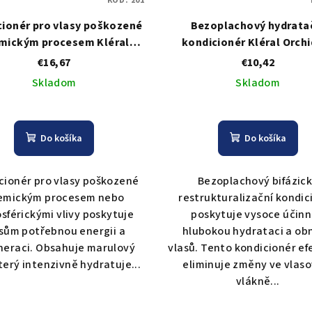
KÓD:
201
cionér pro vlasy poškozené
Bezoplachový hydrata
mickým procesem Kléral
kondicionér Kléral Orchi
id Oil Keratin Conditioner
Keratin Biphase Conditione
€16,67
€10,42
nstant Cream - 1000 ml
ml
Skladom
Skladom
Do košíka
Do košíka
cionér pro vlasy poškozené
Bezoplachový bifázic
emickým procesem nebo
restrukturalizační kondic
sférickými vlivy poskytuje
poskytuje vysoce účin
sům potřebnou energii a
hlubokou hydrataci a ob
neraci. Obsahuje marulový
vlasů. Tento kondicionér ef
který intenzivně hydratuje...
eliminuje změny ve vlas
vlákně...