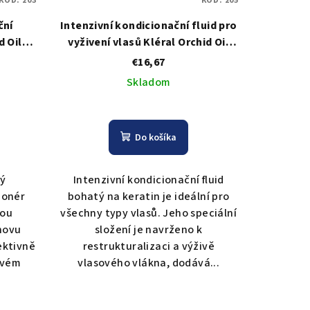
KÓD:
203
KÓD:
205
ční
Intenzivní kondicionační fluid pro
d Oil
vyživení vlasů Kléral Orchid Oil
r - 250
Ampouls - 10 x 10 ml
€16,67
Skladom
Do košíka
ký
Intenzivní kondicionační fluid
ionér
bohatý na keratin je ideální pro
nou
všechny typy vlasů. Jeho speciální
novu
složení je navrženo k
ektivně
restrukturalizaci a výživě
ovém
vlasového vlákna, dodává...