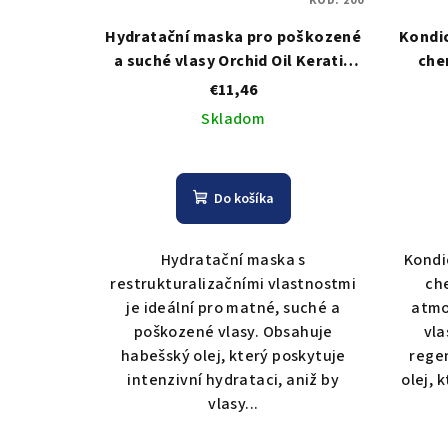
KÓD:
200
Hydratační maska pro poškozené
Kondi
a suché vlasy Orchid Oil Keratin
che
Cream Treatment - 500 ml
Orch
€11,46
I
Skladom
Do košíka
Hydratační maska s
Kondi
restrukturalizačními vlastnostmi
ch
je ideální pro matné, suché a
atmo
poškozené vlasy. Obsahuje
vla
habešský olej, který poskytuje
rege
intenzivní hydrataci, aniž by
olej, 
vlasy...