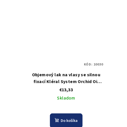
KÓD:
10030
Objemový lak na vlasy se silnou
fixací Kléral System Orchid Oil
Keratin Hair Spray Strong - 750 ml
€13,33
Skladom
Do košíka