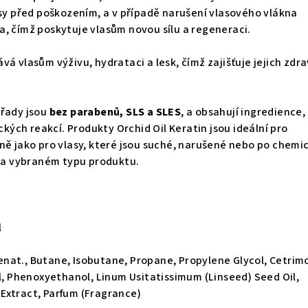
asy před poškozením, a v případě narušení vlasového vlákna
, čímž poskytuje vlasům novou sílu a regeneraci.
vá vlasům výživu, hydrataci a lesk, čímž zajišťuje jejich zdra
 řady jsou
bez parabenů, SLS a SLES
, a obsahují ingredience,
ických reakcí. Produkty Orchid Oil Keratin jsou ideální pro
jně jako pro vlasy, které jsou suché, narušené nebo po chemi
 na vybraném typu produktu.
l
enat., Butane, Isobutane, Propane, Propylene Glycol, Cetri
ol, Phenoxyethanol, Linum Usitatissimum (Linseed) Seed Oil,
Extract, Parfum (Fragrance)