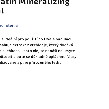
ratin Mineralizing
ml
odnotenia
 je ideální pro použití po trvalé ondulaci,
ahuje extrakt z orchideje, který dodává
m a lehkost. Tento olej se nanáší na umyté
 působit a poté se důkladně opláchne. Vlasy
alizované a plné přirozeného lesku.