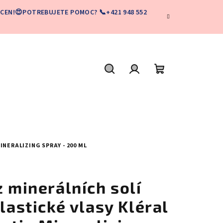
CEN!😍POTREBUJETE POMOC? 📞+421 948 552
Hľadať
Prihlásenie
Nákupný
košík
INERALIZING SPRAY - 200 ML
z minerálních solí
elastické vlasy Kléral