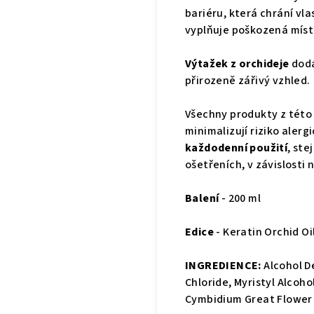
bariéru, která chrání vl
vyplňuje poškozená místa
Výtažek z orchideje
dodá
přirozeně zářivý vzhled.
Všechny produkty z této
minimalizují riziko alerg
každodenní použití
, ste
ošetřeních, v závislosti
Balení
- 200 ml
Edice
- Keratin Orchid Oi
INGREDIENCE:
Alcohol D
Chloride, Myristyl Alcoh
Cymbidium Great Flower 