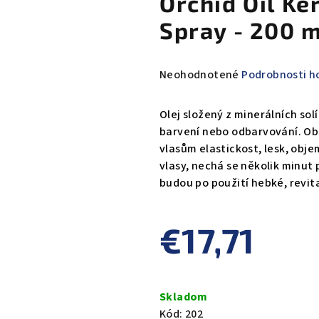
Orchid Oil Ke
Spray - 200 
Priemerné
Neohodnotené
Podrobnosti h
hodnotenie
produktu
Olej složený z minerálních solí
je
barvení nebo odbarvování. Obs
0,0
vlasům elastickost, lesk, obje
z
vlasy, nechá se několik minut
5
budou po použití hebké, revit
hviezdičiek.
€17,71
Jednotková
cena:
Skladom
Kód:
202