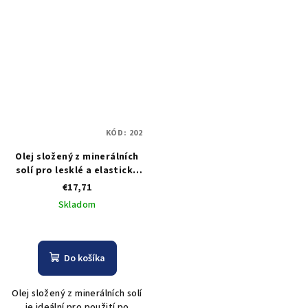
KÓD:
202
Olej složený z minerálních
solí pro lesklé a elastické
vlasy Kléral Orchid Oil
€17,71
Keratin Mineralizing Spray
Skladom
- 200 ml
Do košíka
Olej složený z minerálních solí
je ideální pro použití po