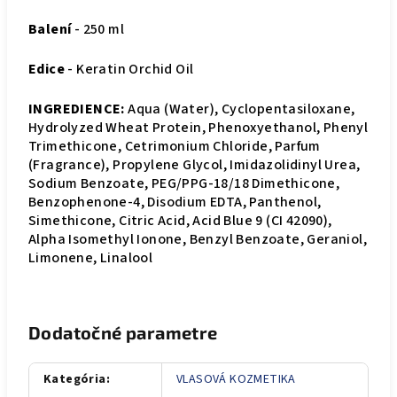
Balení
- 250 ml
Edice
- Keratin Orchid Oil
INGREDIENCE:
Aqua (Water), Cyclopentasiloxane,
Hydrolyzed Wheat Protein, Phenoxyethanol, Phenyl
Trimethicone, Cetrimonium Chloride, Parfum
(Fragrance), Propylene Glycol, Imidazolidinyl Urea,
Sodium Benzoate, PEG/PPG-18/18 Dimethicone,
Benzophenone-4, Disodium EDTA, Panthenol,
Simethicone, Citric Acid, Acid Blue 9 (CI 42090),
Alpha Isomethyl Ionone, Benzyl Benzoate, Geraniol,
Limonene, Linalool
Dodatočné parametre
Kategória
:
VLASOVÁ KOZMETIKA