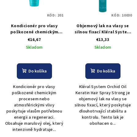
KÓD:
201
KÓD:
10030
Kondicionér pro vlasy
Objemový lak na vlasy se
poškozené chemickým
silnou fixací Kléral System
procesem Kléral Orchid Oil
Orchid Oil Keratin Hair
€16,67
€13,33
Keratin Conditioner
Spray Strong - 750 ml
Skladom
Skladom
Instant Cream - 1000 ml
Do košíka
Do košíka
Kondicionér pro vlasy
Kléral System Orchid Oil
poškozené chemickým
Keratin Hair Spray Strong je
procesem nebo
objemový lak na vlasy se
atmosférickými vlivy
silnou fixací, který poskytuje
poskytuje vlasům potřebnou
dlouhotrvající stabilitu a
energii a regeneraci.
kontrolu. Tento lak je
Obsahuje marulový olej, který
obohacen o...
intenzivně hydratuje...