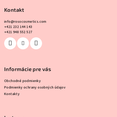
á
p
Kontakt
ä
info
@
rosocosmetics.com
t
+421 232 144 143
i
+421 948 552 527
e
Informácie pre vás
Obchodné podmienky
Podmienky ochrany osobných údajov
Kontakty