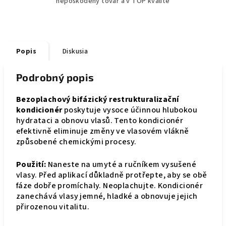
nepoškodený tovar a v TOP kvalite
Popis
Diskusia
Podrobný popis
Bezoplachový bifázický restrukturalizační
kondicionér
poskytuje vysoce účinnou hlubokou
hydrataci a obnovu vlasů. Tento kondicionér
efektivně eliminuje změny ve vlasovém vlákně
způsobené chemickými procesy.
Použití:
Naneste na umyté a ručníkem vysušené
vlasy. Před aplikací důkladně protřepte, aby se obě
fáze dobře promíchaly. Neoplachujte. Kondicionér
zanechává vlasy jemné, hladké a obnovuje jejich
přirozenou vitalitu.