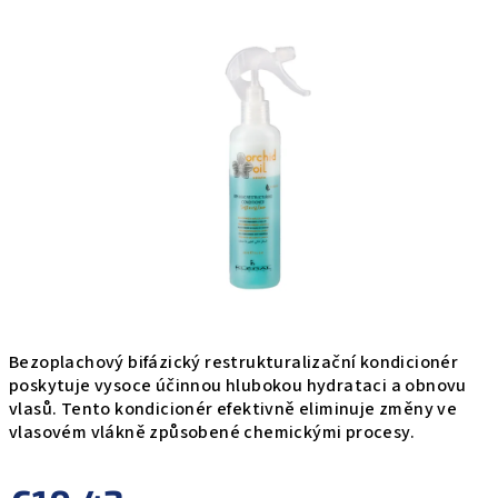
produktu
je
0,0
z
5
hviezdičiek.
Bezoplachový bifázický restrukturalizační kondicionér
poskytuje vysoce účinnou hlubokou hydrataci a obnovu
vlasů. Tento kondicionér efektivně eliminuje změny ve
vlasovém vlákně způsobené chemickými procesy.