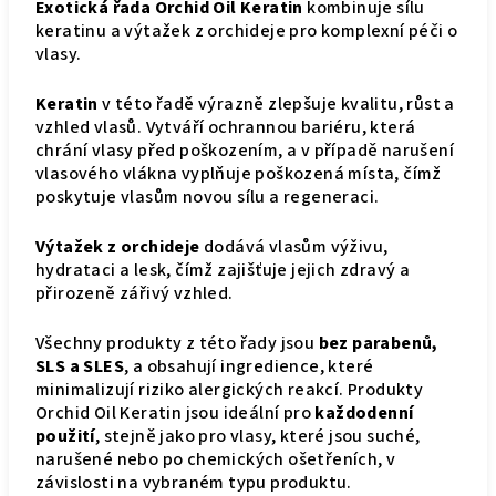
Exotická řada Orchid Oil Keratin
kombinuje sílu
keratinu a výtažek z orchideje pro komplexní péči o
vlasy.
Keratin
v této řadě výrazně zlepšuje kvalitu, růst a
vzhled vlasů. Vytváří ochrannou bariéru, která
chrání vlasy před poškozením, a v případě narušení
vlasového vlákna vyplňuje poškozená místa, čímž
poskytuje vlasům novou sílu a regeneraci.
Výtažek z orchideje
dodává vlasům výživu,
hydrataci a lesk, čímž zajišťuje jejich zdravý a
přirozeně zářivý vzhled.
Všechny produkty z této řady jsou
bez parabenů,
SLS a SLES
, a obsahují ingredience, které
minimalizují riziko alergických reakcí. Produkty
Orchid Oil Keratin jsou ideální pro
každodenní
použití
, stejně jako pro vlasy, které jsou suché,
narušené nebo po chemických ošetřeních, v
závislosti na vybraném typu produktu.