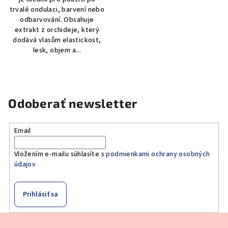
trvalé ondulaci, barvení nebo
odbarvování. Obsahuje
extrakt z orchideje, který
dodává vlasům elastickost,
lesk, objem a...
Odoberať newsletter
Email
Vložením e-mailu súhlasíte s
podmienkami ochrany osobných
údajov
Prihlásiť sa
Z