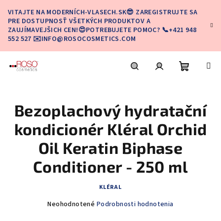
Prejsť
VITAJTE NA MODERNÍCH-VLASECH.SK😎 ZAREGISTRUJTE SA
na
PRE DOSTUPNOSŤ VŠETKÝCH PRODUKTOV A
obsah
ZAUJÍMAVEJŠICH CEN!😍POTREBUJETE POMOC? 📞+421 948
552 527 ✉️INFO@ROSOCOSMETICS.COM
Nákupn
Hľadať
Prihlásenie
Bezoplachový hydratační
košík
kondicionér Kléral Orchid
Oil Keratin Biphase
Conditioner - 250 ml
KLÉRAL
Priemerné
Neohodnotené
Podrobnosti hodnotenia
hodnotenie