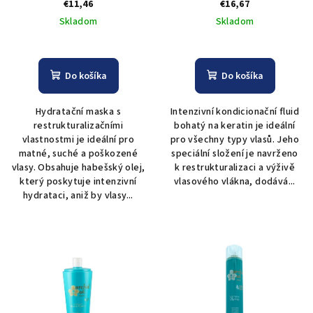
Orchid Oil Keratin Cream
Kléral Orchid Oil Ampouls -
€11,46
€16,67
Treatment - 500 ml
10 x 10 ml
Skladom
Skladom
Do košíka
Do košíka
Hydratační maska s
Intenzivní kondicionační fluid
restrukturalizačními
bohatý na keratin je ideální
vlastnostmi je ideální pro
pro všechny typy vlasů. Jeho
matné, suché a poškozené
speciální složení je navrženo
vlasy. Obsahuje habešský olej,
k restrukturalizaci a výživě
který poskytuje intenzivní
vlasového vlákna, dodává...
hydrataci, aniž by vlasy...