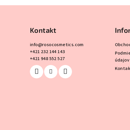
Z
á
Kontakt
Info
p
ä
info
@
rosocosmetics.com
Obcho
+421 232 144 143
t
Podmie
+421 948 552 527
údajov
i
Kontak
e