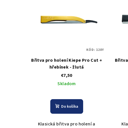
KÓD:
128Y
Břitva pro holení Kiepe Pro Cut +
Břitva
hřebínek - žlutá
€7,50
Skladom
Do košíka
Klasická břitva pro holení a
Kla