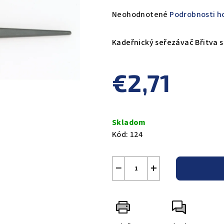
Priemerné
Neohodnotené
Podrobnosti h
hodnotenie
produktu
Kadeřnický seřezávač Břitva s
je
0,0
€2,71
z
5
hviezdičiek.
Jednotková
cena:
Skladom
Kód:
124
−
+