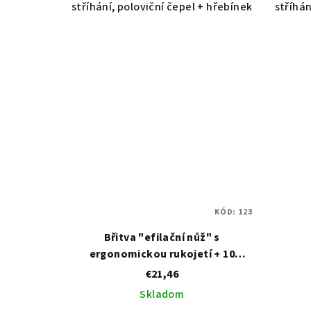
stříhání, poloviční čepel + hřebínek
stříhán
KÓD:
123
Břitva "efilační nůž" s
ergonomickou rukojetí + 10
žiletek Kiepe Ergor Razor Set
€21,46
Skladom