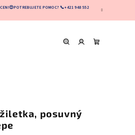
CEN!😍POTREBUJETE POMOC? 📞+421 948 552
Hľadať
Prihlásenie
Nákupný
košík
žiletka, posuvný
epe