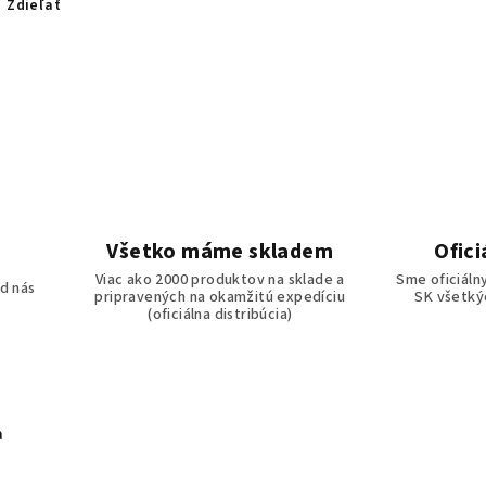
Zdieľať
Všetko máme skladem
Ofici
o
Viac ako 2000 produktov na sklade a
Sme oficiáln
d nás
pripravených na okamžitú expedíciu
SK všetkýc
(oficiálna distribúcia)
a