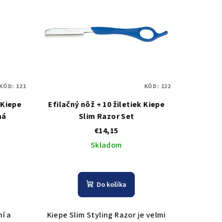
KÓD:
121
KÓD:
122
 Kiepe
Efilačný nôž + 10 žiletiek Kiepe
ná
Slim Razor Set
€14,15
Skladom
Do košíka
ní a
Kiepe Slim Styling Razor je velmi