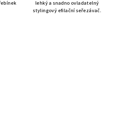
hřebínek
lehký a snadno ovladatelný
stylingový efilační seřezávač.