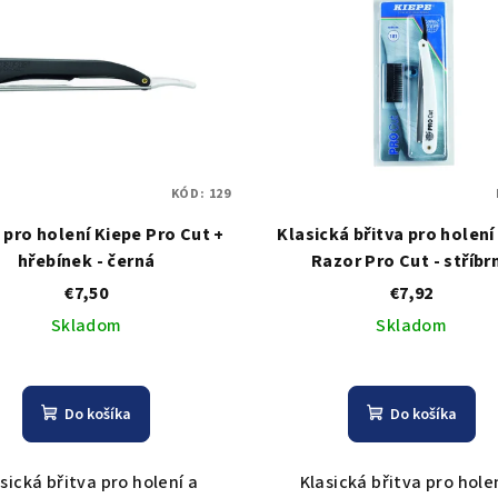
KÓD:
129
 pro holení Kiepe Pro Cut +
Klasická břitva pro holení
hřebínek - černá
Razor Pro Cut - stříbr
€7,50
€7,92
Skladom
Skladom
Do košíka
Do košíka
sická břitva pro holení a
Klasická břitva pro hole