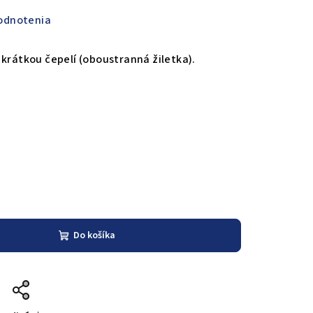
odnotenia
 krátkou čepelí (oboustranná žiletka).
Do košíka