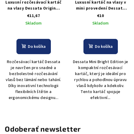
Luxusní rozčesávací kartáč
Luxusní kartáč na vlasy v
na vlasy Dessata Original
mini provedení Dessata
Bright Rose Gold - zlatá
Mini Bright Edition Rose
€11,67
€10
Gold - zlatá
Skladom
Skladom
Do košíka
Do košíka
Rozčesávací kartáč Dessata
Dessata Mini Bright Edition je
je navržen pro snadné a
kompaktní rozčesávací
bezbolestné rozčesávání
kartáč, který je ideální pro
vlasů bez lámání nebo tahání.
rychlou a pohodlnou úpravu
Díky inovativní technologii
vlasů kdykoliv a kdekoliv.
flexibilních štětin a
Tento kartáč spojuje
ergonomickému designu...
efektivní...
Odoberať newsletter