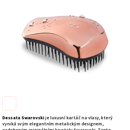
produktu
je
0,0
z
5
hviezdičiek.
Dessata Swarovski
je luxusní kartáč na vlasy, který
vyniká svým elegantním metalickým designem,