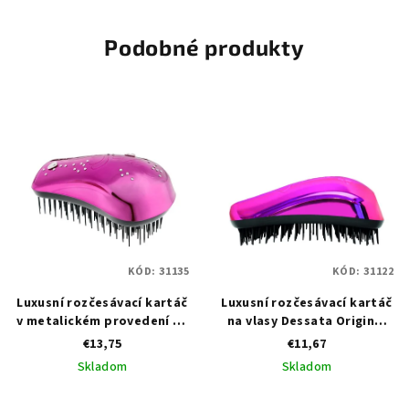
Podobné produkty
KÓD:
31135
KÓD:
31122
Luxusní rozčesávací kartáč
Luxusní rozčesávací kartáč
v metalickém provedení na
na vlasy Dessata Original
vlasy Dessata Swarowski
Bright Fuchsia - fialová
€13,75
€11,67
Fuchsia Heart
Skladom
Skladom