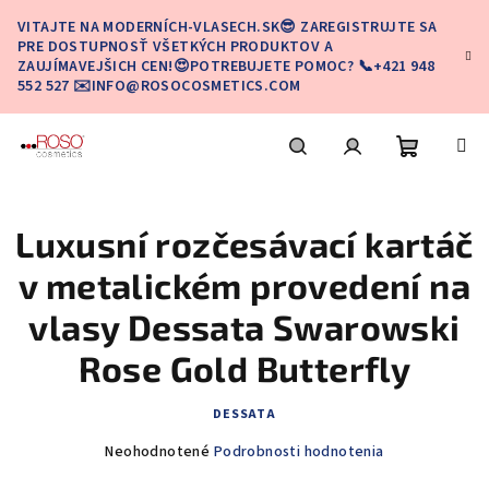
Prejsť
VITAJTE NA MODERNÍCH-VLASECH.SK😎 ZAREGISTRUJTE SA
na
PRE DOSTUPNOSŤ VŠETKÝCH PRODUKTOV A
obsah
ZAUJÍMAVEJŠICH CEN!😍POTREBUJETE POMOC? 📞+421 948
552 527 ✉️INFO@ROSOCOSMETICS.COM
Nákupn
Hľadať
Prihlásenie
Luxusní rozčesávací kartáč
košík
v metalickém provedení na
vlasy Dessata Swarowski
Rose Gold Butterfly
DESSATA
Priemerné
Neohodnotené
Podrobnosti hodnotenia
hodnotenie