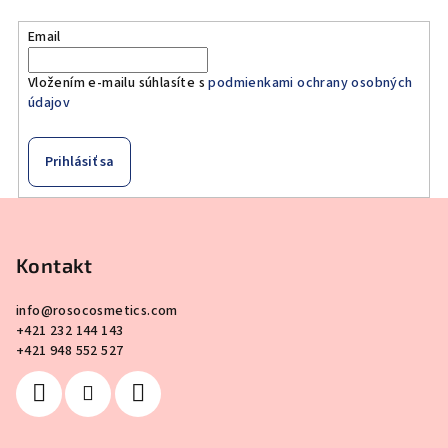
Email
Vložením e-mailu súhlasíte s
podmienkami ochrany osobných
údajov
Prihlásiť sa
Z
á
p
Kontakt
ä
info
@
rosocosmetics.com
t
+421 232 144 143
i
+421 948 552 527
e