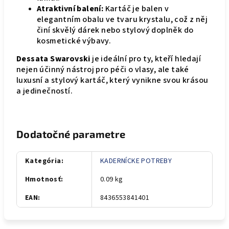
Atraktivní balení:
Kartáč je balen v
elegantním obalu ve tvaru krystalu, což z něj
činí skvělý dárek nebo stylový doplněk do
kosmetické výbavy.
Dessata Swarovski
je ideální pro ty, kteří hledají
nejen účinný nástroj pro péči o vlasy, ale také
luxusní a stylový kartáč, který vynikne svou krásou
a jedinečností.
Dodatočné parametre
Kategória
:
KADERNÍCKE POTREBY
Hmotnosť
:
0.09 kg
EAN
:
8436553841401