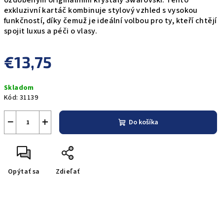
ozdobeným originálními krystaly Swarovski. Tento
exkluzivní kartáč kombinuje stylový vzhled s vysokou
funkčností, díky čemuž je ideální volbou pro ty, kteří chtějí
spojit luxus a péči o vlasy.
€13,75
Jednotková
Skladom
cena:
Kód:
31139
−
+
Do košíka
Opýtať sa
Zdieľať