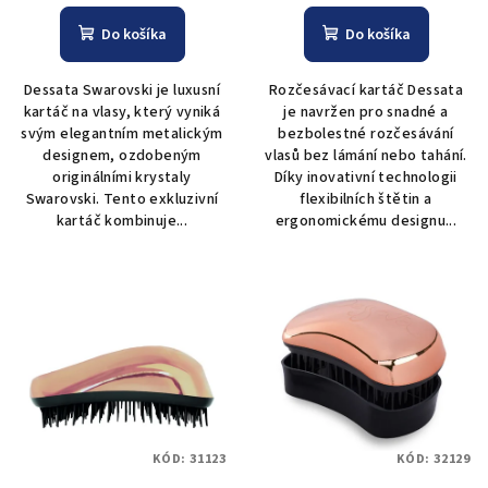
Do košíka
Do košíka
Dessata Swarovski je luxusní
Rozčesávací kartáč Dessata
kartáč na vlasy, který vyniká
je navržen pro snadné a
svým elegantním metalickým
bezbolestné rozčesávání
designem, ozdobeným
vlasů bez lámání nebo tahání.
originálními krystaly
Díky inovativní technologii
Swarovski. Tento exkluzivní
flexibilních štětin a
kartáč kombinuje...
ergonomickému designu...
KÓD:
31123
KÓD:
32129