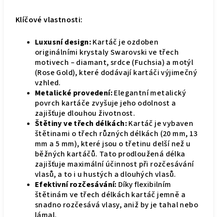
Klíčové vlastnosti:
Luxusní design:
Kartáč je ozdoben
originálními krystaly Swarovski ve třech
motivech – diamant, srdce (Fuchsia) a motýl
(Rose Gold), které dodávají kartáči výjimečný
vzhled.
Metalické provedení:
Elegantní metalický
povrch kartáče zvyšuje jeho odolnost a
zajišťuje dlouhou životnost.
Štětiny ve třech délkách:
Kartáč je vybaven
štětinami o třech různých délkách (20 mm, 13
mm a 5 mm), které jsou o třetinu delší než u
běžných kartáčů. Tato prodloužená délka
zajišťuje maximální účinnost při rozčesávání
vlasů, a to i u hustých a dlouhých vlasů.
Efektivní rozčesávání:
Díky flexibilním
štětinám ve třech délkách kartáč jemně a
snadno rozčesává vlasy, aniž by je tahal nebo
lámal.