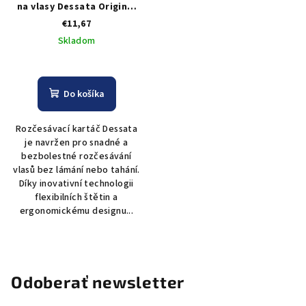
na vlasy Dessata Original
Bright Purple - fialová
€11,67
Skladom
Do košíka
Rozčesávací kartáč Dessata
je navržen pro snadné a
bezbolestné rozčesávání
vlasů bez lámání nebo tahání.
Díky inovativní technologii
flexibilních štětin a
ergonomickému designu...
Odoberať newsletter