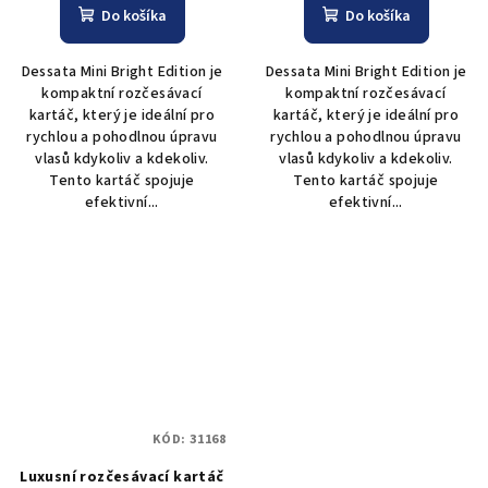
Do košíka
Do košíka
Dessata Mini Bright Edition je
Dessata Mini Bright Edition je
kompaktní rozčesávací
kompaktní rozčesávací
kartáč, který je ideální pro
kartáč, který je ideální pro
rychlou a pohodlnou úpravu
rychlou a pohodlnou úpravu
vlasů kdykoliv a kdekoliv.
vlasů kdykoliv a kdekoliv.
Tento kartáč spojuje
Tento kartáč spojuje
efektivní...
efektivní...
KÓD:
31168
Luxusní rozčesávací kartáč