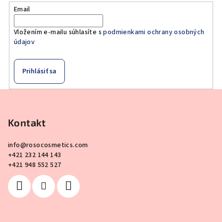
Email
Vložením e-mailu súhlasíte s
podmienkami ochrany osobných
údajov
Prihlásiť sa
Z
á
p
Kontakt
ä
info
@
rosocosmetics.com
t
+421 232 144 143
i
+421 948 552 527
e