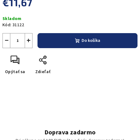
€11,67
Jednotková
Skladom
cena:
Kód:
31122
−
+
Do košíka
Opýtať sa
Zdieľať
Doprava zadarmo