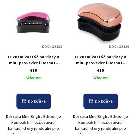
KÓD:
32131
KÓD:
32129
Luxusní kartáč na vlasy v
Luxusní kartáč na vlasy v
mini provedení Dessata
mini provedení Dessata
Mini Bright Edition Fuchsia
Mini Bright Edition Rose
€10
€10
- fialová
Gold - zlatá
Skladom
Skladom
Do košíka
Do košíka
Dessata Mini Bright Edition je
Dessata Mini Bright Edition je
kompaktní rozčesávací
kompaktní rozčesávací
kartáč, který je ideální pro
kartáč, který je ideální pro