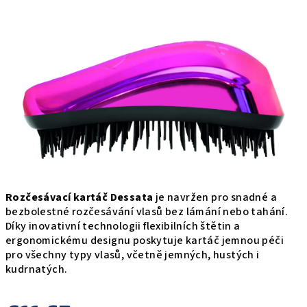
0,0
z
5
hviezdičiek.
Rozčesávací kartáč Dessata
je navržen pro snadné a
bezbolestné rozčesávání vlasů bez lámání nebo tahání.
Díky inovativní technologii flexibilních štětin a
ergonomickému designu poskytuje kartáč jemnou péči
pro všechny typy vlasů, včetně jemných, hustých i
kudrnatých.