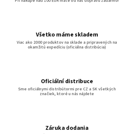
Pri nákupe nad 100 EUR máte od nás dopravu zadarmo!
Všetko máme skladem
Viac ako 2000 produktov na sklade a pripravených na
okamžitú expedíciu (oficiálna distribúcia)
Oficiální distribuce
Sme oficiálnymi distribútormi pre CZ a SK všetkých
značiek, ktoré u nás nájdete
Záruka dodania