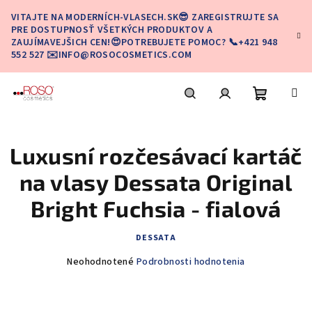
Prejsť
VITAJTE NA MODERNÍCH-VLASECH.SK😎 ZAREGISTRUJTE SA
na
PRE DOSTUPNOSŤ VŠETKÝCH PRODUKTOV A
obsah
ZAUJÍMAVEJŠICH CEN!😍POTREBUJETE POMOC? 📞+421 948
552 527 ✉️INFO@ROSOCOSMETICS.COM
Nákupn
Hľadať
Prihlásenie
Luxusní rozčesávací kartáč
košík
na vlasy Dessata Original
Bright Fuchsia - fialová
DESSATA
Priemerné
Neohodnotené
Podrobnosti hodnotenia
hodnotenie
produktu
je