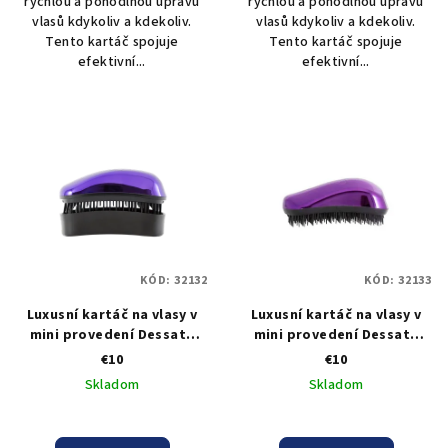
rychlou a pohodlnou úpravu
rychlou a pohodlnou úpravu
vlasů kdykoliv a kdekoliv.
vlasů kdykoliv a kdekoliv.
Tento kartáč spojuje
Tento kartáč spojuje
efektivní...
efektivní...
KÓD:
32132
KÓD:
32133
Luxusní kartáč na vlasy v
Luxusní kartáč na vlasy v
mini provedení Dessata
mini provedení Dessata
Mini Bright Edition
Mini Bright Edition Purple -
€10
€10
Turquoise - tyrkysová
fialová
Skladom
Skladom