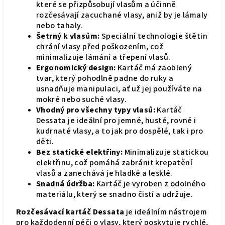
které se přizpůsobují vlasům a účinně
rozčesávají zacuchané vlasy, aniž by je lámaly
nebo tahaly.
Šetrný k vlasům:
Speciální technologie štětin
chrání vlasy před poškozením, což
minimalizuje lámání a třepení vlasů.
Ergonomický design:
Kartáč má zaoblený
tvar, který pohodlně padne do ruky a
usnadňuje manipulaci, ať už jej používáte na
mokré nebo suché vlasy.
Vhodný pro všechny typy vlasů:
Kartáč
Dessata je ideální pro jemné, husté, rovné i
kudrnaté vlasy, a to jak pro dospělé, tak i pro
děti.
Bez statické elektřiny:
Minimalizuje statickou
elektřinu, což pomáhá zabránit krepatění
vlasů a zanechává je hladké a lesklé.
Snadná údržba:
Kartáč je vyroben z odolného
materiálu, který se snadno čistí a udržuje.
Rozčesávací kartáč Dessata
je ideálním nástrojem
pro každodenní péči o vlasy, který poskytuje rychlé,