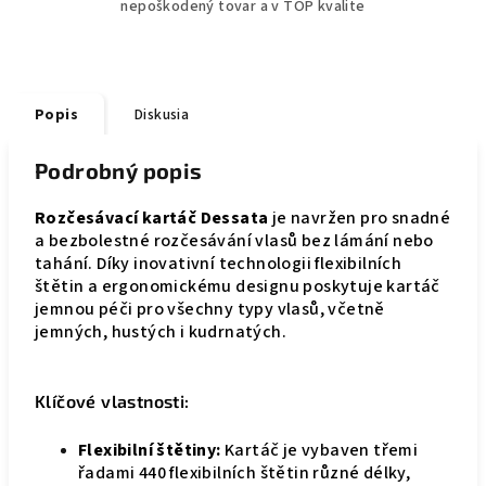
nepoškodený tovar a v TOP kvalite
Popis
Diskusia
Podrobný popis
Rozčesávací kartáč Dessata
je navržen pro snadné
a bezbolestné rozčesávání vlasů bez lámání nebo
tahání. Díky inovativní technologii flexibilních
štětin a ergonomickému designu poskytuje kartáč
jemnou péči pro všechny typy vlasů, včetně
jemných, hustých i kudrnatých.
Klíčové vlastnosti:
Flexibilní štětiny:
Kartáč je vybaven třemi
řadami 440 flexibilních štětin různé délky,