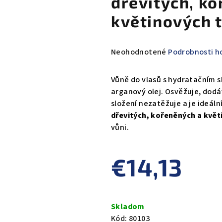
dřevitých, k
květinových 
Priemerné
Neohodnotené
Podrobnosti h
hodnotenie
produktu
Vůně do vlasů s hydratačním 
je
arganový olej. Osvěžuje, dodáv
0,0
složení nezatěžuje a je ideáln
z
dřevitých, kořeněných a květ
5
vůni.
hviezdičiek.
€14,13
Jednotková
cena:
Skladom
Kód:
80103