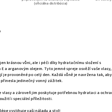
(oficiálna distribúcia)
a
en krásnou vůni, ale i péči díky hydratačnímu složení s
E a arganovým olejem. Tyto jemné spreje osvěží vaše vlasy,
ají je provoněné po celý den. Každá vůně je navržena tak, aby
 přinesla jedinečný vonný zážitek.
e vlasy a zároveň jim poskytuje potřebnou hydrataci a ochra
žití i speciální příležitosti.
jlépe vystihuje vaši náladu a styl!