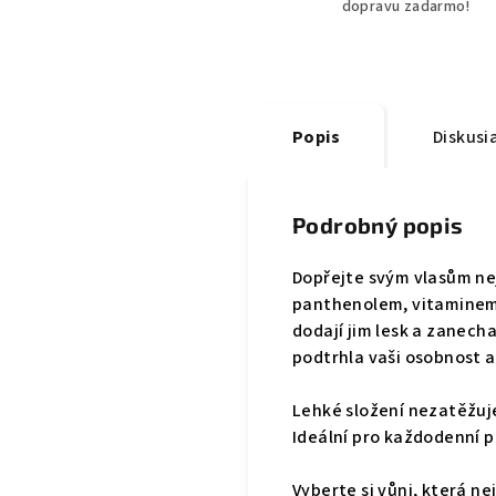
dopravu zadarmo!
Popis
Diskusi
Podrobný popis
Dopřejte svým vlasům nej
panthenolem, vitaminem 
dodají jim lesk a zanech
podtrhla vaši osobnost a
Lehké složení nezatěžuj
Ideální pro každodenní pou
Vyberte si vůni, která ne