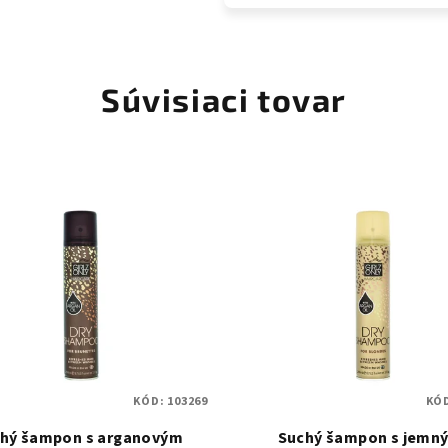
Súvisiaci tovar
KÓD:
103269
KÓ
hý šampon s arganovým
Suchý šampon s jemn