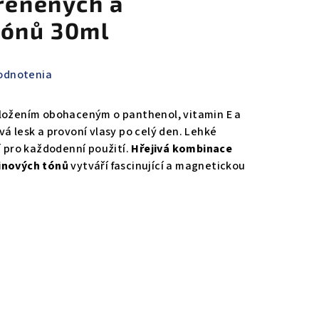
ořeněných a
tónů 30ml
odnotenia
složením obohaceným o panthenol, vitamin E a
á lesk a provoní vlasy po celý den. Lehké
í pro každodenní použití.
Hřejivá kombinace
inových tónů
vytváří fascinující a magnetickou