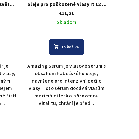
světlé
oleje pro poškozené vlasy It 12 in
poo For
One Amazing Serum - 50 ml
€11,21
Skladom
Do košíka
r je
Amazing Serum je vlasové sérum s
 vlasy,
obsahem habešského oleje,
vným
navržené pro intenzivní péči o
lejem.
vlasy. Toto sérum dodává vlasům
ě čistí
maximální lesk a přirozenou
...
vitalitu, chrání je před...