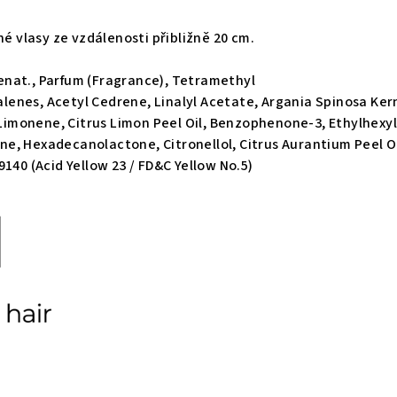
hé vlasy ze vzdálenosti přibližně 20 cm.
enat., Parfum (Fragrance), Tetramethyl
enes, Acetyl Cedrene, Linalyl Acetate, Argania Spinosa Ker
, Limonene, Citrus Limon Peel Oil, Benzophenone-3, Ethylhexy
e, Hexadecanolactone, Citronellol, Citrus Aurantium Peel Oi
140 (Acid Yellow 23 / FD&C Yellow No.5)