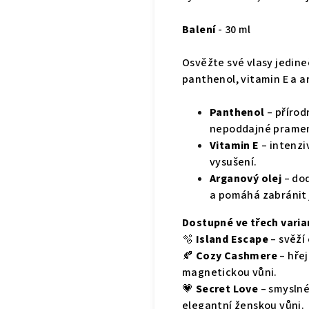
Balení
- 30 ml
Osvěžte své vlasy jedine
panthenol, vitamin E a a
Panthenol
– přírod
nepoddajné prame
Vitamin E
– intenzi
vysušení.
Arganový olej
– dod
a pomáhá zabránit 
Dostupné ve třech varia
🫧
Island Escape
– svěží
🍂
Cozy Cashmere
– hře
magnetickou vůni.
💗
Secret Love
– smyslné
elegantní ženskou vůni.