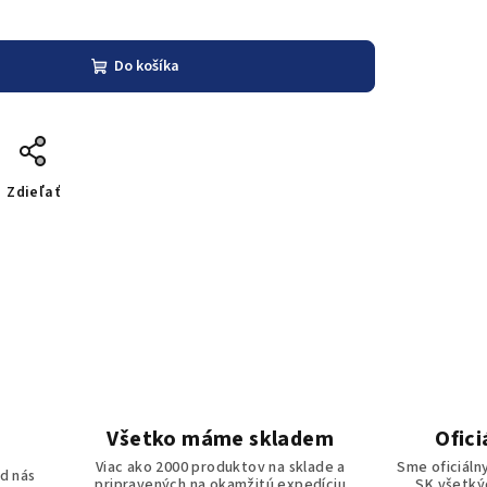
Do košíka
Zdieľať
Všetko máme skladem
Ofici
o
Viac ako 2000 produktov na sklade a
Sme oficiáln
d nás
pripravených na okamžitú expedíciu
SK všetkýc