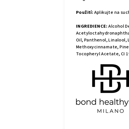
Použití:
Aplikujte na suc
INGREDIENCE:
Alcohol D
Acetyloctahydronaphthal
Oil, Panthenol, Linalool
Methoxycinnamate, Pinen
Tocopheryl Acetate, CI 19