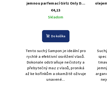
jemnou parfemací Girlz Only Dry
olejem
Shampoo Dazzling Volume - 200
Dry S
€4,13
ml
Skladom
Do košíka
Tento suchý šampon je ideální pro
Suchý
rychlé a efektivní osvěžení vlasů.
spec
Dokonale odstraňuje nečistoty a
tmav
přebytečný maz z vlasů, proniká
jemn
až ke kořínkům a okamžitě oživuje
argan
unavené...
nej