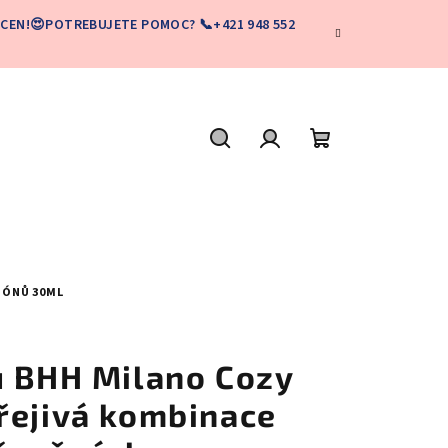
CEN!😍POTREBUJETE POMOC? 📞+421 948 552
Hľadať
Prihlásenie
Nákupný
košík
TÓNŮ 30ML
ů BHH Milano Cozy
řejivá kombinace