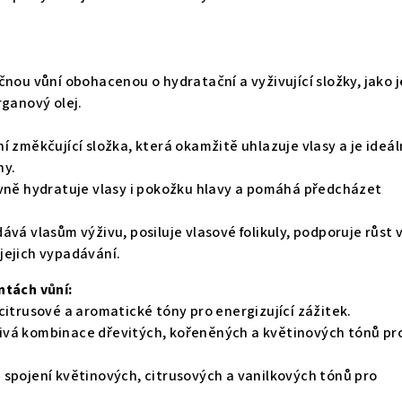
čnou vůní obohacenou o hydratační a vyživující složky, jako j
rganový olej.
ní změkčující složka, která okamžitě uhlazuje vlasy a je ideál
ny.
vně hydratuje vlasy i pokožku hlavy a pomáhá předcházet
ává vlasům výživu, posiluje vlasové folikuly, podporuje růst 
jejich vypadávání.
ntách vůní:
 citrusové a aromatické tóny pro energizující zážitek.
jivá kombinace dřevitých, kořeněných a květinových tónů pr
 spojení květinových, citrusových a vanilkových tónů pro