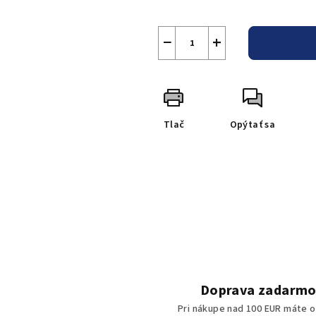
−
+
Tlač
Opýtať sa
Doprava zadarm
Pri nákupe nad 100 EUR máte o