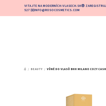
Prejsť
VITAJTE NA MODERNÍCH-VLASECH.SK😎 ZAREGISTRU
na
527 ✉️INFO@ROSOCOSMETICS.COM
obsah
/
BEAUTY
/
VŮNĚ DO VLASŮ BHH MILANO COZY CASH
DOMOV