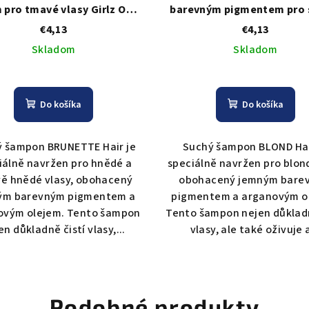
 pro tmavé vlasy Girlz Only
barevným pigmentem pro 
hampoo For Brunettes - 200
vlasy Girlz Only Dry Sham
€4,13
€4,13
ml
Blondes - 200 ml
Skladom
Skladom
Do košíka
Do košíka
 šampon BRUNETTE Hair je
Suchý šampon BLOND Hai
iálně navržen pro hnědé a
speciálně navržen pro blond
ě hnědé vlasy, obohacený
obohacený jemným bare
ým barevným pigmentem a
pigmentem a arganovým o
ovým olejem. Tento šampon
Tento šampon nejen důkladn
en důkladně čistí vlasy,...
vlasy, ale také oživuje a
Podobné produkty