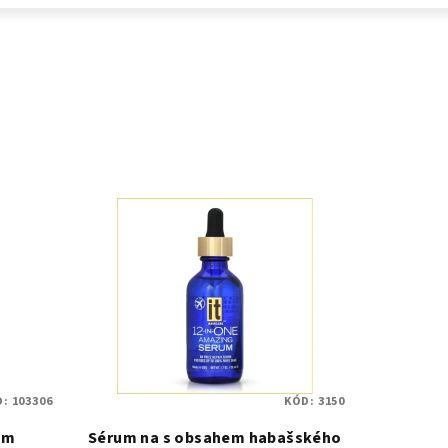
D:
103306
KÓD:
3150
ým
Sérum na s obsahem habašského