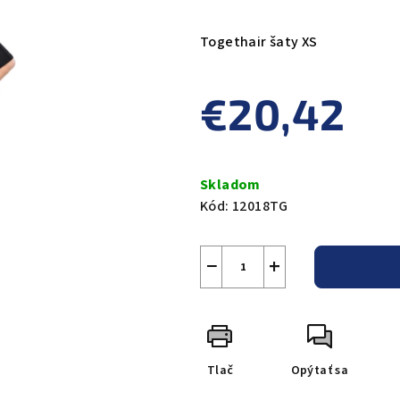
hodnotenie
produktu
Togethair šaty XS
je
0,0
€20,42
z
5
hviezdičiek.
Jednotková
cena:
Skladom
Kód:
12018TG
−
+
Tlač
Opýtať sa