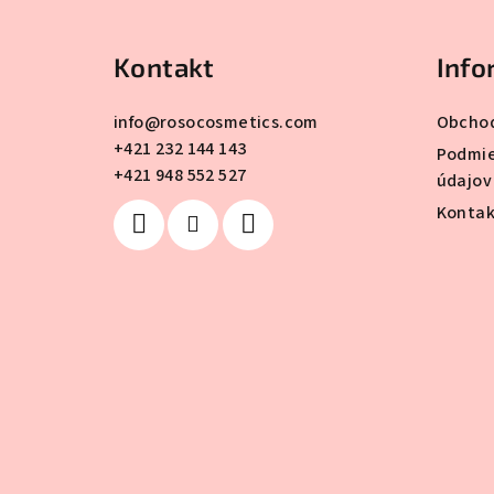
á
Kontakt
Info
p
ä
info
@
rosocosmetics.com
Obcho
+421 232 144 143
t
Podmie
+421 948 552 527
údajov
i
Kontak
e