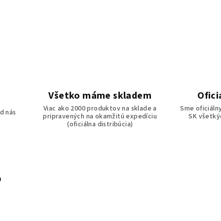
Všetko máme skladem
Ofici
o
Viac ako 2000 produktov na sklade a
Sme oficiáln
d nás
pripravených na okamžitú expedíciu
SK všetkýc
(oficiálna distribúcia)
a