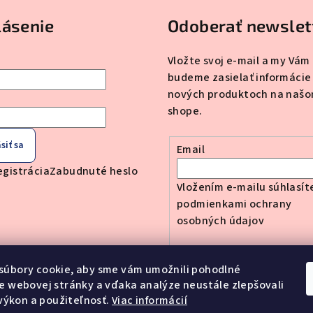
lásenie
Odoberať newslet
Vložte svoj e-mail a my Vám
budeme zasielať informácie
nových produktoch na našo
shope.
siť sa
Email
egistrácia
Zabudnuté heslo
Vložením e-mailu súhlasít
podmienkami ochrany
osobných údajov
Prihlásiť sa
súbory cookie, aby sme vám umožnili pohodlné
e webovej stránky a vďaka analýze neustále zlepšovali
, výkon a použiteľnosť.
Viac informácií