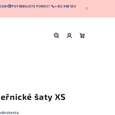
CEN!😍POTREBUJETE POMOC? 📞+421 948 552
Hľadať
Prihlásenie
Nákupný
košík
eřnické šaty XS
odnotenia