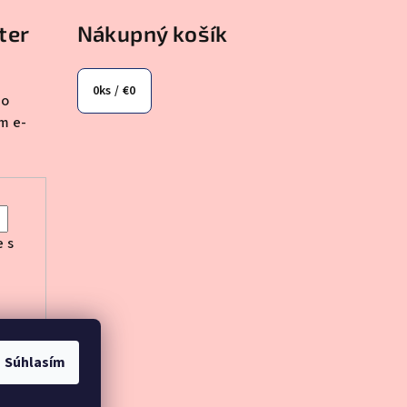
ter
Nákupný košík
0
ks /
€0
 o
m e-
e s
Súhlasím