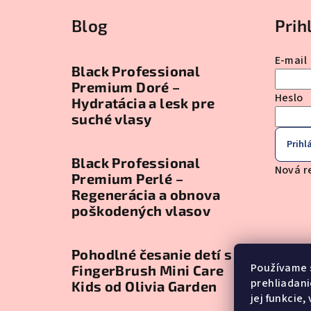
Blog
Prih
E-mail
Black Professional
Premium Doré –
Heslo
Hydratácia a lesk pre
suché vlasy
Prihlá
Black Professional
Nová r
Premium Perlé –
Regenerácia a obnova
poškodených vlasov
Pohodlné česanie detí s
Používame 
FingerBrush Mini Care
prehliadani
Kids od Olivia Garden
jej funkcie