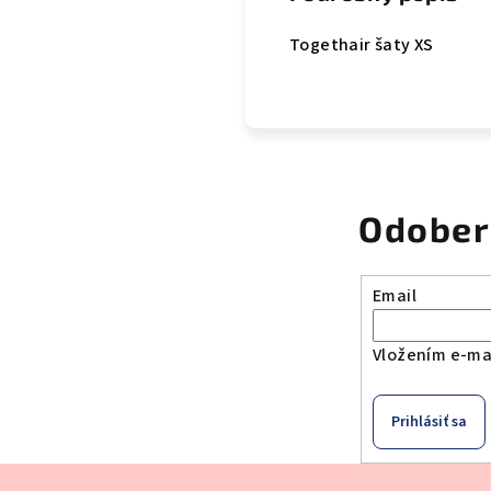
Togethair šaty XS
Odober
Email
Vložením e-mai
Prihlásiť sa