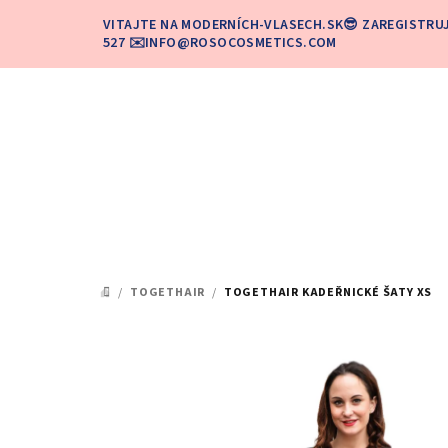
Prejsť
VITAJTE NA MODERNÍCH-VLASECH.SK😎 ZAREGISTRU
na
527 ✉️INFO@ROSOCOSMETICS.COM
obsah
/
TOGETHAIR
/
TOGETHAIR KADEŘNICKÉ ŠATY XS
DOMOV