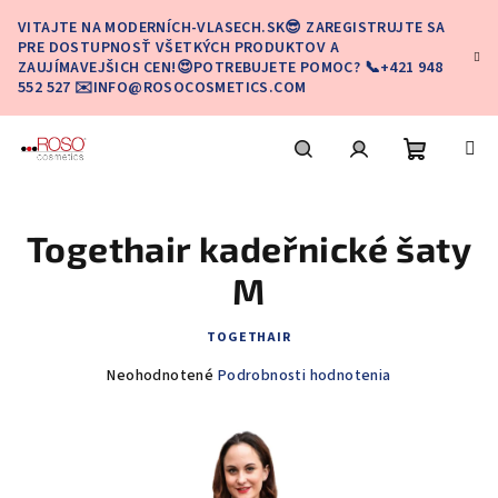
Prejsť
VITAJTE NA MODERNÍCH-VLASECH.SK😎 ZAREGISTRUJTE SA
na
PRE DOSTUPNOSŤ VŠETKÝCH PRODUKTOV A
obsah
ZAUJÍMAVEJŠICH CEN!😍POTREBUJETE POMOC? 📞+421 948
552 527 ✉️INFO@ROSOCOSMETICS.COM
Nákupn
Hľadať
Prihlásenie
Togethair kadeřnické šaty
košík
M
TOGETHAIR
Priemerné
Neohodnotené
Podrobnosti hodnotenia
hodnotenie
produktu
je
0,0
z