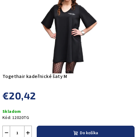
5
hviezdičiek.
Togethair kadeřnické šaty M
€20,42
Jednotková
Skladom
cena:
Kód:
12020TG
−
+
Do košíka