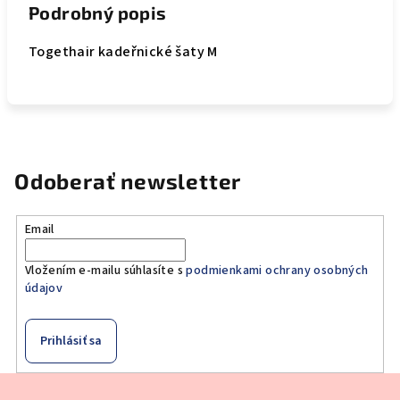
Podrobný popis
Togethair kadeřnické šaty M
Odoberať newsletter
Email
Vložením e-mailu súhlasíte s
podmienkami ochrany osobných
údajov
Prihlásiť sa
Z