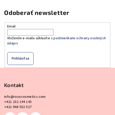
Odoberať newsletter
Email
Vložením e-mailu súhlasíte s
podmienkami ochrany osobných
údajov
Prihlásiť sa
Z
á
p
Kontakt
ä
info
@
rosocosmetics.com
t
+421 232 144 143
i
+421 948 552 527
e