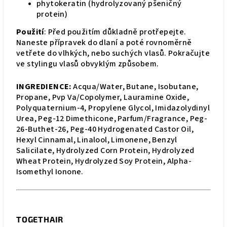
phytokeratin (hydrolyzovaný pšeničný
protein)
Použití
: Před použitím důkladně protřepejte.
Naneste přípravek do dlaní a poté rovnoměrně
vetřete do vlhkých, nebo suchých vlasů. Pokračujte
ve stylingu vlasů obvyklým způsobem.
INGREDIENCE:
Acqua/Water, Butane, Isobutane,
Propane, Pvp Va/Copolymer, Lauramine Oxide,
Polyquaternium-4, Propylene Glycol, Imidazolydinyl
Urea, Peg-12 Dimethicone, Parfum/Fragrance, Peg-
26-Buthet-26, Peg-40 Hydrogenated Castor Oil,
Hexyl Cinnamal, Linalool, Limonene, Benzyl
Salicilate, Hydrolyzed Corn Protein, Hydrolyzed
Wheat Protein, Hydrolyzed Soy Protein, Alpha-
Isomethyl Ionone.
TOGETHAIR