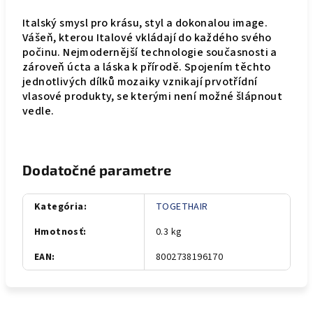
Italský smysl pro krásu, styl a dokonalou image.
Vášeň, kterou Italové vkládají do každého svého
počinu. Nejmodernější technologie současnosti a
zároveň úcta a láska k přírodě. Spojením těchto
jednotlivých dílků mozaiky vznikají prvotřídní
vlasové produkty, se kterými není možné šlápnout
vedle.
Dodatočné parametre
Kategória
:
TOGETHAIR
Hmotnosť
:
0.3 kg
EAN
:
8002738196170