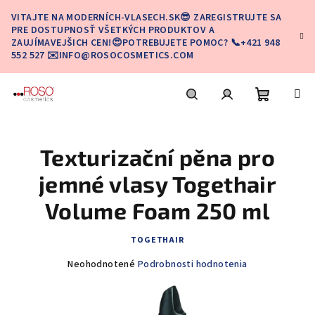
Prejsť
VITAJTE NA MODERNÍCH-VLASECH.SK😎 ZAREGISTRUJTE SA
na
PRE DOSTUPNOSŤ VŠETKÝCH PRODUKTOV A
obsah
ZAUJÍMAVEJŠICH CEN!😍POTREBUJETE POMOC? 📞+421 948
552 527 ✉️INFO@ROSOCOSMETICS.COM
Nákupn
Hľadať
Prihlásenie
Texturizační pěna pro
košík
jemné vlasy Togethair
Volume Foam 250 ml
TOGETHAIR
Priemerné
Neohodnotené
Podrobnosti hodnotenia
hodnotenie
produktu
je