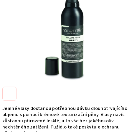
0,0
z
5
hviezdičiek.
Jemné vlasy dostanou potřebnou dávku dlouhotrvajícího
objemu s pomocí krémové texturizační pěny. Vlasy navíc
zůstanou přirozeně lesklé, a to vše bez jakéhokoliv
nechtěného zatížení. Tužidlo také poskytuje ochranu