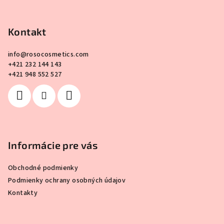
Z
á
p
Kontakt
ä
info
@
rosocosmetics.com
t
+421 232 144 143
i
+421 948 552 527
e
Informácie pre vás
Obchodné podmienky
Podmienky ochrany osobných údajov
Kontakty