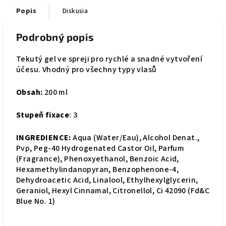
Popis
Diskusia
Podrobný popis
Tekutý gel ve spreji pro rychlé a snadné vytvoření
účesu. Vhodný pro všechny typy vlasů
Obsah:
200 ml
Stupeň fixace
: 3
INGREDIENCE:
Aqua (Water/Eau), Alcohol Denat.,
Pvp, Peg-40 Hydrogenated Castor Oil, Parfum
(Fragrance), Phenoxyethanol, Benzoic Acid,
Hexamethylindanopyran, Benzophenone-4,
Dehydroacetic Acid, Linalool, Ethylhexylglycerin,
Geraniol, Hexyl Cinnamal, Citronellol, Ci 42090 (Fd&C
Blue No. 1)