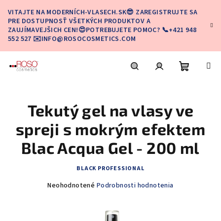
Prejsť
VITAJTE NA MODERNÍCH-VLASECH.SK😎 ZAREGISTRUJTE SA
na
PRE DOSTUPNOSŤ VŠETKÝCH PRODUKTOV A
obsah
ZAUJÍMAVEJŠICH CEN!😍POTREBUJETE POMOC? 📞+421 948
552 527 ✉️INFO@ROSOCOSMETICS.COM
Nákupn
Hľadať
Prihlásenie
Tekutý gel na vlasy ve
košík
spreji s mokrým efektem
Blac Acqua Gel - 200 ml
BLACK PROFESSIONAL
Priemerné
Neohodnotené
Podrobnosti hodnotenia
hodnotenie
produktu
je