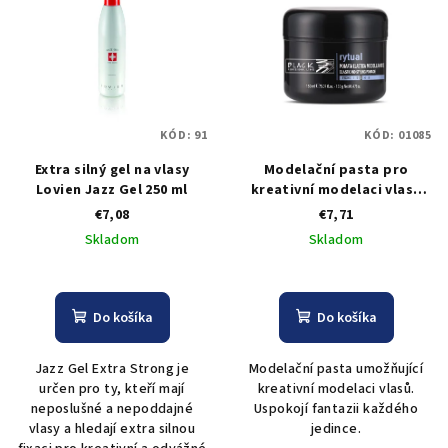
KÓD:
91
KÓD:
01085
Extra silný gel na vlasy
Modelační pasta pro
Lovien Jazz Gel 250 ml
kreativní modelaci vlasů
Black Pomade Rytual - 150
€7,08
€7,71
ml
Skladom
Skladom
Do košíka
Do košíka
Jazz Gel Extra Strong je
Modelační pasta umožňující
určen pro ty, kteří mají
kreativní modelaci vlasů.
neposlušné a nepoddajné
Uspokojí fantazii každého
vlasy a hledají extra silnou
jedince.