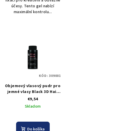
fixaci pro kreativní a odvážné
účesy. Tento gel nabízí
maximální kontrolu...
KÓD:
309001
Objemový vlasový pudr pro
jemné vlasy Black 3D Hair
Powder - 8g
€9,54
Skladom
Do košíka