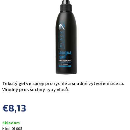
0,0
z
5
hviezdičiek.
Tekutý gel ve spreji pro rychlé a snadné vytvoření účesu.
Vhodný pro všechny typy vlasů.
€8,13
Jednotková
Skladom
cena:
Kód:
01005