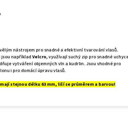
a
vělým nástrojem pro snadné a efektivní tvarování vlasů.
 jsou například
Velcro
, využívají suchý zip pro snadné uchyc
dňuje vytváření objemných vln a kudrlin. Jsou vhodné pro
alonu i pro domácí úpravu vlasů.
mají stejnou délku 63 mm, liší se průměrem a barvou!