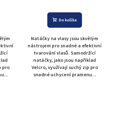
Do košíka
vělým
Natáčky na vlasy jsou skvělým
ktivní
nástrojem pro snadné a efektivní
žící
tvarování vlasů. Samodržící
klad
natáčky, jako jsou například
p pro
Velcro, využívají suchý zip pro
u...
snadné uchycení pramenu...