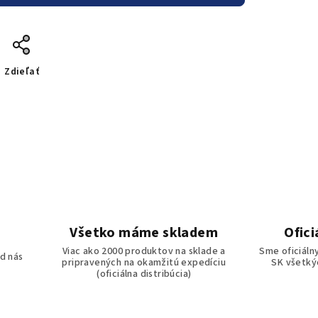
Zdieľať
Všetko máme skladem
Ofici
o
Viac ako 2000 produktov na sklade a
Sme oficiáln
d nás
pripravených na okamžitú expedíciu
SK všetkýc
(oficiálna distribúcia)