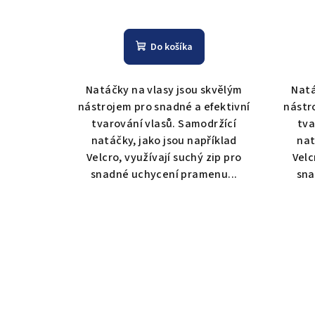
Do košíka
Natáčky na vlasy jsou skvělým
Natá
nástrojem pro snadné a efektivní
nástr
tvarování vlasů. Samodržící
tva
natáčky, jako jsou například
nat
Velcro, využívají suchý zip pro
Velc
snadné uchycení pramenu...
sna