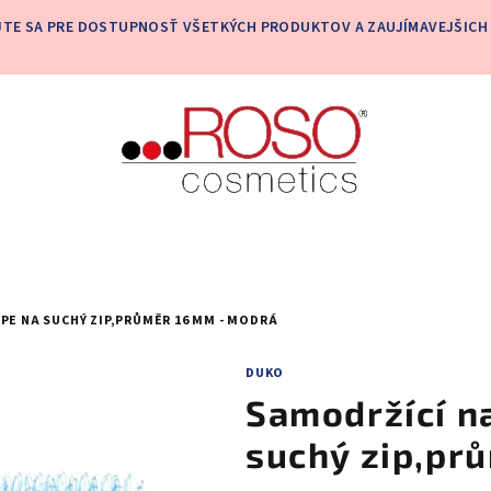
JTE SA PRE DOSTUPNOSŤ VŠETKÝCH PRODUKTOV A ZAUJÍMAVEJŠICH 
PE NA SUCHÝ ZIP,PRŮMĚR 16 MM - MODRÁ
DUKO
Samodržící n
suchý zip,pr