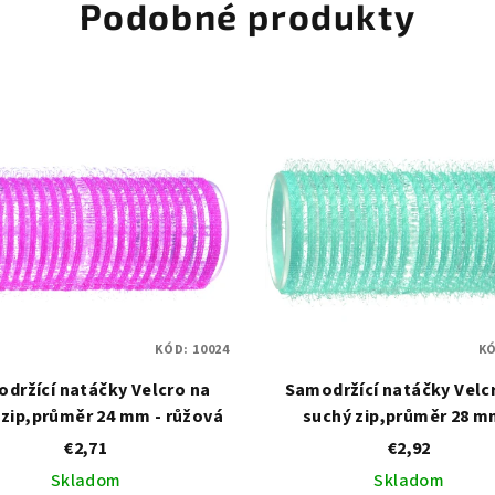
Podobné produkty
KÓD:
10024
K
držící natáčky Velcro na
Samodržící natáčky Velc
 zip,průměr 24 mm - růžová
suchý zip,průměr 28 m
tyrkysová
€2,71
€2,92
Skladom
Skladom