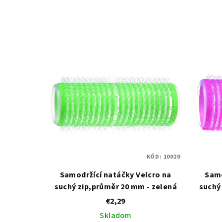
KÓD:
10020
Samodržící natáčky Velcro na
Samo
suchý zip,průměr 20 mm - zelená
suchý
€2,29
Skladom