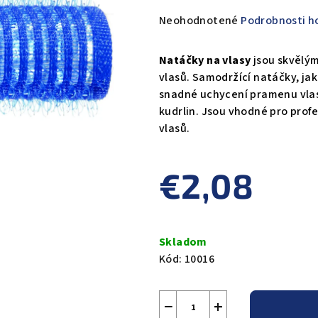
Priemerné
Neohodnotené
Podrobnosti h
hodnotenie
produktu
Natáčky na vlasy
jsou skvělým
je
vlasů. Samodržící natáčky, ja
0,0
snadné uchycení pramenu vlas
z
kudrlin. Jsou vhodné pro profe
5
vlasů.
hviezdičiek.
€2,08
Jednotková
cena:
Skladom
Kód:
10016
−
+