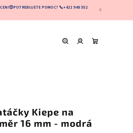
CEN!😍POTREBUJETE POMOC? 📞+421 948 552
Hľadať
Prihlásenie
Nákupný
košík
atáčky Kiepe na
ůměr 16 mm - modrá