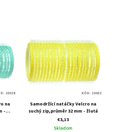
ÓD:
10028
KÓD:
10032
ro na
Samodržící natáčky Velcro na
m -
suchý zip,průměr 32 mm - žlutá
€3,13
Skladom