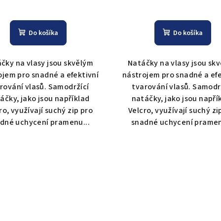
Do košíka
Do košíka
čky na vlasy jsou skvělým
Natáčky na vlasy jsou sk
ojem pro snadné a efektivní
nástrojem pro snadné a efe
rování vlasů. Samodržící
tvarování vlasů. Samodr
áčky, jako jsou například
natáčky, jako jsou napří
ro, využívají suchý zip pro
Velcro, využívají suchý zi
dné uchycení pramenu...
snadné uchycení pramen