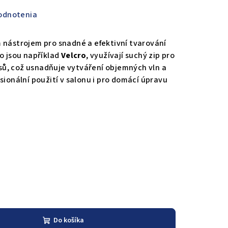
odnotenia
 nástrojem pro snadné a efektivní tvarování
ko jsou například
Velcro
, využívají suchý zip pro
ů, což usnadňuje vytváření objemných vln a
sionální použití v salonu i pro domácí úpravu
Do košíka