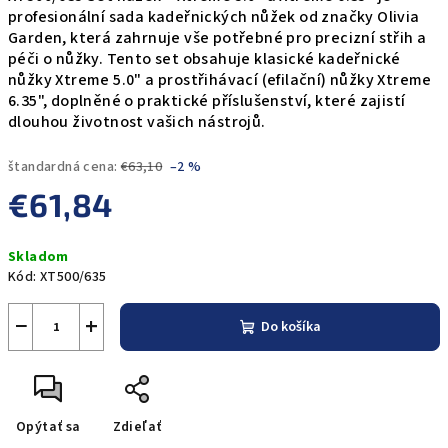
profesionální sada kadeřnických nůžek od značky Olivia
Garden, která zahrnuje vše potřebné pro precizní střih a
péči o nůžky. Tento set obsahuje klasické kadeřnické
nůžky Xtreme 5.0" a prostřihávací (efilační) nůžky Xtreme
6.35", doplněné o praktické příslušenství, které zajistí
dlouhou životnost vašich nástrojů.
štandardná cena:
€63,10
–2 %
€61,84
Jednotková
Skladom
cena:
Kód:
XT500/635
−
+
Do košíka
Opýtať sa
Zdieľať