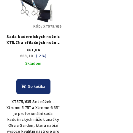
KÓD:
XT575/635
Sada kaderníckych nožníc
XT5.75 a efilačných nožníc
XT6.35 Olivia Garden
€61,84
Xtreme Shear Collection +
€63,10
(–2 %)
puzdro
Skladom
Do košíka
XT575/635 Set nůžek –
Xtreme 5.75" a Xtreme 6.35"
je profesionální sada
kadeřnických nůžek značky
Olivia Garden, která nabízí
vysoce kvalitní nástroje pro