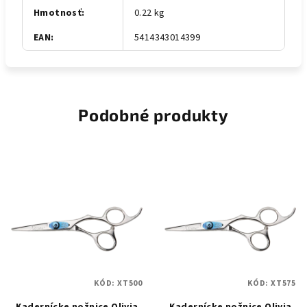
Hmotnosť
:
0.22 kg
EAN
:
5414343014399
Podobné produkty
KÓD:
XT500
KÓD:
XT575