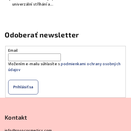
univerzální stříhání a...
Odoberať newsletter
Email
Vložením e-mailu súhlasíte s
podmienkami ochrany osobných
údajov
Prihlásiť sa
Z
á
p
Kontakt
ä
info
@
rosocosmetics.com