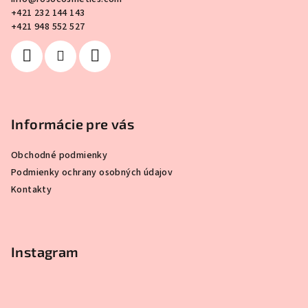
t
+421 232 144 143
i
+421 948 552 527
e
Informácie pre vás
Obchodné podmienky
Podmienky ochrany osobných údajov
Kontakty
Instagram