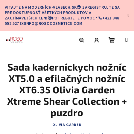
Prejsť
VITAJTE NA MODERNÍCH-VLASECH.SK😎 ZAREGISTRUJTE SA
na
PRE DOSTUPNOSŤ VŠETKÝCH PRODUKTOV A
obsah
ZAUJÍMAVEJŠICH CEN!😍POTREBUJETE POMOC? 📞+421 948
552 527 ✉️INFO@ROSOCOSMETICS.COM
Nákupn
Hľadať
Prihlásenie
Sada kaderníckych nožníc
košík
XT5.0 a efilačných nožníc
XT6.35 Olivia Garden
Xtreme Shear Collection +
puzdro
OLIVIA GARDEN