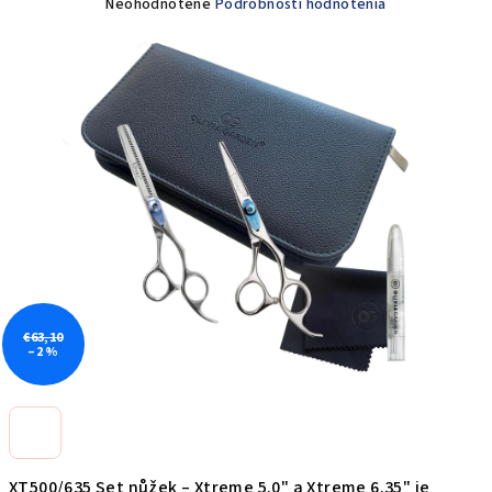
Priemerné
Neohodnotené
Podrobnosti hodnotenia
hodnotenie
produktu
je
0,0
z
5
hviezdičiek.
€63,10
–2 %
XT500/635 Set nůžek – Xtreme 5.0" a Xtreme 6.35" je