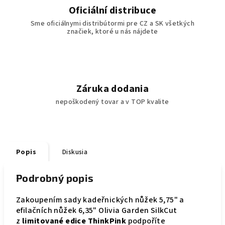
Oficiální distribuce
Sme oficiálnymi distribútormi pre CZ a SK všetkých
značiek, ktoré u nás nájdete
Záruka dodania
nepoškodený tovar a v TOP kvalite
Popis
Diskusia
Podrobný popis
Zakoupením sady kadeřnických nůžek 5,75" a
efilačních nůžek 6,35" Olivia Garden SilkCut
z
limitované edice ThinkPink
podpoříte