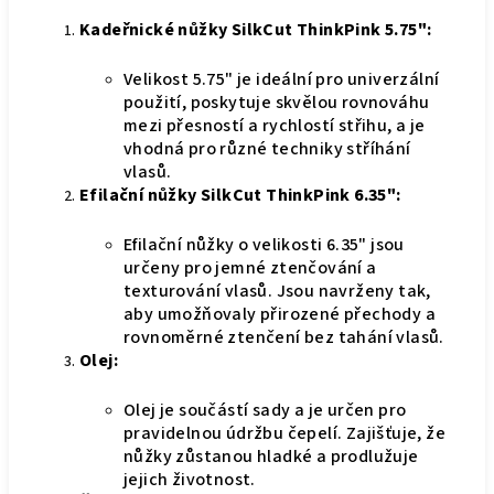
Kadeřnické nůžky SilkCut ThinkPink 5.75":
Velikost 5.75" je ideální pro univerzální
použití, poskytuje skvělou rovnováhu
mezi přesností a rychlostí střihu, a je
vhodná pro různé techniky stříhání
vlasů.
Efilační nůžky SilkCut ThinkPink 6.35":
Efilační nůžky o velikosti 6.35" jsou
určeny pro jemné ztenčování a
texturování vlasů. Jsou navrženy tak,
aby umožňovaly přirozené přechody a
rovnoměrné ztenčení bez tahání vlasů.
Olej:
Olej je součástí sady a je určen pro
pravidelnou údržbu čepelí. Zajišťuje, že
nůžky zůstanou hladké a prodlužuje
jejich životnost.