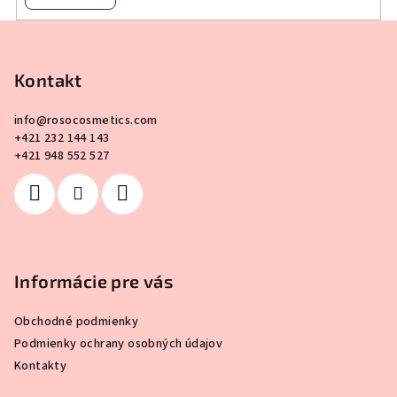
Z
á
p
Kontakt
ä
info
@
rosocosmetics.com
t
+421 232 144 143
i
+421 948 552 527
e
Informácie pre vás
Obchodné podmienky
Podmienky ochrany osobných údajov
Kontakty