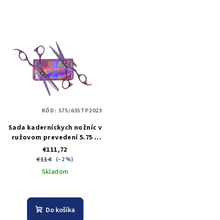
KÓD:
575/635TP2023
Sada kaderníckych nožníc v
ružovom prevedení 5.75 a
efilačných nožníc 6.35
€111,72
Olivia Garden SilkCut Think
€114
(–2 %)
Pink Edition 2023
Skladom
Do košíka