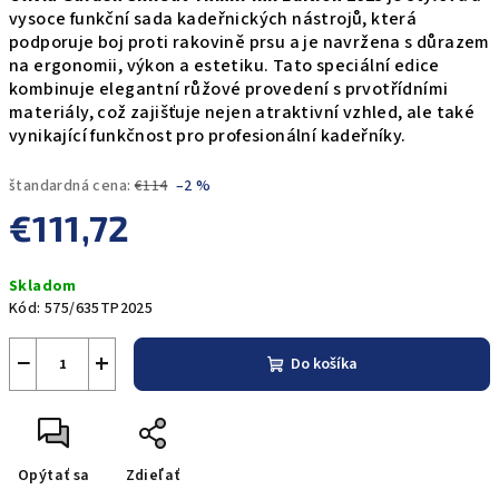
vysoce funkční sada kadeřnických nástrojů, která
podporuje boj proti rakovině prsu a je navržena s důrazem
na ergonomii, výkon a estetiku. Tato speciální edice
kombinuje elegantní růžové provedení s prvotřídními
materiály, což zajišťuje nejen atraktivní vzhled, ale také
vynikající funkčnost pro profesionální kadeřníky.
štandardná cena:
€114
–2 %
€111,72
Jednotková
Skladom
cena:
Kód:
575/635TP2025
−
+
Do košíka
Opýtať sa
Zdieľať