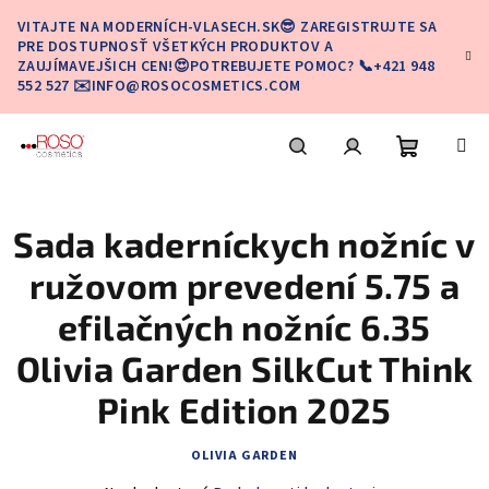
Prejsť
VITAJTE NA MODERNÍCH-VLASECH.SK😎 ZAREGISTRUJTE SA
na
PRE DOSTUPNOSŤ VŠETKÝCH PRODUKTOV A
obsah
ZAUJÍMAVEJŠICH CEN!😍POTREBUJETE POMOC? 📞+421 948
552 527 ✉️INFO@ROSOCOSMETICS.COM
Nákupn
Hľadať
Prihlásenie
Sada kaderníckych nožníc v
košík
ružovom prevedení 5.75 a
efilačných nožníc 6.35
Olivia Garden SilkCut Think
Pink Edition 2025
OLIVIA GARDEN