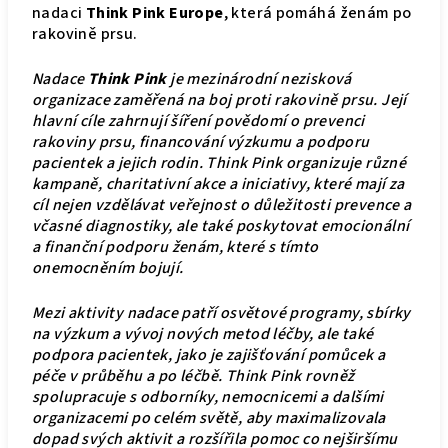
nadaci
Think Pink Europe
, která pomáhá ženám po
rakovině prsu.
Nadace
Think Pink
je mezinárodní nezisková
organizace zaměřená na boj proti rakovině prsu. Její
hlavní cíle zahrnují šíření povědomí o prevenci
rakoviny prsu, financování výzkumu a podporu
pacientek a jejich rodin. Think Pink organizuje různé
kampaně, charitativní akce a iniciativy, které mají za
cíl nejen vzdělávat veřejnost o důležitosti prevence a
včasné diagnostiky, ale také poskytovat emocionální
a finanční podporu ženám, které s tímto
onemocněním bojují.
Mezi aktivity nadace patří osvětové programy, sbírky
na výzkum a vývoj nových metod léčby, ale také
podpora pacientek, jako je zajišťování pomůcek a
péče v průběhu a po léčbě. Think Pink rovněž
spolupracuje s odborníky, nemocnicemi a dalšími
organizacemi po celém světě, aby maximalizovala
dopad svých aktivit a rozšířila pomoc co nejširšímu