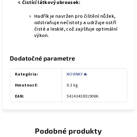
Čistící látkový ubrousek:
Hadřík je navržen pro čištění nůžek,
odstraňuje nečistoty a udržuje ostří
čisté a lesklé, což zajišťuje optimální
výkon.
Dodatočné parametre
Kategória
:
NOVINKY🔥
Hmotnosť
:
0.3 kg
EAN
:
54143430019066
Podobné produkty