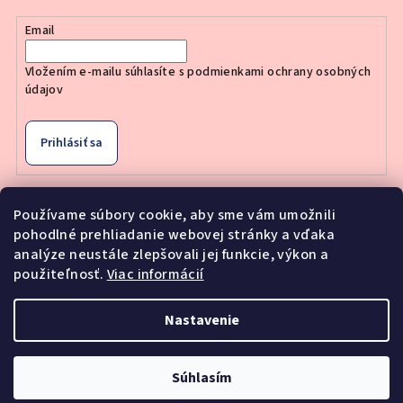
Email
Vložením e-mailu súhlasíte s
podmienkami ochrany osobných
údajov
Prihlásiť sa
Používame súbory cookie, aby sme vám umožnili
pohodlné prehliadanie webovej stránky a vďaka
Nákupný košík
analýze neustále zlepšovali jej funkcie, výkon a
použiteľnosť.
Viac informácií
0
ks /
€0
Nastavenie
Copyright 2026
Moderne Vlasy
. Všetky práva vyhradené.
Upraviť nastavenie cookies
Súhlasím
Vytvoril Shoptet