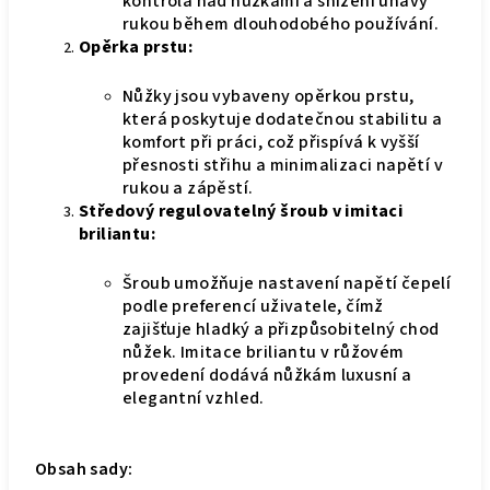
kontrola nad nůžkami a snížení únavy
rukou během dlouhodobého používání.
Opěrka prstu:
Nůžky jsou vybaveny opěrkou prstu,
která poskytuje dodatečnou stabilitu a
komfort při práci, což přispívá k vyšší
přesnosti střihu a minimalizaci napětí v
rukou a zápěstí.
Středový regulovatelný šroub v imitaci
briliantu:
Šroub umožňuje nastavení napětí čepelí
podle preferencí uživatele, čímž
zajišťuje hladký a přizpůsobitelný chod
nůžek. Imitace briliantu v růžovém
provedení dodává nůžkám luxusní a
elegantní vzhled.
Obsah sady: