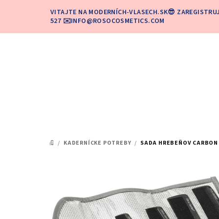
Prejsť
VITAJTE NA MODERNÍCH-VLASECH.SK😎 ZAREGISTRU
na
527 ✉️INFO@ROSOCOSMETICS.COM
obsah
/
KADERNÍCKE POTREBY
/
SADA HREBEŇOV CARBON +
DOMOV