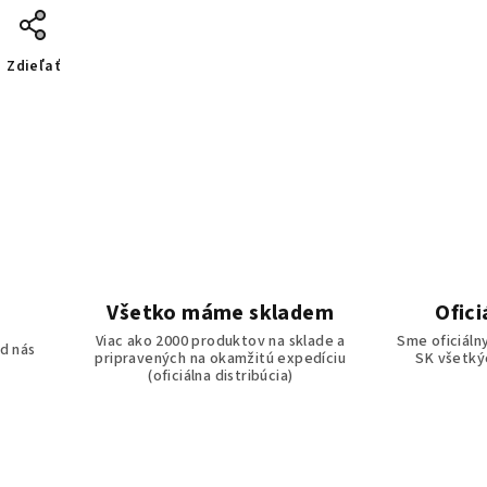
Zdieľať
Všetko máme skladem
Ofici
o
Viac ako 2000 produktov na sklade a
Sme oficiáln
d nás
pripravených na okamžitú expedíciu
SK všetkýc
(oficiálna distribúcia)