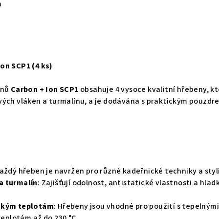
a
on SCP1 (4 ks)
enů
Carbon + Ion SCP1
obsahuje 4 vysoce kvalitní hřebeny, k
vých vláken a turmalínu, a je dodávána s praktickým pouzdr
Každý hřeben je navržen pro různé kadeřnické techniky a styl
a turmalín
: Zajišťují odolnost, antistatické vlastnosti a hlad
okým teplotám
: Hřebeny jsou vhodné pro použití s tepelnými
 teplotám až do 230 °C.