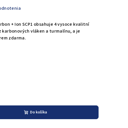
odnotenia
rbon + Ion SCP1 obsahuje 4 vysoce kvalitní
z karbonových vláken a turmalínu, a je
rem zdarma.
Do košíka