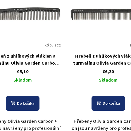
KÓD:
SC2
eň z uhlíkových vlákien a
Hrebeň z uhlíkových vlák
línu Olivia Garden Carbon
turmalínu Olivia Garden 
Comb SC2
Comb SC3
€5,10
€6,30
Skladom
Skladom
Do košíka
Do košíka
ny Olivia Garden Carbon +
Hřebeny Olivia Garden Ca
ou navrženy pro profesionální
Ion jsou navrženy pro profes