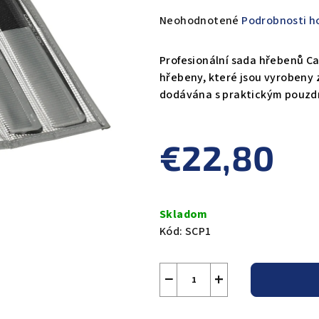
Priemerné
Neohodnotené
Podrobnosti h
hodnotenie
produktu
Profesionální sada hřebenů Ca
je
hřebeny, které jsou vyrobeny 
0,0
dodávána s praktickým pouzd
z
5
hviezdičiek.
€22,80
Jednotková
cena:
Skladom
Kód:
SCP1
−
+