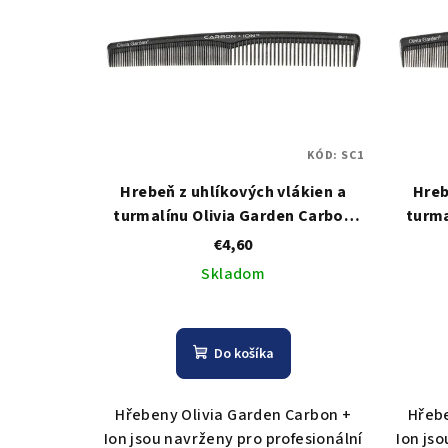
KÓD:
SC1
Hrebeň z uhlíkových vlákien a
Hreb
turmalínu Olivia Garden Carbon
turma
Comb SC1
€4,60
Skladom
Do košíka
Hřebeny Olivia Garden Carbon +
Hřebe
Ion jsou navrženy pro profesionální
Ion js