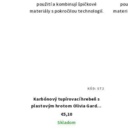
použití a kombinují špičkové
pou
materiály s pokročilou technologií.
materi
KÓD:
ST2
Karbónový tupírovací hrebeň s
plastovým hrotom Olivia Garden
Carbon Comb ST2
€5,10
Skladom