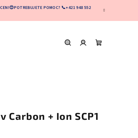
CEN!😍POTREBUJETE POMOC? 📞+421 948 552
Hľadať
Prihlásenie
Nákupný
košík
v Carbon + Ion SCP1