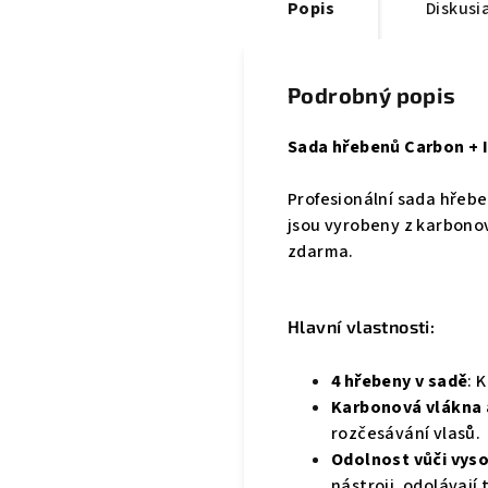
Popis
Diskusi
Podrobný popis
Sada hřebenů Carbon + I
Profesionální sada hřeb
jsou vyrobeny z karbono
zdarma.
Hlavní vlastnosti:
4 hřebeny v sadě
: 
Karbonová vlákna 
rozčesávání vlasů.
Odolnost vůči vys
nástroji, odolávají