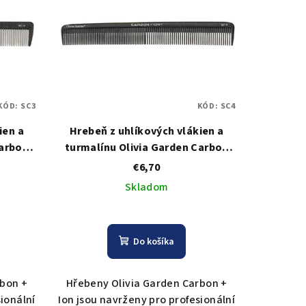
KÓD:
SC3
KÓD:
SC4
ien a
Hrebeň z uhlíkových vlákien a
Carbon
turmalínu Olivia Garden Carbon
Comb SC4
€6,70
Skladom
Do košíka
rbon +
Hřebeny Olivia Garden Carbon +
ionální
Ion jsou navrženy pro profesionální