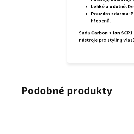
Lehké a odolné
: D
Pouzdro zdarma
: 
hřebenů.
Sada
Carbon + Ion SCP1
nástroje pro styling vla
Podobné produkty