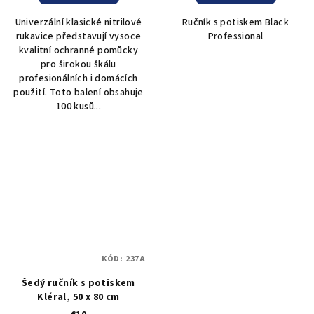
Univerzální klasické nitrilové
Ručník s potiskem Black
rukavice představují vysoce
Professional
kvalitní ochranné pomůcky
pro širokou škálu
profesionálních i domácích
použití. Toto balení obsahuje
100 kusů...
KÓD:
237A
Šedý ručník s potiskem
Kléral, 50 x 80 cm