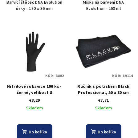
Barvící štětec DNA Evolution
Miska na barvení DNA
úzký - 180 x 36 mm
Evolution - 260 ml
KÓD:
3802
KÓD:
89114
Nitrilové rukavice 100 ks -
Ručník s potiskem Black
černé, velikost S
Professional, 50 x 80 cm
€8,29
€7,71
Skladom
Skladom
Do košíka
Do košíka