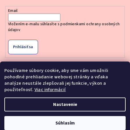
Email
Vložením e-mailu súhlasíte s
podmienkami ochrany osobných
údajov
Prihlásiť sa
Používame súbory cookie, aby sme vám umožnili
Nákupný košík
pohodlné prehliadanie webovej stránky a vďaka
analýze neustále zlepšovali jej funkcie, výkon a
použiteľnosť.
Viac informácií
0
ks /
€0
Nastavenie
Copyright 2026
Moderne Vlasy
. Všetky práva vyhradené.
Upraviť nastavenie cookies
Súhlasím
Vytvoril Shoptet