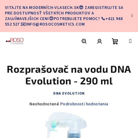
Prejsť
VITAJTE NA MODERNÍCH-VLASECH.SK😎 ZAREGISTRUJTE SA
na
PRE DOSTUPNOSŤ VŠETKÝCH PRODUKTOV A
obsah
ZAUJÍMAVEJŠICH CEN!😍POTREBUJETE POMOC? 📞+421 948
552 527 ✉️INFO@ROSOCOSMETICS.COM
Nákupn
Hľadať
Prihlásenie
Rozprašovač na vodu DNA
košík
Evolution - 290 ml
DNA EVOLUTION
Priemerné
Neohodnotené
Podrobnosti hodnotenia
hodnotenie
produktu
je
0,0
z