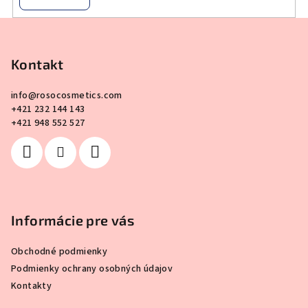
Z
á
p
Kontakt
ä
info
@
rosocosmetics.com
t
+421 232 144 143
i
+421 948 552 527
e
Informácie pre vás
Obchodné podmienky
Podmienky ochrany osobných údajov
Kontakty