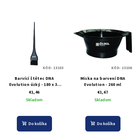
KÓD:
13103
KÓD:
13106
Barvící štětec DNA
Miska na barvení DNA
Evolution úzký - 180 x 36
Evolution - 260 ml
mm
€1,46
€1,67
Skladom
Skladom
Do košíka
Do košíka