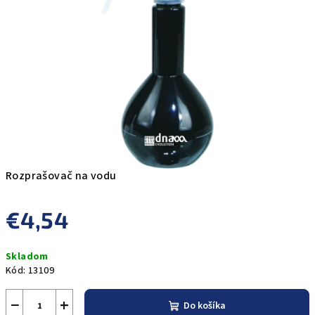
5
hviezdičiek.
Rozprašovač na vodu
€4,54
Jednotková
Skladom
cena:
Kód:
13109
−
+
Do košíka