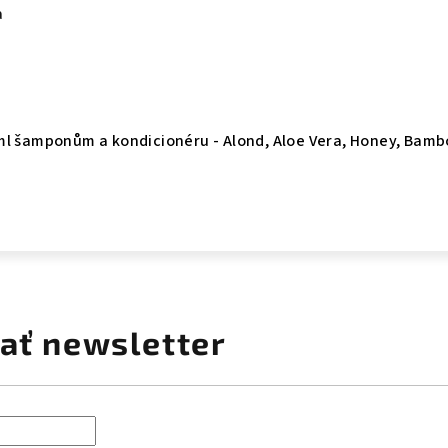
a
ml šamponům a kondicionéru - Alond, Aloe Vera, Honey, Bam
ať newsletter