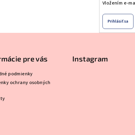
Vložením e-mai
Prihlásiť sa
rmácie pre vás
Instagram
dné podmienky
nky ochrany osobných
ty