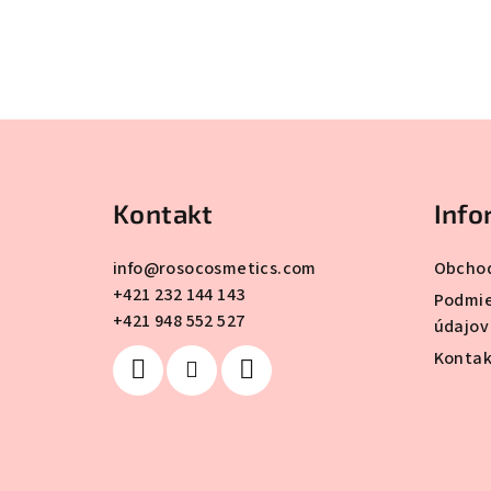
Z
á
Kontakt
Info
p
ä
info
@
rosocosmetics.com
Obcho
+421 232 144 143
t
Podmie
+421 948 552 527
údajov
i
Kontak
e