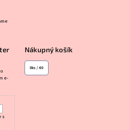
rame
ter
Nákupný košík
0
ks /
€0
 o
m e-
e s