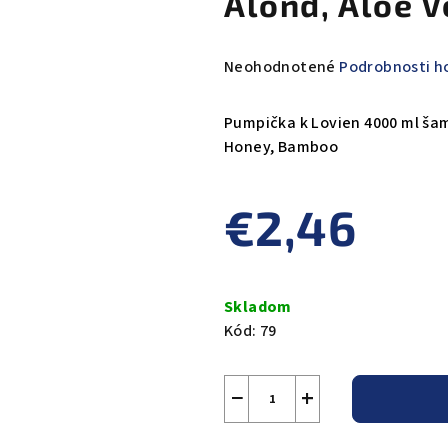
Alond, Aloe 
Priemerné
Neohodnotené
Podrobnosti h
hodnotenie
produktu
Pumpička k Lovien 4000 ml šam
je
Honey, Bamboo
0,0
z
€2,46
5
hviezdičiek.
Jednotková
cena:
Skladom
Kód:
79
−
+