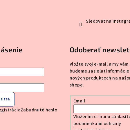
Sledovať na Instag
lásenie
Odoberať newslet
Vložte svoj e-mail a my Vám
budeme zasielať informácie
nových produktoch na našo
shope.
siť sa
Email
egistrácia
Zabudnuté heslo
Vložením e-mailu súhlasít
podmienkami ochrany