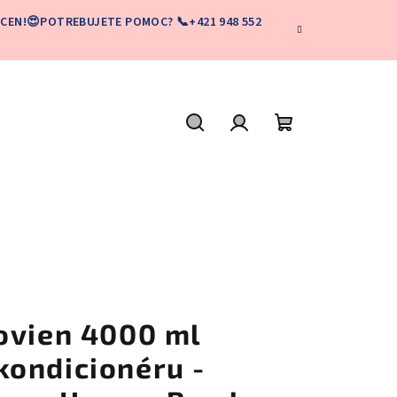
CEN!😍POTREBUJETE POMOC? 📞+421 948 552
Hľadať
Prihlásenie
Nákupný
košík
ovien 4000 ml
ondicionéru -