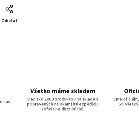
Zdieľať
Všetko máme skladem
Ofici
o
Viac ako 2000 produktov na sklade a
Sme oficiáln
d nás
pripravených na okamžitú expedíciu
SK všetkýc
(oficiálna distribúcia)