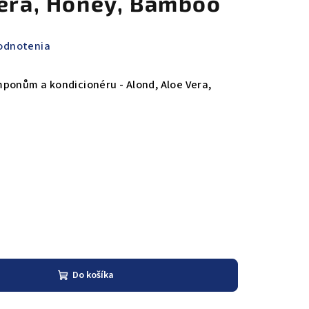
Vera, Honey, Bamboo
odnotenia
ponům a kondicionéru - Alond, Aloe Vera,
Do košíka