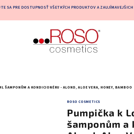
JTE SA PRE DOSTUPNOSŤ VŠETKÝCH PRODUKTOV A ZAUJÍMAVEJŠICH 
 ML ŠAMPONŮM A KONDICIONÉRU - ALOND, ALOE VERA, HONEY, BAMBOO
ROSO COSMETICS
Pumpička k L
šamponům a k