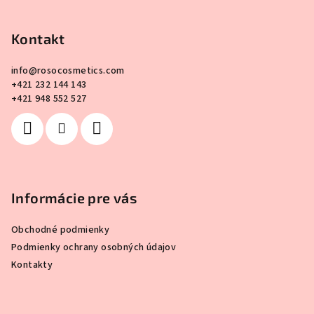
Z
á
p
Kontakt
ä
info
@
rosocosmetics.com
t
+421 232 144 143
i
+421 948 552 527
e
Informácie pre vás
Obchodné podmienky
Podmienky ochrany osobných údajov
Kontakty