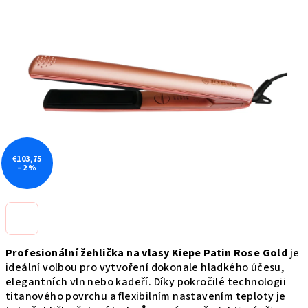
0,0
z
5
hviezdičiek.
€103,75
–2 %
Profesionální žehlička na vlasy Kiepe Patin Rose Gold
je
ideální volbou pro vytvoření dokonale hladkého účesu,
elegantních vln nebo kadeří. Díky pokročilé technologii
titanového povrchu a flexibilním nastavením teploty je