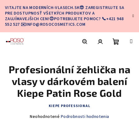
Prejsť
VITAJTE NA MODERNÍCH-VLASECH.SK😎 ZAREGISTRUJTE SA
na
PRE DOSTUPNOSŤ VŠETKÝCH PRODUKTOV A
obsah
ZAUJÍMAVEJŠICH CEN!😍POTREBUJETE POMOC? 📞+421 948
552 527 ✉️INFO@ROSOCOSMETICS.COM
Nákupn
Hľadať
Prihlásenie
Profesionální žehlička na
košík
vlasy v dárkovém balení
Kiepe Patin Rose Gold
KIEPE PROFESSIONAL
Priemerné
Neohodnotené
Podrobnosti hodnotenia
hodnotenie
produktu
je