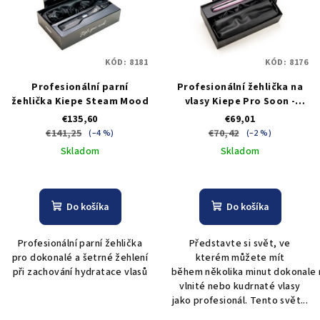
KÓD:
8181
KÓD:
8176
Profesionální parní
Profesionální žehlička na
žehlička Kiepe Steam Mood
vlasy Kiepe Pro Soon -
růžová
€135,60
€69,01
€141,25
€70,42
(–4 %)
(–2 %)
Skladom
Skladom
Do košíka
Do košíka
Profesionální parní žehlička
Představte si svět, ve
pro dokonalé a šetrné žehlení
kterém můžete mít
při zachování hydratace vlasů
během několika minut dokonale 
vlnité nebo kudrnaté vlasy
jako profesionál. Tento svět...