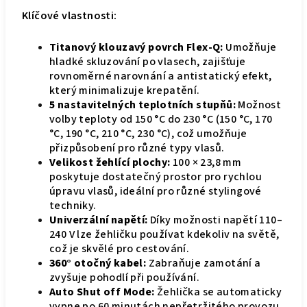
Klíčové vlastnosti:
Titanový klouzavý povrch Flex-Q:
Umožňuje
hladké skluzování po vlasech, zajišťuje
rovnoměrné narovnání a antistatický efekt,
který minimalizuje krepatění.
5 nastavitelných teplotních stupňů:
Možnost
volby teploty od 150 °C do 230 °C (150 °C, 170
°C, 190 °C, 210 °C, 230 °C), což umožňuje
přizpůsobení pro různé typy vlasů.
Velikost žehlící plochy:
100 × 23,8 mm
poskytuje dostatečný prostor pro rychlou
úpravu vlasů, ideální pro různé stylingové
techniky.
Univerzální napětí:
Díky možnosti napětí 110–
240 V lze žehličku používat kdekoliv na světě,
což je skvělé pro cestování.
360° otočný kabel:
Zabraňuje zamotání a
zvyšuje pohodlí při používání.
Auto Shut off Mode:
Žehlička se automaticky
vypne po 60 minutách nepřetržitého provozu,