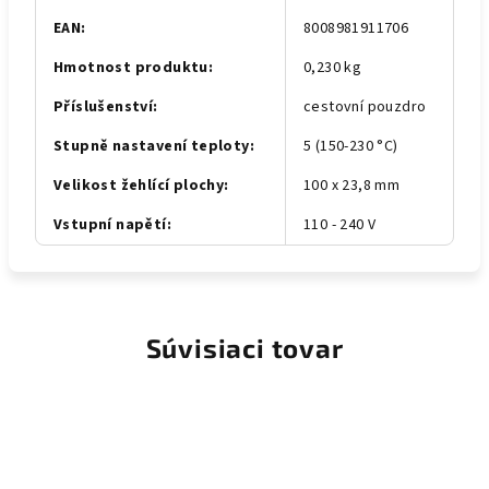
EAN
:
8008981911706
Hmotnost produktu
:
0,230 kg
Příslušenství
:
cestovní pouzdro
Stupně nastavení teploty
:
5 (150-230 °C)
Velikost žehlící plochy
:
100 x 23,8 mm
Vstupní napětí
:
110 - 240 V
Súvisiaci tovar