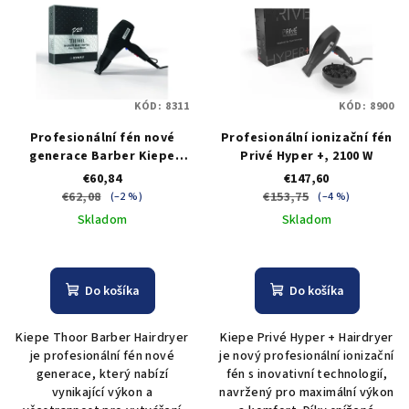
KÓD:
8311
KÓD:
8900
Profesionální fén nové
Profesionální ionizační fén
generace Barber Kiepe
Privé Hyper +, 2100 W
Thoor Hairdryer - černý
€60,84
€147,60
€62,08
€153,75
(–2 %)
(–4 %)
Skladom
Skladom
Do košíka
Do košíka
Kiepe Thoor Barber Hairdryer
Kiepe Privé Hyper + Hairdryer
je profesionální fén nové
je nový profesionální ionizační
generace, který nabízí
fén s inovativní technologií,
vynikající výkon a
navržený pro maximální výkon