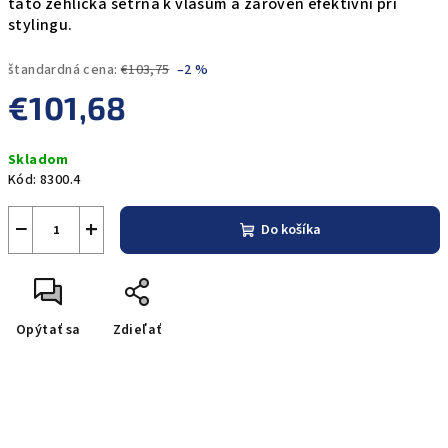
tato žehlička šetrná k vlasům a zároveň efektivní při
stylingu.
štandardná cena:
€103,75
–2 %
€101,68
Jednotková
Skladom
cena:
Kód:
8300.4
−
+
Do košíka
Opýtať sa
Zdieľať