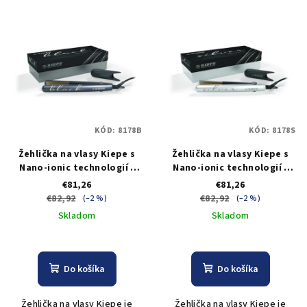
KÓD:
8178B
KÓD:
8178S
Žehlička na vlasy Kiepe s
Žehlička na vlasy Kiepe s
Nano-ionic technologií -
Nano-ionic technologií -
černá
stříbrná
€81,26
€81,26
€82,92
€82,92
(–2 %)
(–2 %)
Skladom
Skladom
Do košíka
Do košíka
Žehlička na vlasy Kiepe je
Žehlička na vlasy Kiepe je