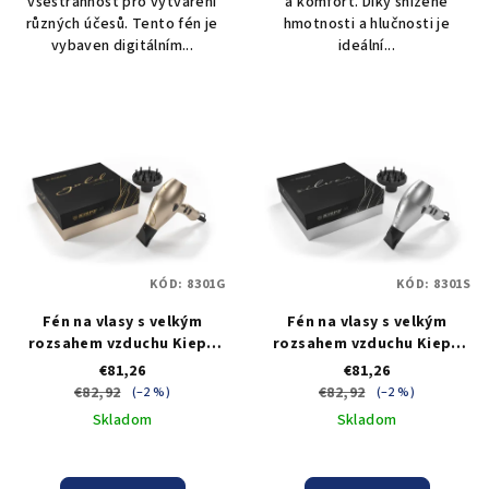
všestrannost pro vytváření
a komfort. Díky snížené
různých účesů. Tento fén je
hmotnosti a hlučnosti je
vybaven digitálním...
ideální...
KÓD:
8301G
KÓD:
8301S
Fén na vlasy s velkým
Fén na vlasy s velkým
rozsahem vzduchu Kiepe
rozsahem vzduchu Kiepe
Hairdryer Gold - zlatý
Hairdryer Silver - stříbrný
€81,26
€81,26
€82,92
€82,92
(–2 %)
(–2 %)
Skladom
Skladom