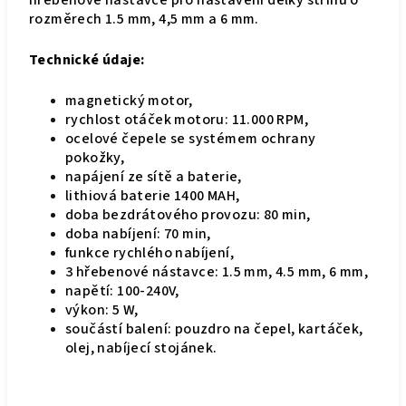
hřebenové nástavce pro nastavení délky střihu o
rozměrech 1.5 mm, 4,5 mm a 6 mm.
Technické údaje:
magnetický motor,
rychlost otáček motoru: 11.000 RPM,
ocelové čepele se systémem ochrany
pokožky,
napájení ze sítě a baterie,
lithiová baterie 1400 MAH,
doba bezdrátového provozu: 80 min,
doba nabíjení: 70 min,
funkce rychlého nabíjení,
3 hřebenové nástavce: 1.5 mm, 4.5 mm, 6 mm,
napětí: 100-240V,
výkon: 5 W,
součástí balení: pouzdro na čepel, kartáček,
olej, nabíjecí stojánek.