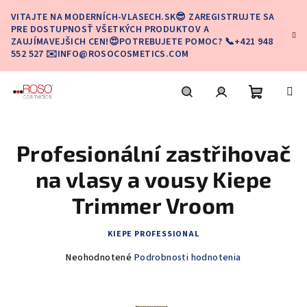
Prejsť
VITAJTE NA MODERNÍCH-VLASECH.SK😎 ZAREGISTRUJTE SA
na
PRE DOSTUPNOSŤ VŠETKÝCH PRODUKTOV A
obsah
ZAUJÍMAVEJŠICH CEN!😍POTREBUJETE POMOC? 📞+421 948
552 527 ✉️INFO@ROSOCOSMETICS.COM
Nákupn
Hľadať
Prihlásenie
Profesionální zastřihovač
košík
na vlasy a vousy Kiepe
Trimmer Vroom
KIEPE PROFESSIONAL
Priemerné
Neohodnotené
Podrobnosti hodnotenia
hodnotenie
produktu
je