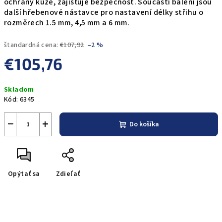
ochrany kůže, zajišťuje bezpečnost. Součástí balení jsou
další hřebenové nástavce pro nastavení délky střihu o
rozměrech 1.5 mm, 4,5 mm a 6 mm.
štandardná cena:
€107,92
–2 %
€105,76
Jednotková
Skladom
cena:
Kód:
6345
−
+
Do košíka
Opýtať sa
Zdieľať