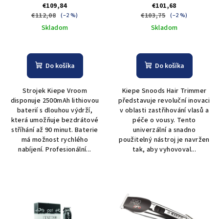
strojek s páčkou Kiepe
Trimmer Snoods
€109,84
€101,68
Vroom Clipper
€112,08
€103,75
(–2 %)
(–2 %)
Skladom
Skladom
Do košíka
Do košíka
Strojek Kiepe Vroom
Kiepe Snoods Hair Trimmer
disponuje 2500mAh lithiovou
představuje revoluční inovaci
baterií s dlouhou výdrží,
v oblasti zastřihování vlasů a
která umožňuje bezdrátové
péče o vousy. Tento
stříhání až 90 minut. Baterie
univerzální a snadno
má možnost rychlého
použitelný nástroj je navržen
nabíjení. Profesionální...
tak, aby vyhovoval...