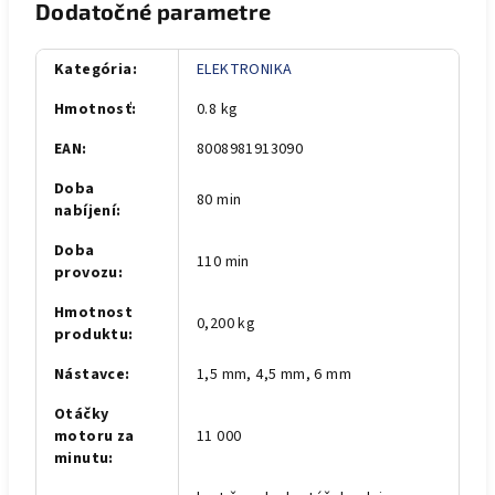
Dodatočné parametre
Kategória
:
ELEKTRONIKA
Hmotnosť
:
0.8 kg
EAN
:
8008981913090
Doba
80 min
nabíjení
:
Doba
110 min
provozu
:
Hmotnost
0,200 kg
produktu
:
Nástavce
:
1,5 mm, 4,5 mm, 6 mm
Otáčky
motoru za
11 000
minutu
: