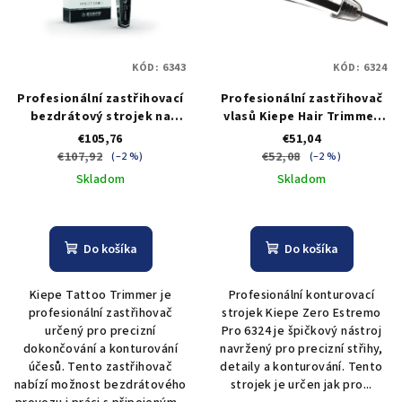
KÓD:
6343
KÓD:
6324
Profesionální zastřihovací
Profesionální zastřihovač
bezdrátový strojek na
vlasů Kiepe Hair Trimmer
vlasy Kiepe Tattoo
Zero Pro
€105,76
€51,04
Trimmer
€107,92
€52,08
(–2 %)
(–2 %)
Skladom
Skladom
Do košíka
Do košíka
Kiepe Tattoo Trimmer je
Profesionální konturovací
profesionální zastřihovač
strojek Kiepe Zero Estremo
určený pro precizní
Pro 6324 je špičkový nástroj
dokončování a konturování
navržený pro precizní střihy,
účesů. Tento zastřihovač
detaily a konturování. Tento
nabízí možnost bezdrátového
strojek je určen jak pro...