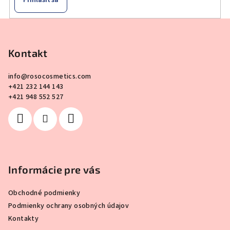
Z
á
p
Kontakt
ä
info
@
rosocosmetics.com
t
+421 232 144 143
i
+421 948 552 527
e
Informácie pre vás
Obchodné podmienky
Podmienky ochrany osobných údajov
Kontakty