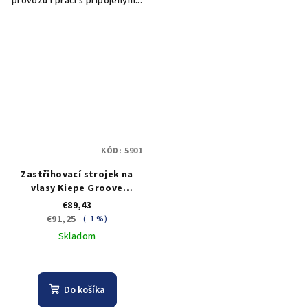
provozu i práci s připojeným...
KÓD:
5901
Zastřihovací strojek na
vlasy Kiepe Groove
Trimmer
€89,43
€91,25
(–1 %)
Skladom
Do košíka