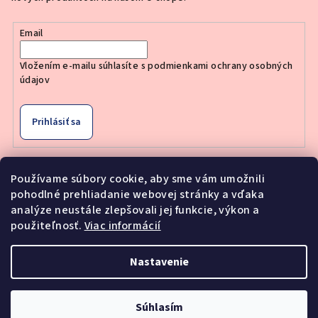
Email
Vložením e-mailu súhlasíte s
podmienkami ochrany osobných
údajov
Prihlásiť sa
Používame súbory cookie, aby sme vám umožnili
pohodlné prehliadanie webovej stránky a vďaka
Nákupný košík
analýze neustále zlepšovali jej funkcie, výkon a
použiteľnosť.
Viac informácií
0
ks /
€0
Nastavenie
Copyright 2026
Moderne Vlasy
. Všetky práva vyhradené.
Upraviť nastavenie cookies
Súhlasím