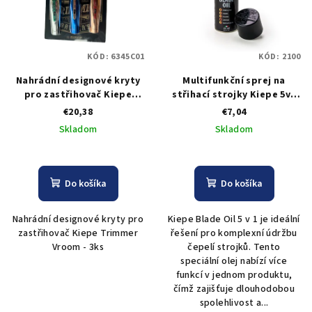
KÓD:
6345C01
KÓD:
2100
Nahrádní designové kryty
Multifunkční sprej na
pro zastřihovač Kiepe
střihací strojky Kiepe 5v1
Trimmer Vroom - 3ks
Blade oil, 400 ml
€20,38
€7,04
Skladom
Skladom
Do košíka
Do košíka
Nahrádní designové kryty pro
Kiepe Blade Oil 5 v 1 je ideální
zastřihovač Kiepe Trimmer
řešení pro komplexní údržbu
Vroom - 3ks
čepelí strojků. Tento
speciální olej nabízí více
funkcí v jednom produktu,
čímž zajišťuje dlouhodobou
spolehlivost a...