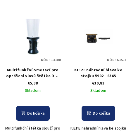
KÓD:
13100
KÓD:
615.2
Multifunkční ometací pro
KIEPE náhradní hlava ke
oprášení vlasů štětka DNA
stojku 5902 - 6345
Evolution
€5,38
€30,83
Skladom
Skladom
Do košíka
Do košíka
Multifunkční štětka slouží pro
KIEPE náhradní hlava ke stojku