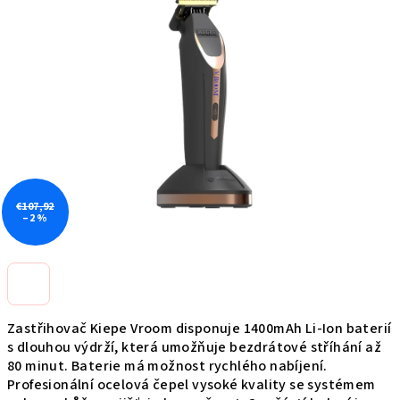
0,0
z
5
hviezdičiek.
€107,92
–2 %
Zastřihovač Kiepe Vroom disponuje 1400mAh Li-Ion baterií
s dlouhou výdrží, která umožňuje bezdrátové stříhání až
80 minut. Baterie má možnost rychlého nabíjení.
Profesionální ocelová čepel vysoké kvality se systémem