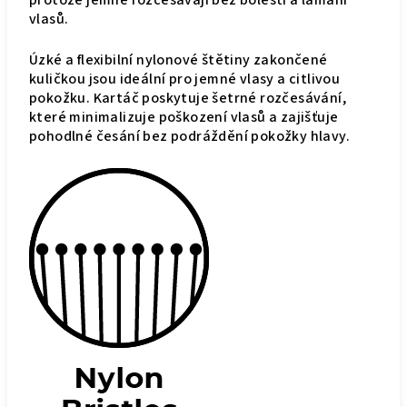
protože jemně rozčesávají bez bolesti a lámání
vlasů.
Úzké a flexibilní nylonové štětiny zakončené
kuličkou jsou ideální pro jemné vlasy a citlivou
pokožku. Kartáč poskytuje šetrné rozčesávání,
které minimalizuje poškození vlasů a zajišťuje
pohodlné česání bez podráždění pokožky hlavy.