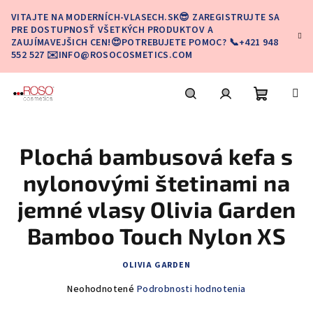
Prejsť
VITAJTE NA MODERNÍCH-VLASECH.SK😎 ZAREGISTRUJTE SA
na
PRE DOSTUPNOSŤ VŠETKÝCH PRODUKTOV A
obsah
ZAUJÍMAVEJŠICH CEN!😍POTREBUJETE POMOC? 📞+421 948
552 527 ✉️INFO@ROSOCOSMETICS.COM
Nákupn
Hľadať
Prihlásenie
Plochá bambusová kefa s
košík
nylonovými štetinami na
jemné vlasy Olivia Garden
Bamboo Touch Nylon XS
OLIVIA GARDEN
Priemerné
Neohodnotené
Podrobnosti hodnotenia
hodnotenie