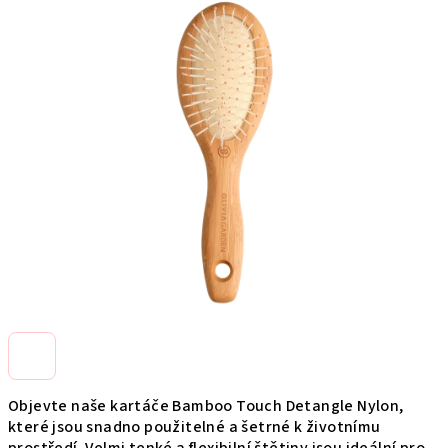
produktu
je
0,0
z
5
hviezdičiek.
Objevte naše kartáče Bamboo Touch Detangle Nylon,
které jsou snadno použitelné a šetrné k životnímu