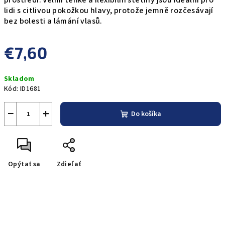
prostředí. Velmi tenké a flexibilní štětiny jsou ideální pro
lidi s citlivou pokožkou hlavy, protože jemně rozčesávají
bez bolesti a lámání vlasů.
€7,60
Jednotková
Skladom
cena:
Kód:
ID1681
−
+
Do košíka
Opýtať sa
Zdieľať