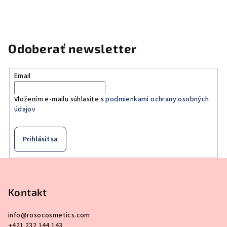
Odoberať newsletter
Email
Vložením e-mailu súhlasíte s
podmienkami ochrany osobných
údajov
Prihlásiť sa
Z
á
p
Kontakt
ä
info
@
rosocosmetics.com
t
+421 232 144 143