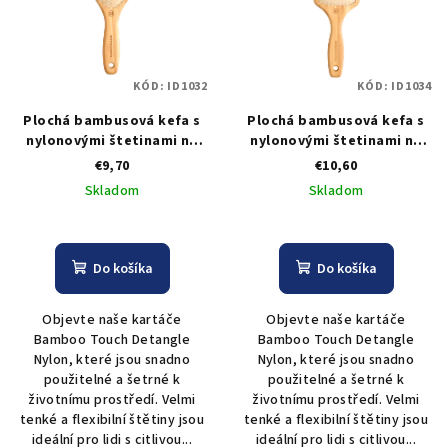
KÓD:
ID1032
KÓD:
ID1034
Plochá bambusová kefa s
Plochá bambusová kefa s
nylonovými štetinami na
nylonovými štetinami na
jemné vlasy Olivia Garden
jemné vlasy Olivia Garden
€9,70
€10,60
Bamboo Touch Nylon M
Bamboo Touch Nylon L
Skladom
Skladom
Do košíka
Do košíka
Objevte naše kartáče
Objevte naše kartáče
Bamboo Touch Detangle
Bamboo Touch Detangle
Nylon, které jsou snadno
Nylon, které jsou snadno
použitelné a šetrné k
použitelné a šetrné k
životnímu prostředí. Velmi
životnímu prostředí. Velmi
tenké a flexibilní štětiny jsou
tenké a flexibilní štětiny jsou
ideální pro lidi s citlivou...
ideální pro lidi s citlivou...