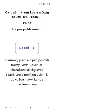
KÓD:
53
Oxidační krém Lovien Oxig
20 VOL 6% - 1000 ml
€4,54
Iba pre prihlásených
Detail
Krémový peroxid pro použití
barvy Lovin Color. Je
charakteristický svojí
stabilitou a není agresivní k
pokožce hlavy. Lehce
parfemovaný.