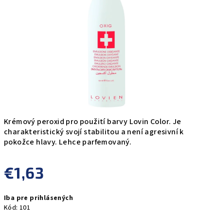
5
hviezdičiek.
Krémový peroxid pro použití barvy Lovin Color. Je
charakteristický svojí stabilitou a není agresivní k
pokožce hlavy. Lehce parfemovaný.
€1,63
Jednotková
Iba pre prihlásených
cena:
Kód:
101