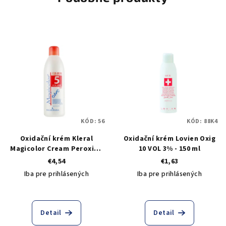
KÓD:
56
KÓD:
88K4
Oxidační krém Kleral
Oxidační krém Lovien Oxig
Magicolor Cream Peroxide
10 VOL 3% - 150 ml
5 VOL 1,5% - 1000 ml
€4,54
€1,63
Iba pre prihlásených
Iba pre prihlásených
Detail
Detail