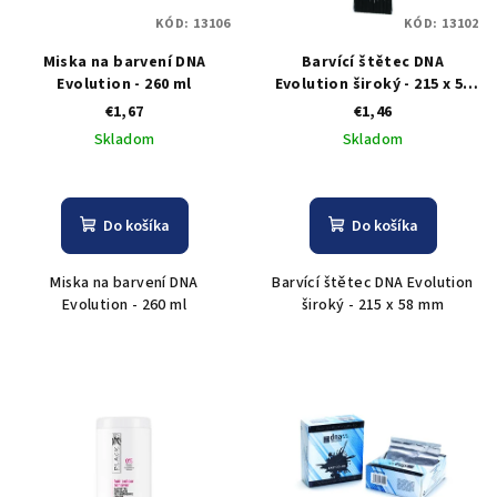
KÓD:
13106
KÓD:
13102
Miska na barvení DNA
Barvící štětec DNA
Evolution - 260 ml
Evolution široký - 215 x 58
mm
€1,67
€1,46
Skladom
Skladom
Do košíka
Do košíka
Miska na barvení DNA
Barvící štětec DNA Evolution
Evolution - 260 ml
široký - 215 x 58 mm