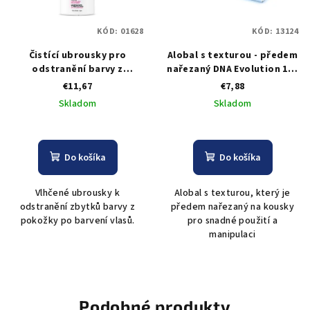
KÓD:
01628
KÓD:
13124
Čistící ubrousky pro
Alobal s texturou - předem
odstranění barvy z
nařezaný DNA Evolution 125
pokožky Black Hair Color
x 274 mm
€11,67
€7,88
Remover - 100 ks
Skladom
Skladom
Do košíka
Do košíka
Vlhčené ubrousky k
Alobal s texturou, který je
odstranění zbytků barvy z
předem nařezaný na kousky
pokožky po barvení vlasů.
pro snadné použití a
manipulaci
Podobné produkty