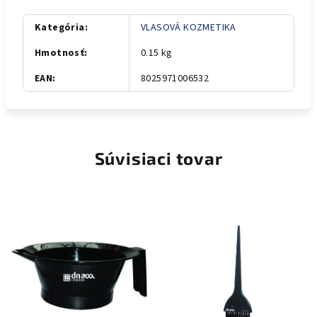
Kategória
:
VLASOVÁ KOZMETIKA
Hmotnosť
:
0.15 kg
EAN
:
8025971006532
Súvisiaci tovar