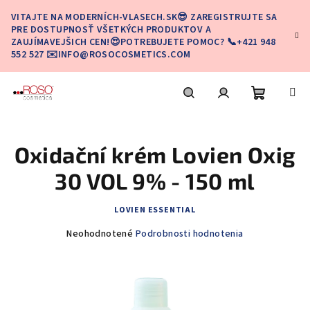
Prejsť
VITAJTE NA MODERNÍCH-VLASECH.SK😎 ZAREGISTRUJTE SA
na
PRE DOSTUPNOSŤ VŠETKÝCH PRODUKTOV A
obsah
ZAUJÍMAVEJŠICH CEN!😍POTREBUJETE POMOC? 📞+421 948
552 527 ✉️INFO@ROSOCOSMETICS.COM
Nákupn
Hľadať
Prihlásenie
Oxidační krém Lovien Oxig
košík
30 VOL 9% - 150 ml
LOVIEN ESSENTIAL
Priemerné
Neohodnotené
Podrobnosti hodnotenia
hodnotenie
produktu
je
0,0
z