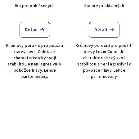
Iba pre prihlásených
Iba pre prihlásených
Detail
Detail
Krémový peroxid pro použití
Krémový peroxid pro použití
barvy Lovin Color. Je
barvy Lovin Color. Je
charakteristický svojí
charakteristický svojí
stabilitou a není agresivní k
stabilitou a není agresivní k
pokožce hlavy. Lehce
pokožce hlavy. Lehce
parfemovaný.
parfemovaný.