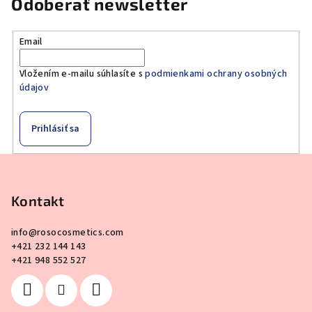
Odoberať newsletter
Email
Vložením e-mailu súhlasíte s
podmienkami ochrany osobných
údajov
Prihlásiť sa
Z
á
p
Kontakt
ä
info
@
rosocosmetics.com
t
+421 232 144 143
i
+421 948 552 527
e