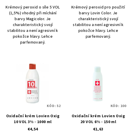
Krémový peroxid o síle 5 VOL
Krémový peroxid pro použití
(1,5%) vhodný při míchání
barvy Lovin Color. Je
barvy Magicolor. Je
charakteristický svojí
charakteristický svojí
stabilitou a není agresivní k
stabilitou a není agresivní k
pokožce hlavy. Lehce
pokožce hlavy. Lehce
parfemovaný.
parfemovaný.
KÓD:
52
KÓD:
100
Oxidační krém Lovien Oxig
Oxidační krém Lovien Oxig
10 VOL 3% - 1000 ml
20 VOL 6% - 150 ml
€4,54
€1,63