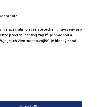
odnotenia
sh
je speciální olej se štětečkem, navržený pro
nto precizní nástroj zajišťuje snadnou a
je jejich životnost a zajišťuje hladký chod
Do košíka