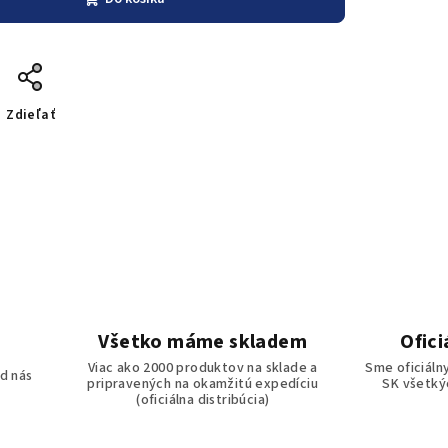
Zdieľať
Všetko máme skladem
Ofici
o
Viac ako 2000 produktov na sklade a
Sme oficiáln
d nás
pripravených na okamžitú expedíciu
SK všetkýc
(oficiálna distribúcia)