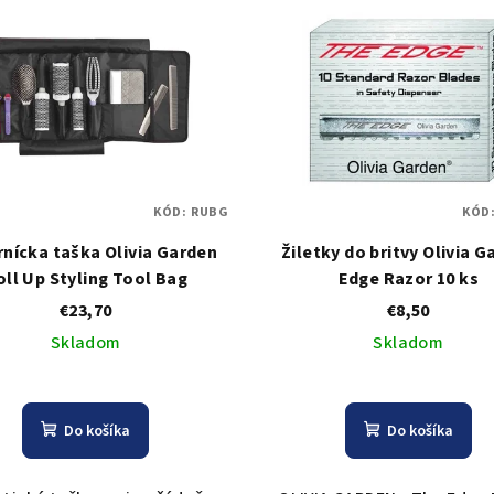
KÓD:
RUBG
KÓD
nícka taška Olivia Garden
Žiletky do britvy Olivia 
oll Up Styling Tool Bag
Edge Razor 10 ks
€23,70
€8,50
Skladom
Skladom
Do košíka
Do košíka