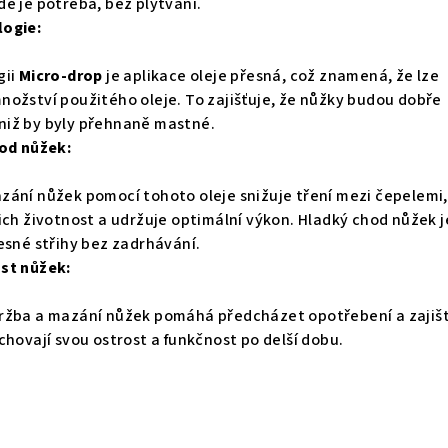
de je potřeba, bez plýtvání.
logie:
gii
Micro-drop
je aplikace oleje přesná, což znamená, že lze
nožství použitého oleje. To zajišťuje, že nůžky budou dobře
iž by byly přehnaně mastné.
hod nůžek:
zání nůžek pomocí tohoto oleje snižuje tření mezi čepelemi,
jich životnost a udržuje optimální výkon. Hladký chod nůžek j
esné střihy bez zadrhávání.
st nůžek:
ržba a mazání nůžek pomáhá předcházet opotřebení a zajišť
chovají svou ostrost a funkčnost po delší dobu.