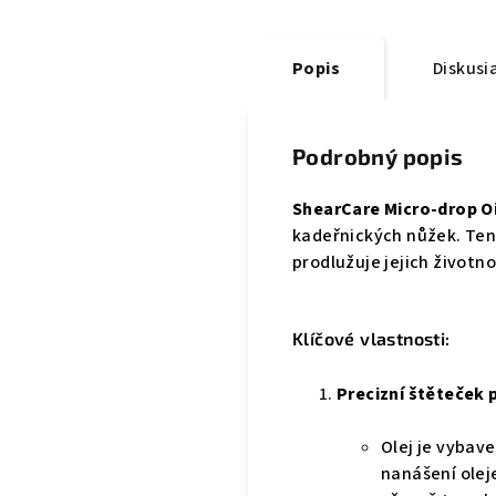
Popis
Diskusi
Podrobný popis
ShearCare Micro-drop Oi
kadeřnických nůžek. Tent
prodlužuje jejich životno
Klíčové vlastnosti:
Precizní štěteček p
Olej je vyba
nanášení oleje