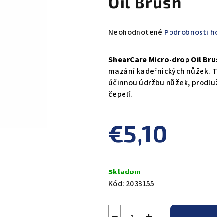
Oil Brush
Priemerné
Neohodnotené
Podrobnosti h
hodnotenie
produktu
ShearCare Micro-drop Oil Bru
je
mazání kadeřnických nůžek. Te
0,0
účinnou údržbu nůžek, prodlužu
z
čepelí.
5
hviezdičiek.
€5,10
Jednotková
cena:
Skladom
Kód:
2033155
−
+