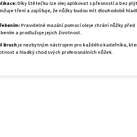
likace:
Díky štětečku lze olej aplikovat s přesností a bez plý
nižuje tření a zajišťuje, že nůžky budou mít dlouhodobě hlad
řebením:
Pravidelné mazání pomocí oleje chrání nůžky před
ením a prodlužuje jejich životnost.
l Brush
je nezbytným nástrojem pro každého kadeřníka, kte
votnost a hladký chod svých profesionálních nůžek.