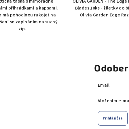
ktická taška s mimořádně
OLIVIA GARDEN - The Edge
ními přihrádkami a kapsami.
Blades 10ks - žiletky do b
a má pohodlnou rukojeť na
Olivia Garden Edge Raz
šení se zapínáním na suchý
zip.
Odober
Email
Vložením e-mai
Prihlásiť sa