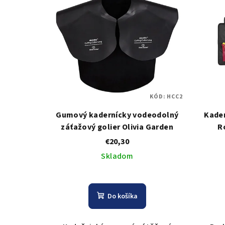
KÓD:
HCC2
Gumový kadernícky vodeodolný
Kader
záťažový golier Olivia Garden
R
€20,30
Skladom
Do košíka