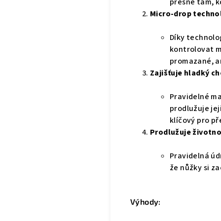
přesně tam, k
Micro-drop techno
Díky technolo
kontrolovat m
promazané, an
Zajišťuje hladký c
Pravidelné ma
prodlužuje je
klíčový pro př
Prodlužuje životno
Pravidelná úd
že nůžky si za
Výhody: