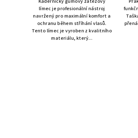
Kadeřnický gumový zátěžový
Pra
límec je profesionální nástroj
funkč
navržený pro maximální komfort a
Tašk
ochranu během stříhání vlasů.
přená
Tento límec je vyroben z kvalitního
materiálu, který...