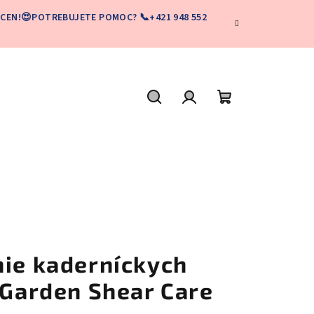
CEN!😍POTREBUJETE POMOC? 📞+421 948 552
Hľadať
Prihlásenie
Nákupný
košík
nie kaderníckych
 Garden Shear Care