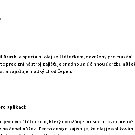
a
l Brush
je speciální olej se štětečkem, navržený pro mazání
o precizní nástroj zajišťuje snadnou a účinnou údržbu nůže
st a zajišťuje hladký chod čepelí.
ro aplikaci:
ven jemným štětečkem, který umožňuje přesné a rovnoměrné
 na čepel nůžek. Tento design zajišťuje, že olej je aplikován