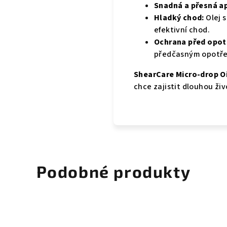
Snadná a přesná ap
Hladký chod:
Olej s
efektivní chod.
Ochrana před opot
předčasným opotřeb
ShearCare Micro-drop Oi
chce zajistit dlouhou ži
Podobné produkty