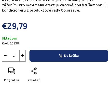
a čajovníku, které zároveň zajistí ochranu před UV
zářením. Pro maximální efekt je vhodné použití šamponu i
kondicionéru z produktové řady Colorsave.
€29,79
Jednotková
Skladom
cena:
Kód:
20138
−
+
Do košíka
Opýtať sa
Zdieľať