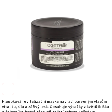
produktu
je
0,0
z
5
hviezdičiek.
Hloubková revitalizační maska navrací barveným vlasům
vitalitu, sílu a zářivý lesk. Obsahuje výtažky z květů ibišku