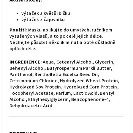
Aktivní složky:
výtažek z květů ibišku
výtažek z čajovníku
Použití
: Masku aplikujte do umytých, ručníkem
vysušených vlasů, a to po celé jejich délce.
Nechejte působit několik minut a poté důkladně
opláchněte.
INGREDIENCE:
Aqua, Cetearyl Alcohol, Glycerin,
Behenyl Alcohol, Butyrospermum Parkii Butter,
Panthenol, Bertholletia Excelsa Seed Oil,
Cetrimonium Chloride, Hydrolyzed Wheat Protein,
Hydrolyzed Soy Protein, Hydrolyzed Corn Protein,
Tocopheryl Acetate, Parfum, Lactic Acid, Benzyl
Alcohol, Ethylhexylglycerin, Benzophenone-4,
Dehydroacetic Acid