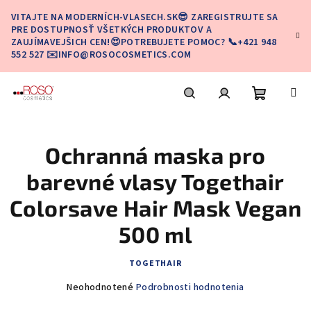
Prejsť
VITAJTE NA MODERNÍCH-VLASECH.SK😎 ZAREGISTRUJTE SA
na
PRE DOSTUPNOSŤ VŠETKÝCH PRODUKTOV A
obsah
ZAUJÍMAVEJŠICH CEN!😍POTREBUJETE POMOC? 📞+421 948
552 527 ✉️INFO@ROSOCOSMETICS.COM
Nákupn
Hľadať
Prihlásenie
Ochranná maska pro
košík
barevné vlasy Togethair
Colorsave Hair Mask Vegan
500 ml
TOGETHAIR
Priemerné
Neohodnotené
Podrobnosti hodnotenia
hodnotenie