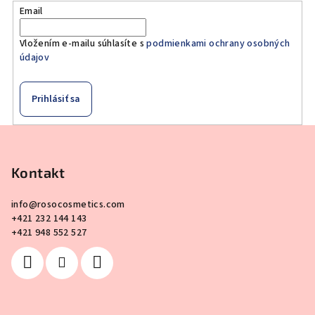
Email
Vložením e-mailu súhlasíte s
podmienkami ochrany osobných
údajov
Prihlásiť sa
Z
á
p
Kontakt
ä
info
@
rosocosmetics.com
t
+421 232 144 143
i
+421 948 552 527
e