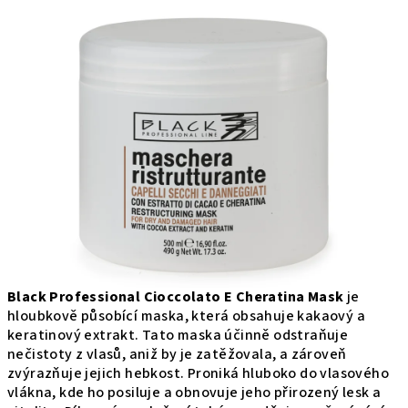
produktu
je
0,0
z
5
hviezdičiek.
Black Professional Cioccolato E Cheratina Mask
je
hloubkově působící maska, která obsahuje kakaový a
keratinový extrakt. Tato maska účinně odstraňuje
nečistoty z vlasů, aniž by je zatěžovala, a zároveň
zvýrazňuje jejich hebkost. Proniká hluboko do vlasového
vlákna, kde ho posiluje a obnovuje jeho přirozený lesk a