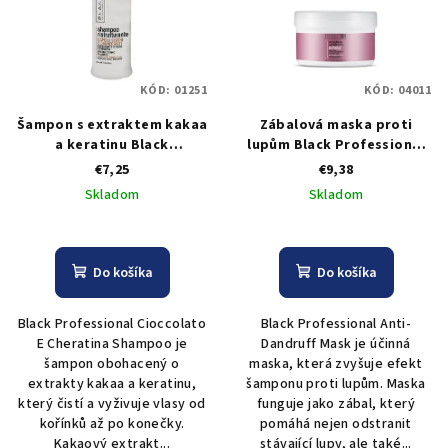
KÓD:
01251
KÓD:
04011
Šampon s extraktem kakaa
Zábalová maska proti
a keratinu Black
lupům Black Professional
Restructing Shampoo 500
Anti-Dandruff Mask - 500 ml
€7,25
€9,38
ml
Skladom
Skladom
Do košíka
Do košíka
Black Professional Cioccolato
Black Professional Anti-
E Cheratina Shampoo je
Dandruff Mask je účinná
šampon obohacený o
maska, která zvyšuje efekt
extrakty kakaa a keratinu,
šamponu proti lupům. Maska
který čistí a vyživuje vlasy od
funguje jako zábal, který
kořínků až po konečky.
pomáhá nejen odstranit
Kakaový extrakt...
stávající lupy, ale také...