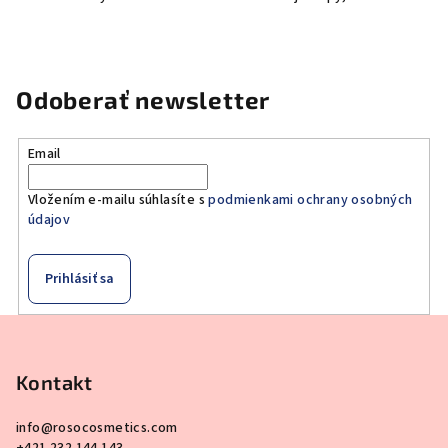
Odoberať newsletter
Email
Vložením e-mailu súhlasíte s
podmienkami ochrany osobných
údajov
Prihlásiť sa
Z
á
p
Kontakt
ä
info
@
rosocosmetics.com
t