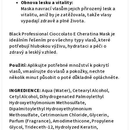
Obnova lesku a vitality:
Maska navrací vlasům jejich přirozený lesk a
vitalitu, aniž by je zatěžovala, takže vlasy
vypadají zdravě a plné života.
Black Professional Cioccolato E Cheratina Mask je
ideálním řešením pro všechny typy vlasů, které
potřebují hlubokou výživu, hydrataci a péči o
zdravý a lesklý vzhled.
Použití:
Aplikujte potřebné množství k pokrytí
vlasů, vmasírujte do vlasů a pokožky, nechte
několik minut působit o poté důkladně opláchněte.
INGREDIENCE:
Aqua (Water), Cetearyl Alcohol,
Cetyl Alcohol, Dihydrogenated Palmoylethyl
Hydroxyethylmonium Methosulfate,
Dipalmitoylethyl Hydroxyethylmonium
Methosulfate, Cetrimonium Chloride, Glycerin,
Parfum (Fragrance), Amodimethicone, Propylene
Glycol, Trideceth-12, Hydrolyzed Keratin,