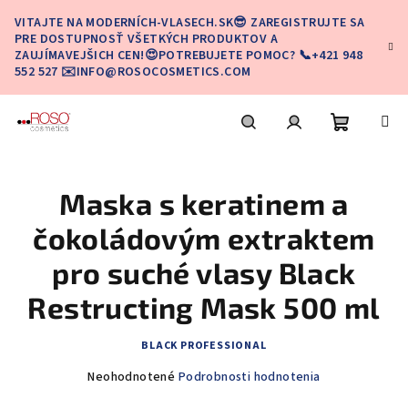
Prejsť
VITAJTE NA MODERNÍCH-VLASECH.SK😎 ZAREGISTRUJTE SA
na
PRE DOSTUPNOSŤ VŠETKÝCH PRODUKTOV A
obsah
ZAUJÍMAVEJŠICH CEN!😍POTREBUJETE POMOC? 📞+421 948
552 527 ✉️INFO@ROSOCOSMETICS.COM
Nákupn
Hľadať
Prihlásenie
Maska s keratinem a
košík
čokoládovým extraktem
pro suché vlasy Black
Restructing Mask 500 ml
BLACK PROFESSIONAL
Priemerné
Neohodnotené
Podrobnosti hodnotenia
hodnotenie