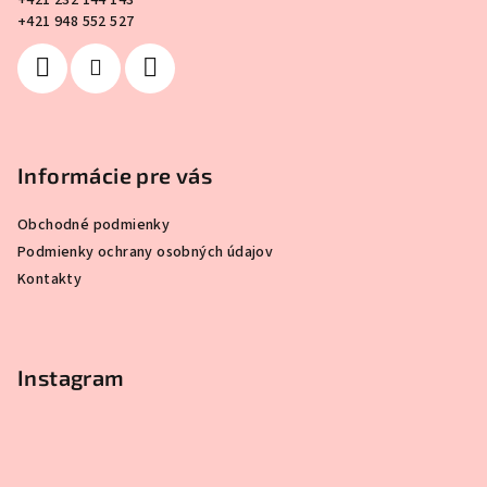
+421 232 144 143
i
+421 948 552 527
e
Informácie pre vás
Obchodné podmienky
Podmienky ochrany osobných údajov
Kontakty
Instagram