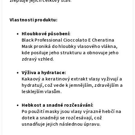
zlepšuje jejich celkový stav.
Vlastnosti produktu:
Hloubkové působení:
Black Professional Cioccolato E Cheratina
Mask proniká do hloubky vlasového vlákna,
kde posiluje jeho strukturu a obnovuje jeho
zdravý vzhled.
Výživa a hydratace:
Kakaový a keratinový extrakt vlasy vyživují a
hydratují, což vede k jemnějším, zdravějším a
lesklejším vlasům.
Hebkost a snadné rozčesávání:
Po použití masky jsou vlasy výrazně hebčí na
dotek a snadněji se rozčesávají, což
usnadňuje jejich následnou úpravu.