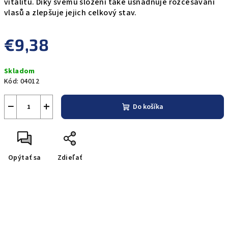
vitalitu. Díky svému složení také usnadňuje rozčesávání
vlasů a zlepšuje jejich celkový stav.
€9,38
Jednotková
Skladom
cena:
Kód:
04012
−
+
Do košíka
Opýtať sa
Zdieľať