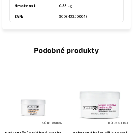
Hmotnosť
:
0.55 kg
EAN
:
8008423500048
Podobné produkty
KÓD:
04006
KÓD:
01101