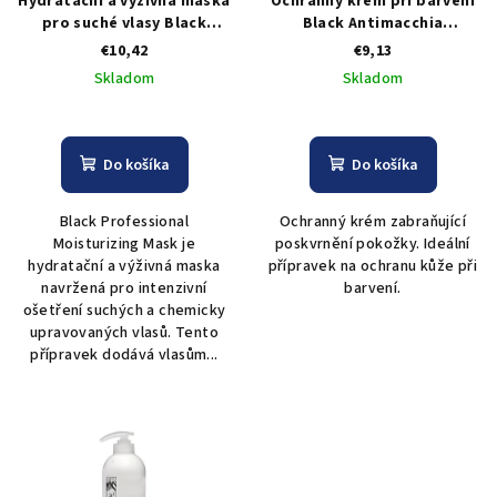
Hydratační a výživná maska
Ochranný krém při barvení
pro suché vlasy Black
Black Antimacchia
Restructuring Mask - 500 ml
Protective Cream 500 ml
€10,42
€9,13
Skladom
Skladom
Do košíka
Do košíka
Black Professional
Ochranný krém zabraňující
Moisturizing Mask je
poskvrnění pokožky. Ideální
hydratační a výživná maska
přípravek na ochranu kůže při
navržená pro intenzivní
barvení.
ošetření suchých a chemicky
upravovaných vlasů. Tento
přípravek dodává vlasům...