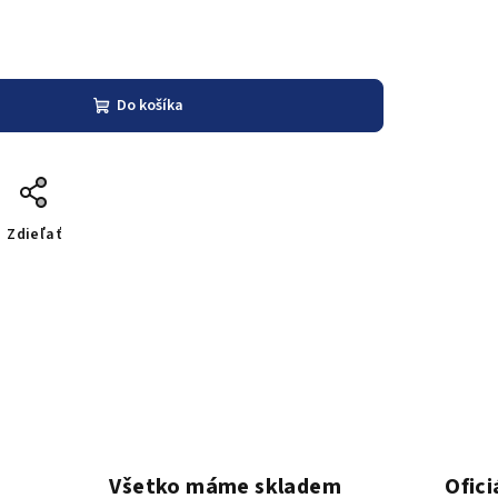
Do košíka
Zdieľať
Všetko máme skladem
Ofici
o