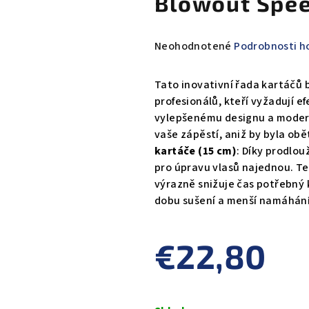
Blowout Spee
Priemerné
Neohodnotené
Podrobnosti h
hodnotenie
produktu
Tato inovativní řada kartáčů
je
profesionálů, kteří vyžadují ef
0,0
vylepšenému designu a modern
z
vaše zápěstí, aniž by byla obě
5
kartáče (15 cm)
: Díky prodlou
hviezdičiek.
pro úpravu vlasů najednou. Te
výrazně snižuje čas potřebný 
dobu sušení a menší namáhání 
€22,80
Jednotková
cena: