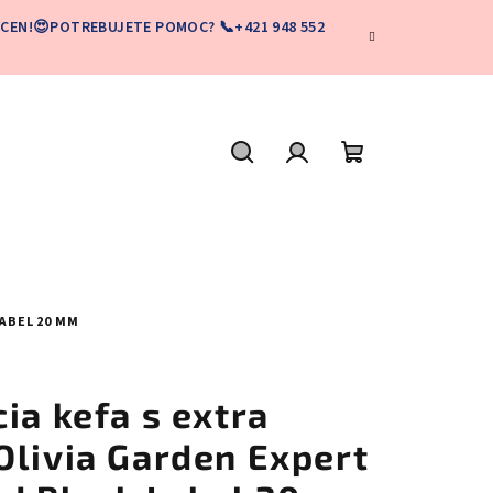
CEN!😍POTREBUJETE POMOC? 📞+421 948 552
Hľadať
Prihlásenie
Nákupný
košík
ABEL 20 MM
ia kefa s extra
Olivia Garden Expert