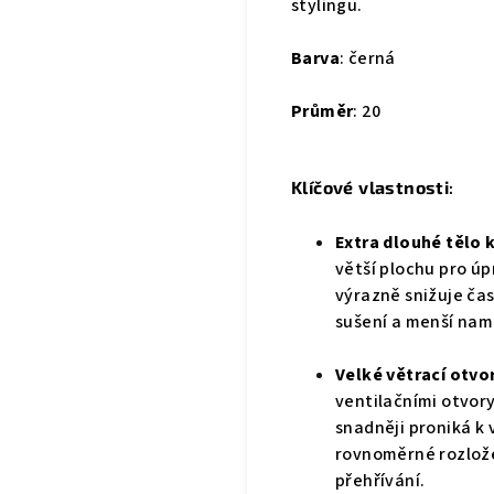
stylingu.
Barva
: černá
Průměr
: 20
Klíčové
vlastnosti
:
Extra dlouhé tělo 
větší plochu pro úp
výrazně snižuje čas
sušení a menší namá
Velké větrací otvo
ventilačními otvory
snadněji proniká k 
rovnoměrné rozložen
přehřívání.