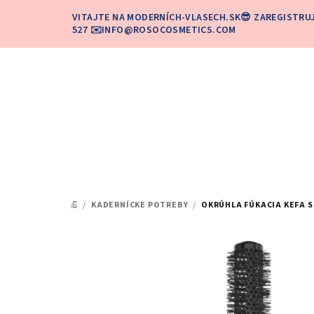
Prejsť
VITAJTE NA MODERNÍCH-VLASECH.SK😎 ZAREGISTRU
na
527 ✉️INFO@ROSOCOSMETICS.COM
obsah
/
KADERNÍCKE POTREBY
/
OKRÚHLA FÚKACIA KEFA S
DOMOV