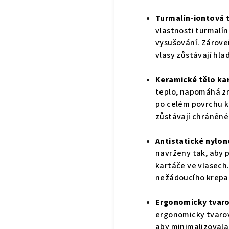
Turmalín-iontová 
vlastnosti turmalín
vysušování. Zároveň
vlasy zůstávají hla
Keramické tělo ka
teplo, napomáhá zry
po celém povrchu ka
zůstávají chráněné
Antistatické nylon
navrženy tak, aby 
kartáče ve vlasech
nežádoucího krepa
Ergonomicky tvaro
ergonomicky tvarov
aby minimalizovala 