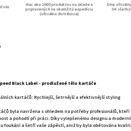
Viac ako 2000 produktov na sklade a
Sme oficiáln
d nás
pripravených na okamžitú expedíciu
SK všetkýc
(oficiálna distribúcia)
a
peed Black Label - prodlužené tělo kartáče
ních kartáčů: Rychlejší, šetrnější a efektivnější styling
táčů byla navržena s ohledem na potřeby profesionálů, kteří
snost a pohodlí při práci. Díky vylepšenému designu a modern
u foukání a šetří vaše zápěstí, aniž by byla obětována kvalit