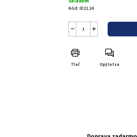
Skladom
Kód:
ID2124
−
+
Tlač
Opýtať sa
Doprava zadarm