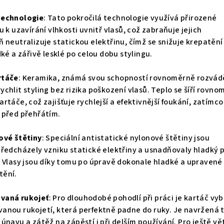
technologie
: Tato pokročilá technologie využívá přirozené
u k uzavírání vlhkosti uvnitř vlasů, což zabraňuje jejich
 neutralizuje statickou elektřinu, čímž se snižuje krepatění
dké a zářivě lesklé po celou dobu stylingu.
rtáče
: Keramika, známá svou schopností rovnoměrně rozvád
chlit styling bez rizika poškození vlasů. Teplo se šíří rovn
rtáče, což zajišťuje rychlejší a efektivnější foukání, zatímco
 před přehřátím.
ové štětiny
: Speciální antistatické nylonové štětiny jsou
předcházely vzniku statické elektřiny a usnadňovaly hladký 
. Vlasy jsou díky tomu po úpravě dokonale hladké a upravené
tění.
vaná rukojeť
: Pro dlouhodobé pohodlí při práci je kartáč vy
anou rukojetí, která perfektně padne do ruky. Je navržená t
únavu a zátěž na zápěstí i při delším používání. Pro ještě vě