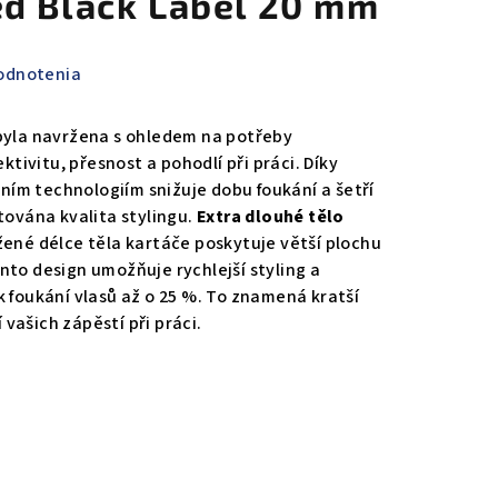
d Black Label 20 mm
odnotenia
 byla navržena s ohledem na potřeby
ektivitu, přesnost a pohodlí při práci. Díky
ím technologiím snižuje dobu foukání a šetří
tována kvalita stylingu.
Extra dlouhé tělo
žené délce těla kartáče poskytuje větší plochu
nto design umožňuje rychlejší styling a
k foukání vlasů až o 25 %. To znamená kratší
vašich zápěstí při práci.