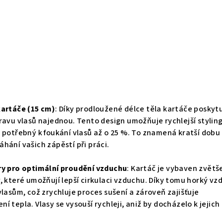
kartáče (15 cm)
: Díky prodloužené délce těla kartáče poskyt
ravu vlasů najednou. Tento design umožňuje rychlejší styling
 potřebný k foukání vlasů až o 25 %. To znamená kratší dobu
hání vašich zápěstí při práci.
ry pro optimální proudění vzduchu
: Kartáč je vybaven zvět
, které umožňují lepší cirkulaci vzduchu. Díky tomu horký vz
vlasům, což zrychluje proces sušení a zároveň zajišťuje
í tepla. Vlasy se vysouší rychleji, aniž by docházelo k jejich