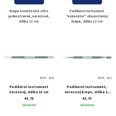
Kiepe kosmetické očko
Pedikúrní instrument
jednostranné, nerezové,
"exkavátor" oboustranný
délka 11 cm
Kiepe, délka 13 cm
KÓD:
410
KÓD:
411
Pedikúrní instrument
Pedikúrní instrument,
nerezový, délka 13 cm
nerezový Kiepe, délka 13
cm
€3,75
€3,75
Skladom
Skladom