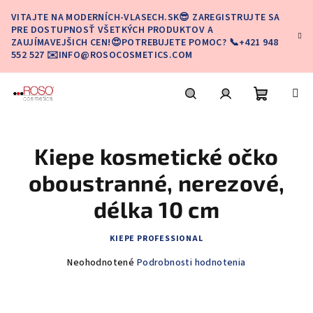
Prejsť
VITAJTE NA MODERNÍCH-VLASECH.SK😎 ZAREGISTRUJTE SA
na
PRE DOSTUPNOSŤ VŠETKÝCH PRODUKTOV A
obsah
ZAUJÍMAVEJŠICH CEN!😍POTREBUJETE POMOC? 📞+421 948
552 527 ✉️INFO@ROSOCOSMETICS.COM
Nákupn
Hľadať
Prihlásenie
Kiepe kosmetické očko
košík
oboustranné, nerezové,
délka 10 cm
KIEPE PROFESSIONAL
Priemerné
Neohodnotené
Podrobnosti hodnotenia
hodnotenie
produktu
je