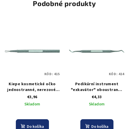
Podobné produkty
KÓD:
415
KÓD:
414
Kiepe kosmetické očko
Pedikúrní instrument
jednostranné, nerezové,
"exkavátor" oboustranný
délka 11 cm
Kiepe, délka 13 cm
€3,96
€4,33
Skladom
Skladom
Do košíka
Do košíka