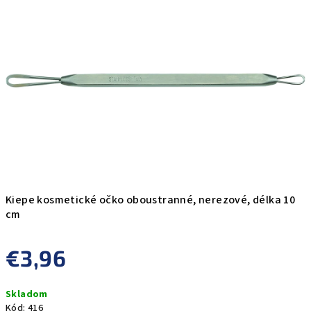
0,0
z
5
hviezdičiek.
Kiepe kosmetické očko oboustranné, nerezové, délka 10
cm
€3,96
Jednotková
Skladom
cena:
Kód:
416