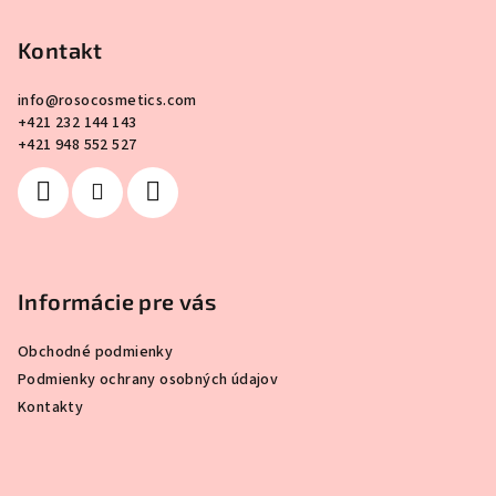
á
p
Kontakt
ä
info
@
rosocosmetics.com
t
+421 232 144 143
i
+421 948 552 527
e
Informácie pre vás
Obchodné podmienky
Podmienky ochrany osobných údajov
Kontakty