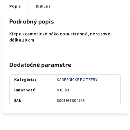
Popis
Diskusia
Podrobný popis
Kiepe kosmetické očko oboustranné, nerezové,
délka 10 cm
Dodatočné parametre
Kategória
:
KADERNÍCKE POTREBY
Hmotnosť
:
0.01 kg
EAN
:
8008981004163