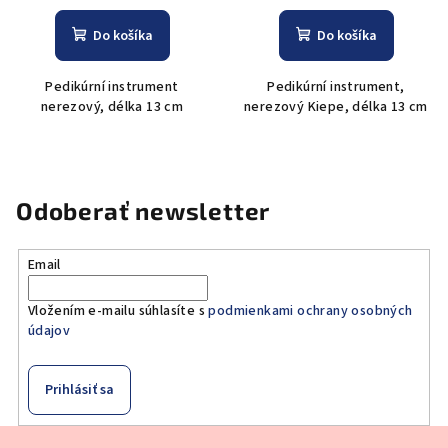
Do košíka
Do košíka
Pedikúrní instrument
Pedikúrní instrument,
nerezový, délka 13 cm
nerezový Kiepe, délka 13 cm
Odoberať newsletter
Email
Vložením e-mailu súhlasíte s
podmienkami ochrany osobných
údajov
Prihlásiť sa
Z