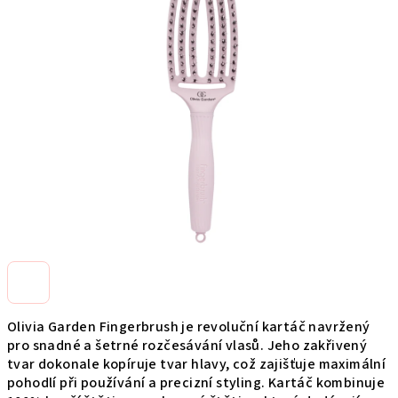
0,0
z
5
hviezdičiek.
Olivia Garden Fingerbrush je revoluční kartáč navržený
pro snadné a šetrné rozčesávání vlasů. Jeho zakřivený
tvar dokonale kopíruje tvar hlavy, což zajišťuje maximální
pohodlí při používání a precizní styling. Kartáč kombinuje