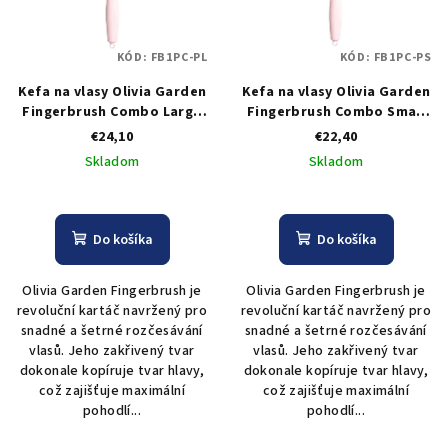
KÓD:
FB1PC-PL
KÓD:
FB1PC-PS
Kefa na vlasy Olivia Garden
Kefa na vlasy Olivia Garden
Fingerbrush Combo Large
Fingerbrush Combo Small
pastelovo ružová
pastelovo ružová
€24,10
€22,40
Skladom
Skladom
Do košíka
Do košíka
Olivia Garden Fingerbrush je
Olivia Garden Fingerbrush je
revoluční kartáč navržený pro
revoluční kartáč navržený pro
snadné a šetrné rozčesávání
snadné a šetrné rozčesávání
vlasů. Jeho zakřivený tvar
vlasů. Jeho zakřivený tvar
dokonale kopíruje tvar hlavy,
dokonale kopíruje tvar hlavy,
což zajišťuje maximální
což zajišťuje maximální
pohodlí...
pohodlí...