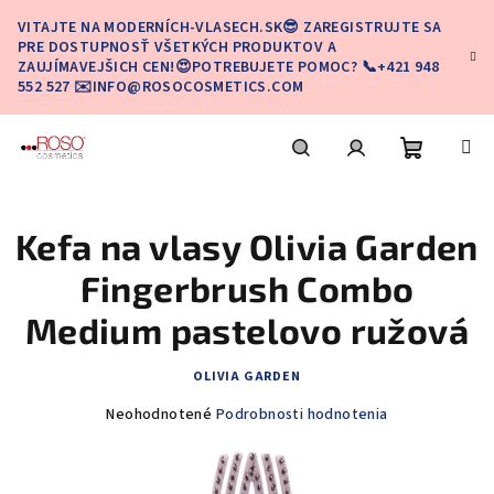
Prejsť
VITAJTE NA MODERNÍCH-VLASECH.SK😎 ZAREGISTRUJTE SA
na
PRE DOSTUPNOSŤ VŠETKÝCH PRODUKTOV A
obsah
ZAUJÍMAVEJŠICH CEN!😍POTREBUJETE POMOC? 📞+421 948
552 527 ✉️INFO@ROSOCOSMETICS.COM
Nákupn
Hľadať
Prihlásenie
Kefa na vlasy Olivia Garden
košík
Fingerbrush Combo
Medium pastelovo ružová
OLIVIA GARDEN
Priemerné
Neohodnotené
Podrobnosti hodnotenia
hodnotenie
produktu
je