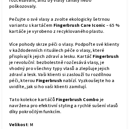
rozčesávání, aniž by vlasy tahaly nebo
poškozovaly.
Pečujte o své vlasy a zvolte ekologicky šetrnou
variantu s kartáčem
Fingerbrush Care Iconic
– 65 %
kartáče je vyrobeno z recyklovaného plastu.
Více pohody skrze péči o vlasy. Podpořte své klienty
v každodenních rituálech péče o vlasy, které
přispívají k jejich zdraví a lesku. Kartáč
Fingerbrush
je revoluční: bezbolestně rozčesává vlasy, je
vhodný pro všechny typy vlasů a zlepšuje jejich
zdraví a lesk. Vaši klienti si zaslouží tu rozdílnou
péči, kterou
Fingerbrush
nabízí. Vyzkoušejte ho a
uvidíte, jak si ho vaši klienti zamilují.
Tato kolekce kartáčů
Fingerbrush Combo
je
navržena pro efektivní styling a rychlé sušení vlasů
díky pokročilým funkcím.
Velikost
: M