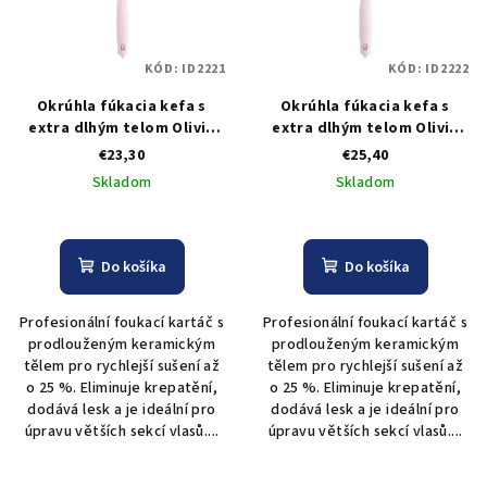
KÓD:
ID2221
KÓD:
ID2222
Okrúhla fúkacia kefa s
Okrúhla fúkacia kefa s
extra dlhým telom Olivia
extra dlhým telom Olivia
Garden Expert Blowout
Garden Expert Blowout
€23,30
€25,40
Speed Pastel Pink 25 mm
Speed Pastel Pink 35 mm
Skladom
Skladom
Do košíka
Do košíka
Profesionální foukací kartáč s
Profesionální foukací kartáč s
prodlouženým keramickým
prodlouženým keramickým
tělem pro rychlejší sušení až
tělem pro rychlejší sušení až
o 25 %. Eliminuje krepatění,
o 25 %. Eliminuje krepatění,
dodává lesk a je ideální pro
dodává lesk a je ideální pro
úpravu větších sekcí vlasů....
úpravu větších sekcí vlasů....