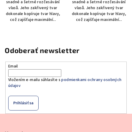
snadné a šetrné rozčesávání
snadné a šetrné rozčesávání
vlasů. Jeho zakřivený tvar
vlasů. Jeho zakřivený tvar
dokonale kopíruje tvar hlavy,
dokonale kopíruje tvar hlavy,
což zajišťuje maximální...
což zajišťuje maximální...
Odoberať newsletter
Email
Vložením e-mailu súhlasíte s
podmienkami ochrany osobných
údajov
Prihlásiť sa
Z
á