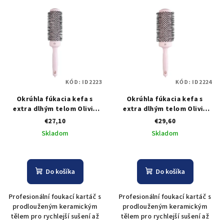
KÓD:
ID2223
KÓD:
ID2224
Okrúhla fúkacia kefa s
Okrúhla fúkacia kefa s
extra dlhým telom Olivia
extra dlhým telom Olivia
Garden Expert Blowout
Garden Expert Blowout
€27,10
€29,60
Speed Pastel Pink 45 mm
Speed Pastel Pink 55 mm
Skladom
Skladom
Do košíka
Do košíka
Profesionální foukací kartáč s
Profesionální foukací kartáč s
prodlouženým keramickým
prodlouženým keramickým
tělem pro rychlejší sušení až
tělem pro rychlejší sušení až