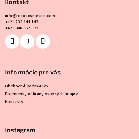
p
Kontakt
ä
info
@
rosocosmetics.com
t
+421 232 144 143
i
+421 948 552 527
e
Informácie pre vás
Obchodné podmienky
Podmienky ochrany osobných údajov
Kontakty
Instagram