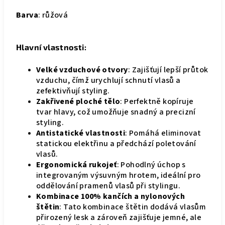
Barva
: růžová
Hlavní vlastnosti:
Velké vzduchové otvory
: Zajišťují lepší průtok
vzduchu, čímž urychlují schnutí vlasů a
zefektivňují styling.
Zakřivené ploché tělo
: Perfektně kopíruje
tvar hlavy, což umožňuje snadný a precizní
styling.
Antistatické vlastnosti
: Pomáhá eliminovat
statickou elektřinu a předchází poletování
vlasů.
Ergonomická rukojeť
: Pohodlný úchop s
integrovaným výsuvným hrotem, ideální pro
oddělování pramenů vlasů při stylingu.
Kombinace 100% kančích a nylonových
štětin
: Tato kombinace štětin dodává vlasům
přirozený lesk a zároveň zajišťuje jemné, ale