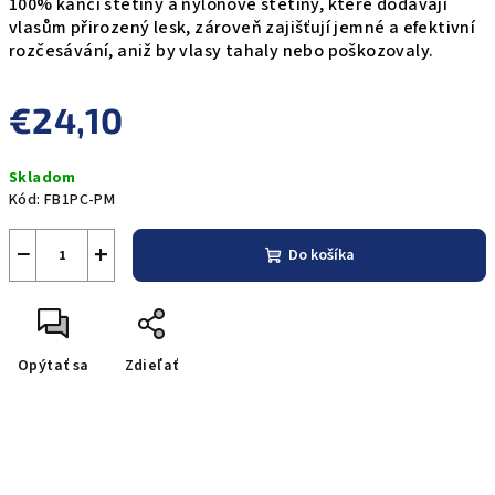
100% kančí štětiny a nylonové štětiny, které dodávají
vlasům přirozený lesk, zároveň zajišťují jemné a efektivní
rozčesávání, aniž by vlasy tahaly nebo poškozovaly.
€24,10
Jednotková
Skladom
cena:
Kód:
FB1PC-PM
−
+
Do košíka
Opýtať sa
Zdieľať