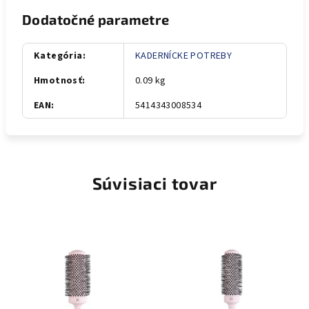
Dodatočné parametre
Kategória
:
KADERNÍCKE POTREBY
Hmotnosť
:
0.09 kg
EAN
:
5414343008534
Súvisiaci tovar