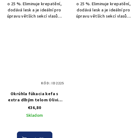
o 25 %. Eliminuje krepatění,
o 25 %. Eliminuje krepatění,
dodává lesk a je ideální pro
dodává lesk a je ideální pro
úpravu větších sekcí vlasů....
úpravu větších sekcí vlasů....
KÓD:
ID2225
Okrúhla fúkacia kefa s
extra dlhým telom Olivia
Garden Expert Blowout
€36,80
Speed Pastel Pink 65 mm
Skladom