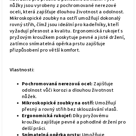
nůžky jsou vyrobeny z pochromované nerezové
oceli, která zajišťuje dlouhou životnost a odolnost.
Mikroskopické zoubky na ostří umožňují dokonalý
rovný střih, čímž jsou ideální pro kadeřníky, kteří
vyžadují přesnost a kvalitu. Ergonomická rukojeť s
pryžovým kroužkem poskytuje pevné a jisté držení,
zatímco snímatelná opěrka prstu zajišťuje
přizpůsobení pro větší komfort.
Vlastnosti:
Pochromovaná nerezová ocel:
Zajišťuje
odolnost vůči korozi a dlouhou životnost
nůžek.
Mikroskopické zoubky na ostří:
Umožňují
přesný a rovný střih bez sklouzávání vlasů.
Ergonomická rukojeť:
Díky pryžovému
kroužku zajišťuje pevné a pohodlné držení pro
delší práci.
Snímatelná opěrka prstu:
Umožňuje