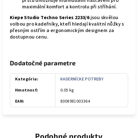
prstu umožňuje individuální nastavení pro
maximální komfort a kontrolu při stříhání.
Kiepe Studio Techno Series 2233/6
jsou skvělou
volbou pro kadeřníky, kteří hledají kvalitní nůžky s
přesným ostřím a ergonomickým designem za
dostupnou cenu.
Dodatočné parametre
Kategória
:
KADERNÍCKE POTREBY
Hmotnosť
:
0.05 kg
EAN
:
8008981003364
Podobné produkty