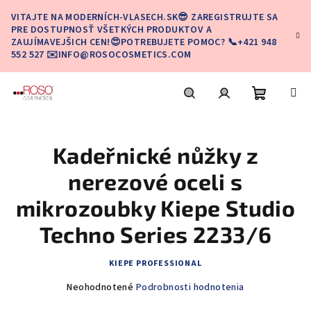
Prejsť
VITAJTE NA MODERNÍCH-VLASECH.SK😎 ZAREGISTRUJTE SA
na
PRE DOSTUPNOSŤ VŠETKÝCH PRODUKTOV A
obsah
ZAUJÍMAVEJŠICH CEN!😍POTREBUJETE POMOC? 📞+421 948
552 527 ✉️INFO@ROSOCOSMETICS.COM
Nákupn
Hľadať
Prihlásenie
Kadeřnické nůžky z
košík
nerezové oceli s
mikrozoubky Kiepe Studio
Techno Series 2233/6
KIEPE PROFESSIONAL
Priemerné
Neohodnotené
Podrobnosti hodnotenia
hodnotenie