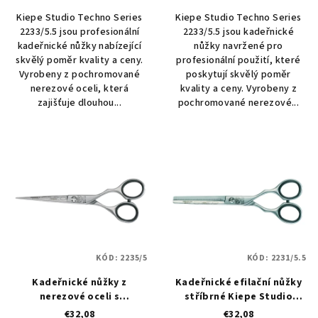
Kiepe Studio Techno Series
Kiepe Studio Techno Series
2233/5.5 jsou profesionální
2233/5.5 jsou kadeřnické
kadeřnické nůžky nabízející
nůžky navržené pro
skvělý poměr kvality a ceny.
profesionální použití, které
Vyrobeny z pochromované
poskytují skvělý poměr
nerezové oceli, která
kvality a ceny. Vyrobeny z
zajišťuje dlouhou...
pochromované nerezové...
KÓD:
2235/5
KÓD:
2231/5.5
Kadeřnické nůžky z
Kadeřnické efilační nůžky
nerezové oceli s
stříbrné Kiepe Studio
mikrozoubky "semi off-
Techno Series 2231/5.5
€32,08
€32,08