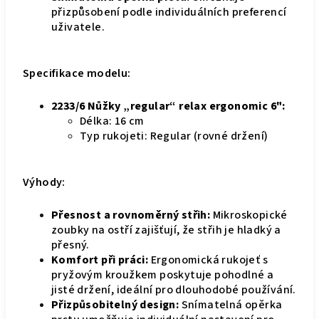
přizpůsobení podle individuálních preferencí
uživatele.
Specifikace modelu:
2233/6 Nůžky „regular“ relax ergonomic 6":
Délka: 16 cm
Typ rukojeti: Regular (rovné držení)
Výhody:
Přesnost a rovnoměrný střih:
Mikroskopické
zoubky na ostří zajišťují, že střih je hladký a
přesný.
Komfort při práci:
Ergonomická rukojeť s
pryžovým kroužkem poskytuje pohodlné a
jisté držení, ideální pro dlouhodobé používání.
Přizpůsobitelný design:
Snímatelná opěrka