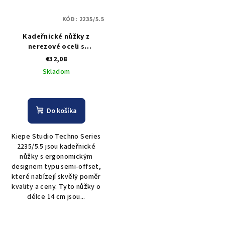
KÓD:
2235/5.5
Kadeřnické nůžky z
nerezové oceli s
mikrozoubky Kiepe Studio
€32,08
Techno Series 2235/5.5
Skladom
Do košíka
Kiepe Studio Techno Series
2235/5.5 jsou kadeřnické
nůžky s ergonomickým
designem typu semi-offset,
které nabízejí skvělý poměr
kvality a ceny. Tyto nůžky o
délce 14 cm jsou...