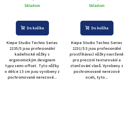
set" Kiepe Studio Techno
Skladom
Skladom
Series 2235/5
Do košíka
Do košíka
Kiepe Studio Techno Series
Kiepe Studio Techno Series
2235/5 jsou profesionální
2231/5.5 jsou profesionální
kadeřnické nůžky s
prostřihávací nůžky navržené
ergonomickým designem
pro precizní texturování a
typu semi-offset. Tyto nůžky
ztenčování vlasů. Vyrobeny z
o délce 13 cm jsou vyrobeny z
pochromované nerezové
pochromované nerezové...
oceli, tyto...