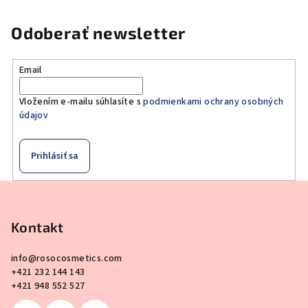
Odoberať newsletter
Email
Vložením e-mailu súhlasíte s
podmienkami ochrany osobných
údajov
Prihlásiť sa
Z
á
p
Kontakt
ä
info
@
rosocosmetics.com
t
+421 232 144 143
i
+421 948 552 527
e