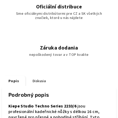
Oficiální distribuce
Sme oficiálnymi distribútormi pre CZ a SK všetkých
značiek, ktoré u nás nájdete
Záruka dodania
nepoškodený tovar a v TOP kvalite
Popis
Diskusia
Podrobný popis
Kiepe Studio Techno Series 2233/6
jsou
profesionální kadeřnické nůžky s délkou 16 cm,
navržené pro přesné a pohodlné stříhání. Tyto