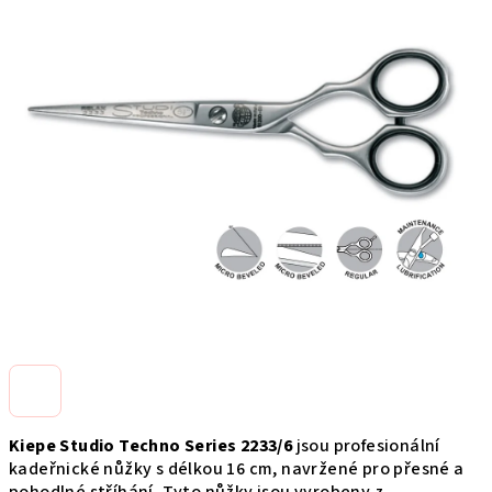
produktu
je
0,0
z
5
hviezdičiek.
Kiepe Studio Techno Series 2233/6
jsou profesionální
kadeřnické nůžky s délkou 16 cm, navržené pro přesné a