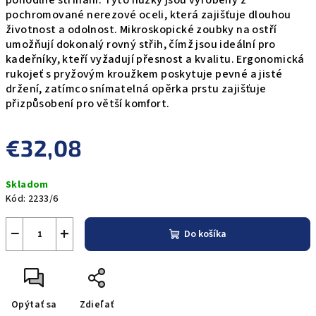
pohodlné stříhání. Tyto nůžky jsou vyrobeny z
pochromované nerezové oceli, která zajišťuje dlouhou
životnost a odolnost. Mikroskopické zoubky na ostří
umožňují dokonalý rovný střih, čímž jsou ideální pro
kadeřníky, kteří vyžadují přesnost a kvalitu. Ergonomická
rukojeť s pryžovým kroužkem poskytuje pevné a jisté
držení, zatímco snímatelná opěrka prstu zajišťuje
přizpůsobení pro větší komfort.
€32,08
Jednotková
Skladom
cena:
Kód:
2233/6
−
+
Do košíka
Opýtať sa
Zdieľať